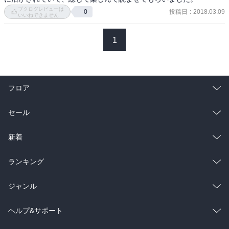
ブクログレビューは
投稿日
:
2018.03.09
0
いいねできません
1
フロア
総合
コミック
セール
ラノベ
小説
総合
コミック
新着
雑誌・グラビア
ビジネス・実用
ラノベ
小説
総合
コミック
ランキング
BL・TL
雑誌・グラビア
ビジネス・実用
ラノベ
小説
総合
コミック
ジャンル
BL・TL
雑誌・グラビア
ビジネス・実用
ラノベ
小説
コミック
男性コミック
ヘルプ&サポート