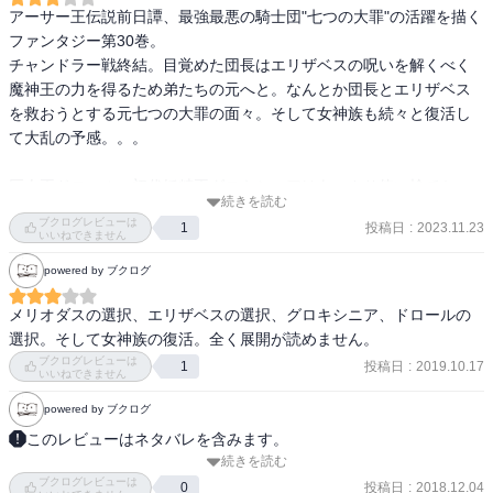
アーサー王伝説前日譚、最強最悪の騎士団"七つの大罪"の活躍を描く
ファンタジー第30巻。

チャンドラー戦終結。目覚めた団長はエリザベスの呪いを解くべく
魔神王の力を得るため弟たちの元へと。なんとか団長とエリザベス
を救おうとする元七つの大罪の面々。そして女神族も続々と復活し
て大乱の予感。。。

巨人王ドロール、初代妖精王グロキシニアはあっさり使い捨てか。
続きを読む
登場するまでは割合盛り上がってたんだが。。。そしてホークに意
ブクログレビューは
投稿日
:
2023.11.23
1
外な伏線が。エリザベスは三日の猶予と言ってたけどあと二日くら
いいねできません
いか？短いな。
powered by ブクログ
メリオダスの選択、エリザベスの選択、グロキシニア、ドロールの
選択。そして女神族の復活。全く展開が読めません。
ブクログレビューは
投稿日
:
2019.10.17
1
いいねできません
powered by ブクログ
このレビューはネタバレを含みます。
続きを読む
〈七つの大罪〉最後の日! 手負いの〈大罪〉に迫るチャンドラー。
ブクログレビューは
〈十戒〉をも凌ぐ猛威に誰もが死を覚悟した時、伝説の「王」たち
投稿日
:
2018.12.04
0