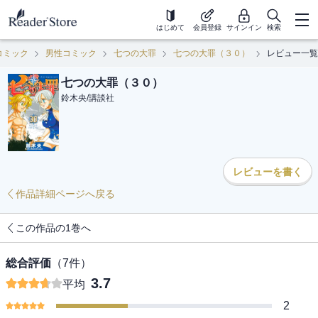
はじめて
会員登録
サインイン
検索
コミック
男性コミック
七つの大罪
七つの大罪（３０）
レビュー一覧
七つの大罪（３０）
鈴木央
/
講談社
レビューを書く
作品詳細ページへ戻る
この作品の1巻へ
総合評価
（
7
件）
3.7
平均
2