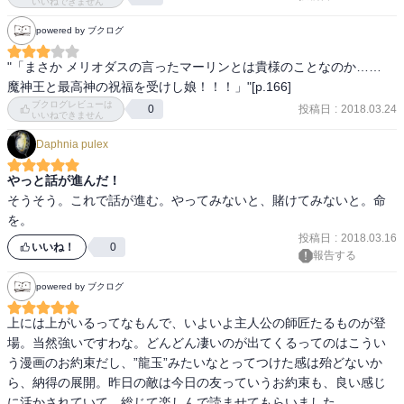
いいねできません
が立ち上がった! だが、その想い虚しく未来は闇へと閉ざされる。最
powered by ブクログ
愛のエリザベスと引き換えに、メリオダスが下した在ってはならぬ
決断によって。魔神王の座に集う三つの邪星。復活の女神族。積年
"「まさか メリオダスの言ったマーリンとは貴様のことなのか……

の遺恨が、聖戦を呼ぶ。（Amazon紹介より）
魔神王と最高神の祝福を受けし娘！！！」"[p.166]
ブクログレビューは
投稿日
:
2018.03.24
0
いいねできません
Daphnia pulex
やっと話が進んだ！
そうそう。これで話が進む。やってみないと、賭けてみないと。命
を。
投稿日
:
2018.03.16
いいね！
0
報告する
powered by ブクログ
上には上がいるってなもんで、いよいよ主人公の師匠たるものが登
場。当然強いですわな。どんどん凄いのが出てくるってのはこうい
う漫画のお約束だし、”龍玉”みたいなとってつけた感は殆どないか
ら、納得の展開。昨日の敵は今日の友っていうお約束も、良い感じ
に活かされていて、総じて楽しんで読ませてもらいました。