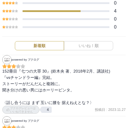
0
4
0
0
新着順
いいね！順
powered by ブクログ
152冊目『七つの大罪 30』(鈴木央 著、2018年2月、講談社)

『vsチャンドラー編』完結。

ストーリーがだんだんと複雑に。

聞き分けの悪い男にはホーリービンタ。

〈話し合うには まず 互いに腰を 据えねえとな？〉
ブクログレビューは
投稿日
:
2023.11.27
4
いいねできません
powered by ブクログ