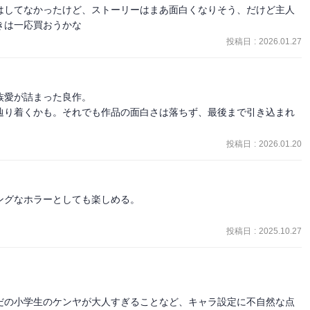
はしてなかったけど、ストーリーはまあ面白くなりそう、だけど主人
きは一応買おうかな
投稿日
:
2026.01.27
愛が詰まった良作。

辿り着くかも。それでも作品の面白さは落ちず、最後まで引き込まれ
投稿日
:
2026.01.20
グなホラーとしても楽しめる。

投稿日
:
2025.10.27
だの小学生のケンヤが大人すぎることなど、キャラ設定に不自然な点