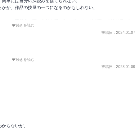
簡単には自分の深読みを捨てられない）

かが、作品の技量の一つになるのかもしれない。

うまい。関係者の下の名前を思い出せずわざわざ「下の名前が思い出
続きを読む
しか基本出てこないキャラがそいつじゃん！怪しい！って思考にな
投稿日
:
2024.01.07
んだ。なんとなくヒントぽい・怪しいから注意してみておこう、なん
大いに役目を果たしてくれる。

飽きがで始めた。展開的にはこれは王手！！！ってところで終わってい
らずっと緊張感がある作品だからか、こちらが若干疲れ始めた。

続きを読む
た伏線。何度も読み返せる楽しさがある。「僕だけがいない街」の意
みにできると思うのだが、ずっと犯人のヒントを主人公と同じように
雰囲気が漂ってる。おすすめの一冊！
投稿日
:
2023.01.09
める。

駄がないからこそ読者が休憩する暇を与えない。休憩されちゃうと読
しい塩梅だとは思う。

リベ」と変わらないのに部数に差が出たのか考えていた。個人的に感
ムリープして原因の根底を解決しようと奮闘する過程で、喧嘩＝アクシ
描かれていて、物語に波がつくられている。アクションシーンでは圧
的ヒーローがいたりと割とスカッとする展開も入っているのがまた絶
からないが、

に魅了されるが、主人公に感情移入したり推しとなるようなキャラクタ