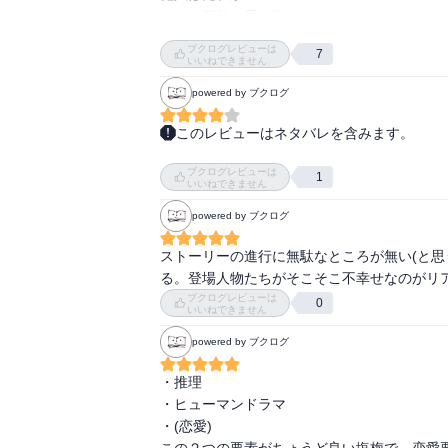
そして何故、母を狙ったのか？

ブクログレビューは
7
愛するものを守れなかった激しい後悔。

いいねできません
そして、リバイバルの結果、戻った時間は、何と
powered by ブクログ
このレビューはネタバレを含みます。
主人公がなんでアイリの事を苗字の君付けで
ブクログレビューは
にまくられた
1
いいねできません
powered by ブクログ
ストーリーの進行に無駄なところが無い(と思
る。登場人物たちがそこそこ不幸せなのがリ
ブクログレビューは
0
いいねできません
powered by ブクログ
・推理

・ヒューマンドラマ

・(恋愛)

この２つの要素がちょうど良い塩梅で、恋愛要