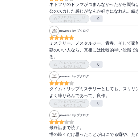
ネトフリのドラマがつまんなかったから期待
公のスカした感じがなんか好きになれん。続
ブクログレビューは
0
いいねできません
powered by ブクログ
ミステリー、ノスタルジー、青春、そして家族
勘のいい人なら、真相には比較的早い段階で
る。
ブクログレビューは
0
いいねできません
powered by ブクログ
タイムトリップミステリーとしても、スリリン
よく練り込んであって、良作。
ブクログレビューは
0
いいねできません
powered by ブクログ
最終話まで読了。

悟の時々だけ思ったことが口にでる癖や、た