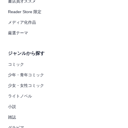
書店員オススメ
Reader Store 限定
メディア化作品
厳選テーマ
ジャンルから探す
コミック
少年・青年コミック
少女・女性コミック
ライトノベル
小説
雑誌
グラビア