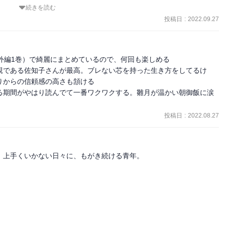
に魅せられる。良いキャラクターがいるとそれだけで読者は作品をも
続きを読む
値が読者の中で勝手に上がるように思う。

投稿日
:
2022.09.27
やつは出てきているが、5巻使って追い詰めるなんてかなりの長丁場。
外編1巻）で綺麗にまとめているので、何回も楽しめる

親である佐知子さんが最高。ブレない芯を持った生き方をしてるけ
からの信頼感の高さも頷ける

る期間がやはり読んでて一番ワクワクする。雛月が温かい朝御飯に涙
投稿日
:
2022.08.27
上手くいかない日々に、もがき続ける青年。


