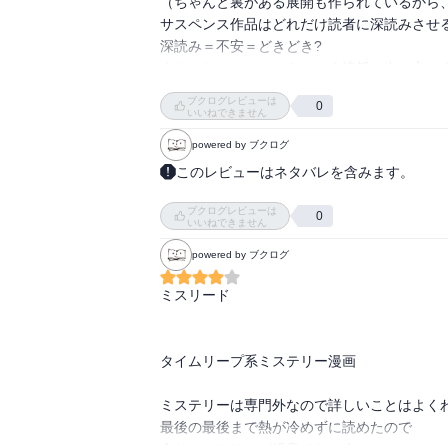
（ちゃんと裏がある展開も作られているから、
サスペンス作品はどれだけ読者に深読みさせる
深読み＝不安＝どきどき?

またこれはヒントか？という情報の出し方も
せない…」的なことを言ってたら、下の名前
ブクログレビューは
0
る。それが決定的な証拠じゃなくても十分な
いいねできません
て小さな不和を読者に抱かせたら伏線としては
powered by ブクログ
ただ5巻まで一気読みしたからなのか若干の
このレビューはネタバレを含みます。
たのでゾワゾワしているのだが、やはり1巻か
ホントに何度読んでも面白い！見事に張られ
連載を追っている立場だったら、毎掲載楽し
ブクログレビューは
味は？表紙は綺麗だけどカバー裏には危うい
0
探そうとしていると多少飽きたり疲れたりし始
いいねできません
おそらくそれがこの作品の難しいところ。無
powered by ブクログ
者が離れてしまう可能性があるから、かなり難
ミスリード

この作品を読みながら、やってることは「東
じた理由は2点。

1、さっき言った飽きの部分。東リベはタイ
タイムリープ系ミステリー漫画

ョンも入れられているし、男同士の絆なども
倒的強い者に勝ったり、マイキーという圧倒
ミステリーは専門外なので詳しいことはよくわ
妙。

最後の最後まで熱が冷めずに読めたので

2、キャラクター。僕街はストーリーや展開