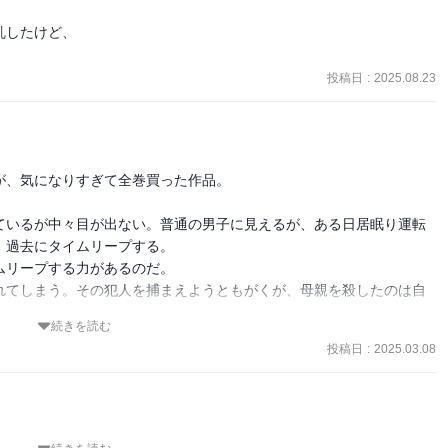
したけど、

投稿日
:
2025.08.23
、気になりすぎて全巻買った作品。

ているが中々目が出ない。普通の男子に見えるが、ある日居眠り運転
過去にタイムリープする。

リープする力があるのだ。

れてしまう。その犯人を捕まえようともがくが、母親を殺したのは自
続きを読む


投稿日
:
2025.03.08
？

に関係している？

も何度も繰り返す。そして事件の真相を知りーーー
