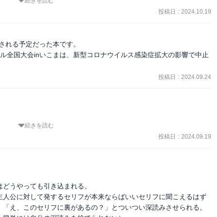
続きを読む
たっけ？あんまり覚えていない。昔の漫画の絵って人が妙にリアルで
投稿日
:
2024.10.19
づく。

だな。再上映には代償があるけど18年もの再上映の代償はすごい大切
か…
て仕方なくなる終わり方をしている。なので一気読みがオススメ。

される予定だった本です。

で、原作で読むのを勧める。
オバトル全国大会inいこまは、新型コロナウイルス感染症拡大の影響で中止
投稿日
:
2024.09.24
続きを読む
ん、と思ってしまった。というのも怪しいなーって、そういう誘導か
、すこし拍子抜けてしまった。
投稿日
:
2024.09.19
どうやっても引き込まれる。

主人公に対して発するセリフが本来ならばいいセリフに聞こえるはず
。「え、このセリフに裏があるの？」とついつい深読みさせられる。