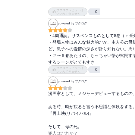
ーがいない。言ってしまえばストーリーだけ
ブクログレビューは
っと大切に思ってくれるから、作品としての価
0
いいねできません
powered by ブクログ
これから後半戦を迎える。犯人だろうという
どうなるのか楽しみ。
・4周通読。サスペンスものとして8巻（＋番
・登場人物はみんな魅力的だが、主人公の母
ど、息子への愛情の深さが計り知れない。周り
・２〜６巻あたりの、ちっちゃい悟が奮闘す
するシーンがとてもすき
ブクログレビューは
0
いいねできません
powered by ブクログ
漫画家として、メジャーデビューするものの、
ある時、時が戻ると言う不思議な体験をする。
『再上映(リバイバル)』

そして、母の死。

犯人はだれか？
