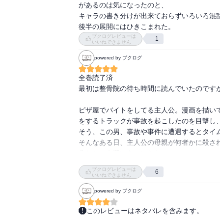
があるのは気になったのと、

キャラの書き分けが出来ておらずいろいろ混乱
ブクログレビューは
1
いいねできません
powered by ブクログ
全巻読了済

最初は整骨院の待ち時間に読んでいたのですが
ピザ屋でバイトをしてる主人公。漫画を描い
をするトラックが事故を起こしたのを目撃し、
そう、この男、事故や事件に遭遇するとタイム
そんなある日、主人公の母親が何者かに殺さ
分だという疑いをかけられ、

なぜ母親は殺されなければいけなかったのか？
ブクログレビューは
6
母親を死なせずにすむにはどうしたらいいのか
いいねできません
そう考えた時、

powered by ブクログ
彼は小学生にタイムリープしていた。

小学生の頃に起こった事件が母親が殺された事
このレビューはネタバレを含みます。
主人公は事件が起こらないように努力し、何度