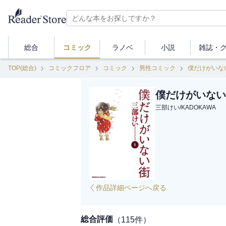
総合
コミック
ラノベ
小説
雑誌・
TOP(総合)
コミックフロア
コミック
男性コミック
僕だけがいな
僕だけがいない街
三部けい
/
KADOKAWA
作品詳細ページへ戻る
総合評価
（
115
件）