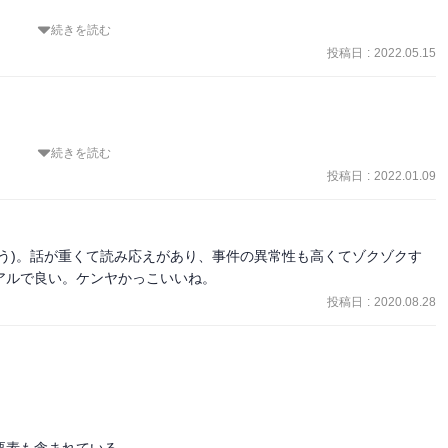
続きを読む
投稿日
:
2022.05.15
...
続きを読む
呼んでんのか気になったし、主人公の厨二感凄いなと思ったけど最後
投稿日
:
2022.01.09
う)。話が重くて読み応えがあり、事件の異常性も高くてゾクゾクす
アルで良い。ケンヤかっこいいね。
投稿日
:
2020.08.28
素も含まれている。
