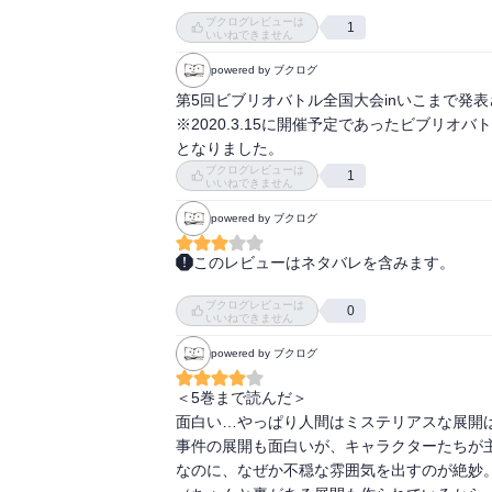
感想

ブクログレビューは
なんか見覚えがあるんだけど読んだことあっ
1
いいねできません
動き出した時間、その時にタイトルの意味に気
あまり得意ではないけどこの作品の絵は好き
powered by ブクログ
な何かになるのでは？それこそ主人公の命と
物語の佳境で巻末になるので、次が気になっ
第5回ビブリオバトル全国大会inいこまで発表
映画などにもなったが、色々省かれているの
※2020.3.15に開催予定であったビブリ
となりました。
ブクログレビューは
1
いいねできません
powered by ブクログ
このレビューはネタバレを含みます。
友達に借りて一気読みしたけども、正直うー
ブクログレビューは
と思ったらほんとに犯人なんかいって感じで
0
いいねできません
powered by ブクログ
＜5巻まで読んだ＞

面白い…やっぱり人間はミステリアスな展開は
事件の展開も面白いが、キャラクターたちが
なのに、なぜか不穏な雰囲気を出すのが絶妙