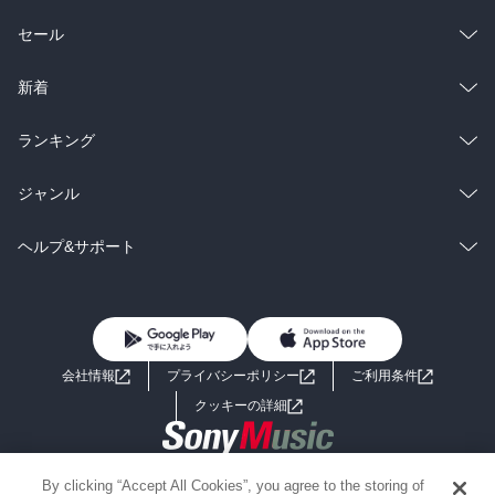
　偽DAISYについて色々と動き出す。勿論照も。

総合
コミック
　新井(1巻にて登場)を使う　誰か　の存在と森の絡み。

セール
6巻で、森が新井をコマとして使用している事が判明。

　照、捨て身で新井を助け出し、己も黒崎に助けられる。

ラノベ
小説
総合
コミック
新着
　日常が戻ってきて、『アキラ』という少年がすれ違いざまとして
登場。

雑誌・グラビア
ビジネス・実用
ラノベ
小説
総合
コミック
ランキング
　番外編として『クリスマス』『お正月』載ってます。　

7巻で『黒崎の過去』へと流れていきます。

BL・TL
雑誌・グラビア
ビジネス・実用
ラノベ
小説
総合
コミック
ジャンル
　照のファーストキスをアキラに奪われて狼狽する黒崎は、ぶっち
ゃけマジメールを送ってしまう。

BL・TL
雑誌・グラビア
ビジネス・実用
ラノベ
小説
コミック
男性コミック
ヘルプ&サポート
　キチンとDAISYとして、照に話をするその直前に森＆アキラに照
を拉致られてもの凄くかいつまんだ真実を突きつける。

BL・TL
雑誌・グラビア
ビジネス・実用
女性コミック
コミック誌
初めての方へ
ヘルプ
　そして、照の元から黒崎は姿を消す。

8巻で黒崎の過去と罪が姿を現す。

BL・TL
ライトノベル
男子向けラノベ
よくあるご質問
お問い合わせ
　何故　黒崎が奏(照兄)を殺した　という展開になったか。黒崎抜き
で話が始まる。

会社情報
プライバシーポリシー
ご利用条件
女子向けラノベ
小説
　黒崎は一人で、黒崎の過去の作品であり機密である
利用規約
クッキーの詳細
『Jack'oFrost』というソフトを探し歩く。

　過去に作り、既に無いとされているソフトを。

国内小説
海外小説
9巻、ついに黒崎を照が引っ張り出す事に成功。一抹の不安を抱えた
Copyright 2017 - 2026 Sony Music Entertainment(Japan) Inc.
By clicking “Accept All Cookies”, you agree to the storing of