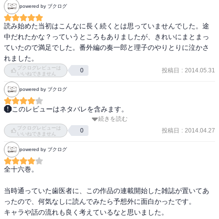
powered by ブクログ
覚めた照うけた。黒崎も腹の音確認してたのね。保護されて髪の毛
切ったアキラは別人のようで、どう見ても照より年上には見えなか
読み始めた当初はこんなに長く続くとは思っていませんでした。途
った。番外編はどれも外せないエピソードだった。黒崎が理子さん
中だれたかな？っていうところもありましたが、きれいにまとまっ
に惚れかけたってのは、え、惚れかけた過去なんて見たくないーと
ていたので満足でした。番外編の奏一郎と理子のやりとりに泣かさ
思ったけど、そこからアキラに繋がるとは思わなかった。アンドラ
れました。
の話も本編では謎のまま終わってて消化不良だったので良かった。
ブクログレビューは
投稿日
:
2014.05.31
0
理子と奏一郎の話は普通に泣けた。もう一回見たいな。これ買いだ
いいねできません
な。
powered by ブクログ
このレビューはネタバレを含みます。
続きを読む
照という少女が主人公。一応学園モノではあるが、その実ラブコ
ブクログレビューは
メ。

投稿日
:
2014.04.27
0
いいねできません
主人公が天涯孤独で極貧。でもっていじめられてる。

powered by ブクログ
照には肉親がいない。唯一の肉親であった兄から託されたのは一台
全十六巻。

のケータイ。

『DAISY』と名乗る人が照の心の支え。

当時通っていた歯医者に、この作品の連載開始した雑誌が置いてあ
高校生になったある日、黒崎という用務員室のガラスを割ってしま
ったので、何気なしに読んでみたら予想外に面白かったです。

い、用務員の手伝いをさせられる（下僕化される）。

キャラや話の流れも良く考えているなと思いました。

1巻lastに短編収録。
