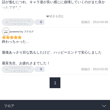
話が進むにつれ、キャラ達が良い感じに崩壊していくのがまた良か
2巻目で照は黒崎に惹かれている事を自覚。黒崎はなにやら裏があ
ったです^_^

り･･･

　新キャラ理子登場。生徒会長、1巻では完全悪者キャラだったの
続きを読む
ただ、そんなに気にすることもないけれど‥要所要所『大人』とい
に、あっさり友達になっている。

ブクログレビューは
投稿日
:
2014.04.09
0
うワードが散りばめられているのが何故か少し気になりました^^;
いいねできません
　照のクラスメイト清、危うく全てを失いかけるが黒崎一派に助け
られる。（黒崎の下僕2号）

powered by ブクログ
3巻。照の引っ越し。引っ越し先は黒崎の家の隣で理子と一緒に住む
終わっちゃった…

事に。

　友達と海に行くのに黒崎に水着を買ってもらったり（スク水で行
最後あっさり目な気もしたけど、ハッピーエンドで安心しました

こうとしたため）、DAISYにお土産を買ったり。

　そして照はDAISYの正体を知る。それを隠し、今まで通りを貫こ
最富先生、お疲れさまでした！
うとする。

ブクログレビューは
4巻で照の葛藤。黒崎＝DAISYの葛藤。

投稿日
:
2014.03.05
0
いいねできません
　照、合コン参加直前に風邪でダウン中の黒崎の元へ。黒崎がデレ
全開。

1
　照兄のバカっぷり、DAISYの名前の由来、理事長の登場。

　照への嫌がらせがエスカレート。裏庭に騙されて呼び出されて、
黒崎が身代わりとなる。

5巻にて照の身代わりに黒崎が脳震盪で入院。直後のイヤなメール。

フロア
　照はDAISYからネックレスをもらう。
