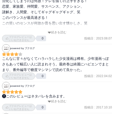
沼化してしまうのは何故！デレを描くの上手すぎる！

恋愛、家族愛、仲間愛、サスペンス、アクション、

謎解き、人間愛、そしてギャグギャグギャグ、笑

このバランスが最高過ぎる！

この笑いのセンスが何故か昔を思い出す懐かしさ。笑

一昔前の描き方(照の縮み方とか 笑)な気がするのに、

続きを読む
何故か全然古くない気がするのが不思議。好き好き。

ブクログレビューは
投稿日
:
2023.08.07
0
黒崎と照のやりとりがおバカで愛しくてたまらない！

いいねできません
最後は大団円ハッピーエンドで良かった良かったよ〜！

powered by ブクログ
クイクオより断然デイジー派です！
こんなに甘々がなくてハラハラした少女漫画は稀有。少年漫画っぽ
さもあって幅広い人に読まれそう。最終巻は綺麗にハピエンでまと
まり、番外編等で糖度マシマシで読めて良かった。
ブクログレビューは
投稿日
:
2022.04.02
0
いいねできません
powered by ブクログ
このレビューはネタバレを含みます。
続きを読む
最終巻。本編は最終話のみ。他は大量の番外編と、最富先生のデビ
ブクログレビューは
ュー作。アキラを助けるべく爆発準備開始15分から脱出ルートを探
投稿日
:
2017.10.10
0
いいねできません
し出すため、黒崎とアキラが協力してコードを探す。おにぎりで目