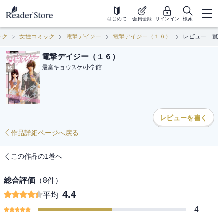
はじめて
会員登録
サインイン
検索
ック
女性コミック
電撃デイジー
電撃デイジー（１６）
レビュー一覧
電撃デイジー（１６）
最富キョウスケ
/
小学館
レビューを書く
作品詳細ページへ戻る
この作品の1巻へ
総合評価
（
8
件）
4.4
平均
4