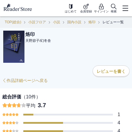
はじめて
会員登録
サインイン
検索
TOP(総合)
小説フロア
小説
国内小説
烙印
レビュー一覧
烙印
天野節子
/
幻冬舎
レビューを書く
作品詳細ページへ戻る
総合評価
（
10
件）
3.7
平均
1
4
4