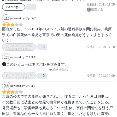
投稿日
:
2015.11.29
いいね！
1
報告する
powered by ブクログ
面白かった。１６０９年のスペイン船の遭難事故を間に挟み、兵庫
県での白骨死体の発見と東京での男の死体発見がうまくまとまって
いく。
ブクログレビューは
投稿日
:
2015.04.18
0
いいねできません
powered by ブクログ
このレビューはネタバレを含みます。
続きを読む
長編ミステリーです。

ブクログレビューは
歴史的なことが含まれており、４００年前と現代の繋がりが

投稿日
:
2013.12.09
0
いいねできません
おもしろかったです。

powered by ブクログ
個人的に犯人のこと、私は好きです。

東京の公園で男の死体が発見された。捜査に当たった戸田刑事は、
ミズキの恋が結ばれればよかったな・・・
その数日前に被害者の地元で白骨体が発掘されていたことを知る。
発見場所も、殺害時期も異なる二つの遺 体。事件の関連性を疑う戸
田は、遺留品から一人の男に辿り着く。勘と足だけを頼りに真実に