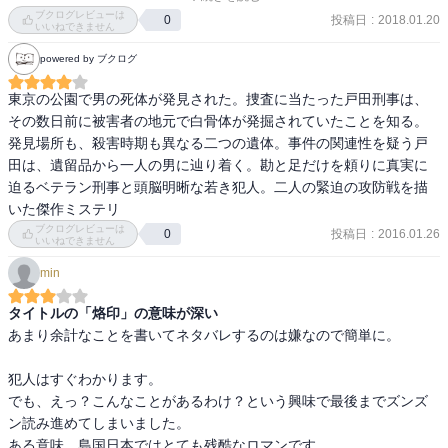
人。二人の緊迫の攻防戦を描く。

ブクログレビューは
投稿日
:
2018.01.20
0
いいねできません
いきなり400年前の話から始まって、現代とその時代が交互に出てく
powered by ブクログ
るので、いったいどうなることやら？と思っていたけど、なるほど
ー。

東京の公園で男の死体が発見された。捜査に当たった戸田刑事は、
その数日前に被害者の地元で白骨体が発掘されていたことを知る。
からくりは途中で予想できちゃったけど、いやー、なかなかおもし
発見場所も、殺害時期も異なる二つの遺体。事件の関連性を疑う戸
ろかったし、読み応えありました！

田は、遺留品から一人の男に辿り着く。勘と足だけを頼りに真実に
迫るベテラン刑事と頭脳明晰な若き犯人。二人の緊迫の攻防戦を描
あとで考えると、すっごく回りくどいような気もしたけど、こんな
いた傑作ミステリ
こともあるのねー、とｗｗｗ
ブクログレビューは
投稿日
:
2016.01.26
0
いいねできません
min
タイトルの「烙印」の意味が深い
あまり余計なことを書いてネタバレするのは嫌なので簡単に。

犯人はすぐわかります。

でも、えっ？こんなことがあるわけ？という興味で最後までズンズ
ン読み進めてしまいました。

ある意味、島国日本ではとても残酷なロマンです。