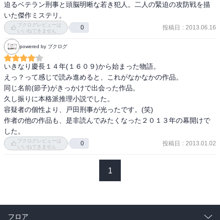
迫るベテラン刑事と頭脳明晰な若き犯人。二人の緊迫の攻防戦を描
いた傑作ミステリ。
ブクログレビューは
投稿日
:
2013.06.16
0
いいねできません
powered by ブクログ
いきなり慶長１４年(１６０９)から始まった物語。

えっ？って感じで読み進めると、これがなかなかの作品。

同じ名前(節子)がきっかけで出会った作品。

久し振りに本格派推理小説でした。

容疑者の個性より、戸田刑事が光ったです。(笑)

作者の他の作品も、是非読んでみたくなった２０１３年の幕開けで
した。
ブクログレビューは
投稿日
:
2013.01.02
0
いいねできません
1
フロア