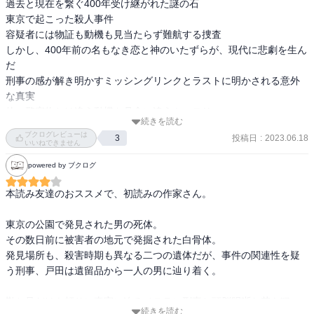
過去と現在を繋ぐ400年受け継がれた謎の石

はありえない」「~に違いない」「~に決まっている」と言った表現
東京で起こった殺人事件

が出てくるのが苦手だなと感じた。

容疑者には物証も動機も見当たらず難航する捜査

最後犯人の自白がちょっと、あっさりしすぎてるかなと違和感を覚
しかし、400年前の名もなき恋と神のいたずらが、現代に悲劇を生ん
えた。

だ

また、400年前の恋物語との因果関係に読者は気づけるが、犯人や刑
刑事の感が解き明かすミッシングリンクとラストに明かされる意外
事さん達はたどり着かないままだったのには「え？、なぜ…」と声
な真実

が出てしまった。気づいたからなんだって話だけど、少し残念だっ
た。
続きを読む
ブクログレビューは
投稿日
:
2023.06.18
3
いいねできません
powered by ブクログ
本読み友達のおススメで、初読みの作家さん。

東京の公園で発見された男の死体。

その数日前に被害者の地元で発掘された白骨体。

発見場所も、殺害時期も異なる二つの遺体だが、事件の関連性を疑
う刑事、戸田は遺留品から一人の男に辿り着く。

勘と足だけを頼りに真実に迫るベテラン刑事と頭脳明晰な若き犯
続きを読む