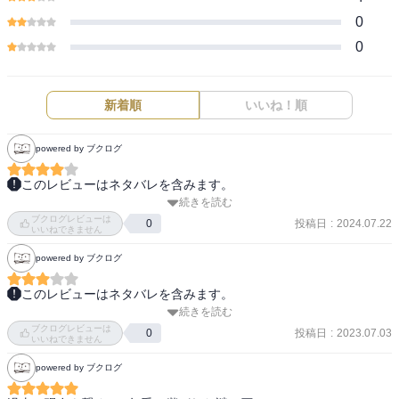
0
0
新着順
いいね！順
powered by ブクログ
このレビューはネタバレを含みます。
続きを読む
400年前の恋が・・・という帯のコピーに惹かれて買い、読み進めて
ブクログレビューは
みたらミステリー。殺人事件。

投稿日
:
2024.07.22
0
いいねできません
少しずつ犯人に近づいて行くのはなかなかおもしろかったが、最終
powered by ブクログ
的には結構あっさり自白しちゃうのね、とも感じた。なんとなく想
像できた結末ではあったものの、彼女は予想外だった。
このレビューはネタバレを含みます。
続きを読む
400年前の恋物語が現代で起こった事件と結びついている、話の展開
ブクログレビューは
は好きだなと思った。しかも400年前の御宿のスペイン船の座礁は史
投稿日
:
2023.07.03
0
いいねできません
実に基づいていたものであるのも良かった。

powered by ブクログ
ただ、刑事の勘と経験則から犯人にたどり着くまでの展開の中で「~