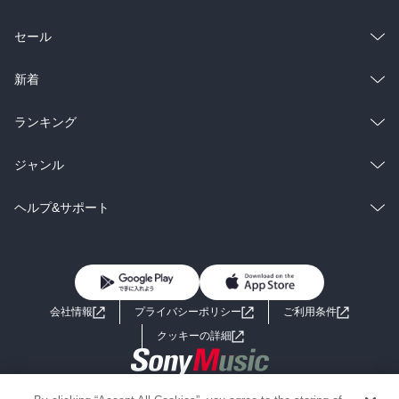
総合
コミック
セール
ラノベ
小説
総合
コミック
新着
雑誌・グラビア
ビジネス・実用
ラノベ
小説
総合
コミック
ランキング
BL・TL
雑誌・グラビア
ビジネス・実用
ラノベ
小説
総合
コミック
ジャンル
BL・TL
雑誌・グラビア
ビジネス・実用
ラノベ
小説
コミック
男性コミック
ヘルプ&サポート
BL・TL
雑誌・グラビア
ビジネス・実用
女性コミック
コミック誌
初めての方へ
ヘルプ
BL・TL
ライトノベル
男子向けラノベ
よくあるご質問
お問い合わせ
会社情報
プライバシーポリシー
ご利用条件
女子向けラノベ
小説
利用規約
クッキーの詳細
国内小説
海外小説
Copyright 2017 - 2026 Sony Music Entertainment(Japan) Inc.