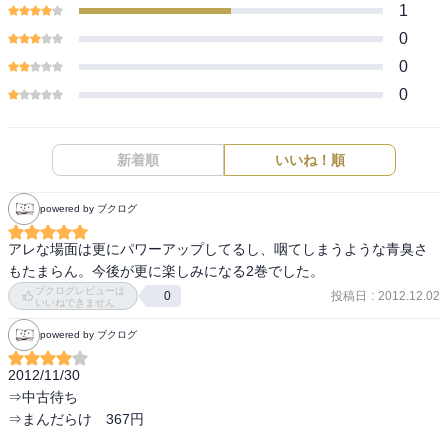
1
0
0
0
新着順
いいね！順
powered by ブクログ
アレな場面は更にパワーアップしてるし、咽てしまうような青臭さ
もたまらん。今後が更に楽しみになる2巻でした。
ブクログレビューは
投稿日
:
2012.12.02
0
いいねできません
powered by ブクログ
2012/11/30

⇒中古待ち

⇒まんだらけ　367円
