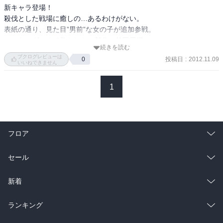
新キャラ登場！

殺伐とした戦場に癒しの…あるわけがない。

表紙の通り、見た目”男前”な女の子が追加参戦。

いつものダークで救われない部分は前回同様。

続きを読む
といっても、本巻は次回の展開への準備でしか

ブクログレビューは
投稿日
:
2012.11.09
0
ないのかもしれないが、、、

いいねできません
今回は表紙パンチラは無し。

1
太ももの▽隙間を描きかったんだろう、多分そうだろう。

※腰と太ももの位置からして、どんだけケツが小さいんだと

銃火器本のイラストも描いているふゆのさんだけに

フロア
折込カラーの”トリガーに指がかかってないのにマズルフラッシュ”

というのが頂けない、、そういう銃なの？？

総合
コミック
セール
挿絵も心なし少なかった印象。時間がなかったのかね。
ラノベ
小説
総合
コミック
新着
雑誌・グラビア
ビジネス・実用
ラノベ
小説
総合
コミック
ランキング