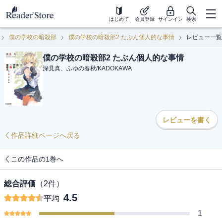
はじめて
会員登録
サインイン
検索
僕の学校の暗殺部
僕の学校の暗殺部2 たぶん個人的な事情
レビュー一覧
僕の学校の暗殺部2 たぶん個人的な事情
深見真、ふゆの春秋
/
KADOKAWA
レビューを書く
作品詳細ページへ戻る
この作品の1巻へ
総合評価
（
2
件）
4.5
平均
1