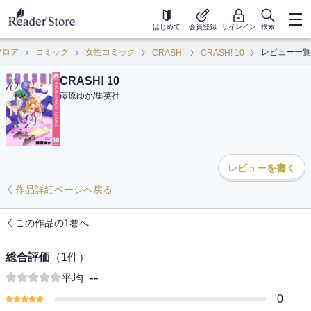
はじめて
会員登録
サインイン
検索
フロア
コミック
女性コミック
レビュー一覧
CRASH!
CRASH! 10
CRASH! 10
藤原ゆか
/
集英社
レビューを書く
作品詳細ページへ戻る
この作品の1巻へ
総合評価
（
1
件）
--
平均
0