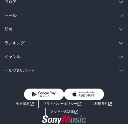
フロア
総合
コミック
セール
ラノベ
小説
総合
コミック
新着
雑誌・グラビア
ビジネス・実用
ラノベ
小説
総合
コミック
ランキング
BL・TL
雑誌・グラビア
ビジネス・実用
ラノベ
小説
総合
コミック
ジャンル
BL・TL
雑誌・グラビア
ビジネス・実用
ラノベ
小説
コミック
男性コミック
ヘルプ&サポート
BL・TL
雑誌・グラビア
ビジネス・実用
女性コミック
コミック誌
初めての方へ
ヘルプ
BL・TL
ライトノベル
男子向けラノベ
よくあるご質問
お問い合わせ
会社情報
プライバシーポリシー
ご利用条件
女子向けラノベ
小説
利用規約
クッキーの詳細
国内小説
海外小説