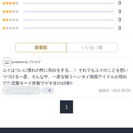
0
0
0
0
新着順
いいね！順
powered by ブクログ
ユイはついに憧れの怜に告白をする…！ それでもユイのことを想い
つづける一彦。そんな中、一彦を狙うヘンタイ南国アイドルが現れ
て!? 恋愛モード炸裂でゲキ甘の10巻!!
ブクログレビューは
投稿日
:
2011.08.30
0
いいねできません
1