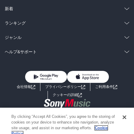
ラノベ
小説
総合
コミック
新着
雑誌・グラビア
ビジネス・実用
ラノベ
小説
総合
コミック
ランキング
BL・TL
雑誌・グラビア
ビジネス・実用
ラノベ
小説
総合
コミック
ジャンル
BL・TL
雑誌・グラビア
ビジネス・実用
ラノベ
小説
コミック
男性コミック
ヘルプ&サポート
BL・TL
雑誌・グラビア
ビジネス・実用
女性コミック
コミック誌
初めての方へ
ヘルプ
BL・TL
ライトノベル
男子向けラノベ
よくあるご質問
お問い合わせ
会社情報
プライバシーポリシー
ご利用条件
女子向けラノベ
小説
利用規約
クッキーの詳細
国内小説
海外小説
Copyright 2017 - 2026 Sony Music Entertainment(Japan) Inc.
By clicking “Accept All Cookies”, you agree to the storing of
ミステリー
SF
Information on the site is for the Japan domestic market only
cookies on your device to enhance site navigation, analyze
powered by
site usage, and assist in our marketing efforts.
Cookie
Policy
歴史・時代小説
文学