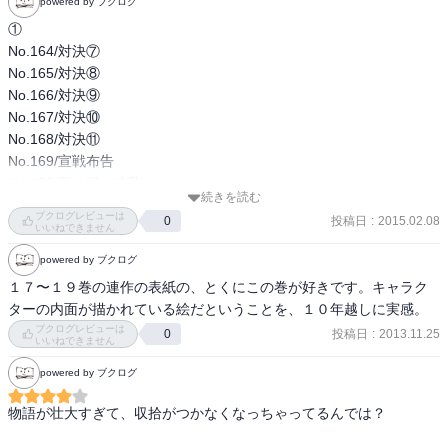
powered by ブクログ
①

No.164/対決⑦

No.165/対決⑧

No.166/対決⑨

No.167/対決⑩

No.168/対決⑪

No.169/宣戦布告

No.170/三つ巴の攻防

続きを読む
No.171/三つ巴の攻防②

ブクログレビューは
投稿日
:
2015.02.08
0
No.172/三つ巴の攻防③

いいねできません
No.173/三つ巴の攻防④

powered by ブクログ
No.174/三つ巴の攻防⑤

１７〜１９巻の連作の表紙の、とくにこの巻が好きです。キャラク
No.175/三つ巴の攻防⑥

ターの内面が描かれている絵だということを、１０年越しに実感。
②

ブクログレビューは
投稿日
:
2013.11.25
0
③
いいねできません
powered by ブクログ
物語が壮大すぎて、収拾がつかなくなっちゃってるんでは？
