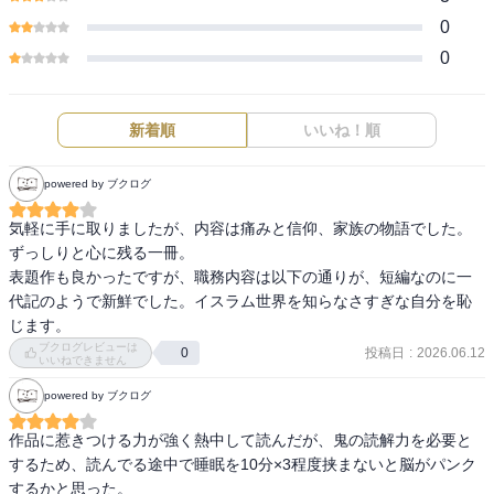
0
0
新着順
いいね！順
powered by ブクログ
気軽に手に取りましたが、内容は痛みと信仰、家族の物語でした。
ずっしりと心に残る一冊。

表題作も良かったですが、職務内容は以下の通りが、短編なのに一
代記のようで新鮮でした。イスラム世界を知らなさすぎな自分を恥
じます。
ブクログレビューは
投稿日
:
2026.06.12
0
いいねできません
powered by ブクログ
作品に惹きつける力が強く熱中して読んだが、鬼の読解力を必要と
するため、読んでる途中で睡眠を10分×3程度挟まないと脳がパンク
するかと思った。
