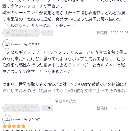
が様々、文体もバラバラと読み始めはとっつきにくい印象を持つか
だけど、全作イスラム文化圏をバックグラウンドにした短編集であ
章，文体のアプローチが面白い．

も知れない。個人的には一番長い『サルになったダリーの話』が癖
り、それらの文化や宗教観、そしてイスラム圏の寓話なども用いて
現実のゲームプレイが妄想と混ざり合って進む表題作，どんどん届
が少なく、かつ面白く読めたと思う。次点は『ハラヘリー・リッキ
いるということで、それらをある程度知っている方が読みやすそ
く宅配便の「差出人に返送」突然サルになった息子と母を描いた
ー・ダディ』かな。この辺を最初に読むのにオススメである。

う。

「サルになったダリーの話」が良かった．
ブクログレビューは
投稿日
:
2025.05.23
1
この短編集では、登場人物が様々な動物に変身する。これは外国人
いいねできません
アフガニスタン側から見た、戦争文学とも呼べるような作品の
がどのようにみられているかの比喩なんだろう。マジックリアリズ
数々。

powered by ブクログ
ムというジャンルの小説らしく、やはり慣れてないとちょっとびっ
最後の翻訳者による解説を読むと、結構納得することが書いてあり
「メタルギアソリッド×マジックリアリズム」という宣伝文句で手に
くりする感じ。

ますね。理解というか納得というか…ページを読み進めていくのに
取った本だったけど、思ってたようなポップな内容ではなく、むし
些か時間がかかりました。

ろ繊細な感性を持った書き手によるテクノロジーとカルチャーと戦
本書を読んでみて、アフガニスタンのことは知らないし、アメリカ
争についての文学、という趣きだった。

に住むアフガニスタン人の境遇はもっと分からないし、そんな彼ら
イスラム・マジックリアリズム。いやー、ちょっと特殊だったな。

がプレイするメタルギアへの思いなんて想像もつかない。というわ
・

つまり、世界を取り巻く”痛み”に対しての鋭敏な感覚がどの短編にも
けで、分からないことが分かったのですが、そんな分からないこと
・

通底してあるのだ。物語だけでなく実験的な文体によってその痛み
に対して知りたいという興味は持てたので、読んでよかったなと。
・

は視覚的に伝えられ、無力感と絶望感はよりリアルなものとして読
一度、アフガニスタンやイスラム圏についての本を読んでから、も
・

続きを読む
者を襲うだろう。

う一度読みたいなと感じたのです。

・

ブクログレビューは
投稿日
:
2025.05.22
9
同じ名前の登場人物が繰り返し登場し、その都度違うかたちで異な
いいねできません
〈メタルギアソリッドV〉と一族の戦禍の歴史が解け合う魔術的冒険
る痛みを経験していくそれは、痛みを反復することで、読者へと伝
“First, you have to gather the cash to preorder the game at the local 
ほか、痛みと笑いに貫かれた新世代イスラム・マジックリアリズム
powered by ブクログ
え、拡散させているかのよう。

GameStop, where your cousin works, and, even though he hooks it 
短篇集。全米図書賞最終候補、O・ヘンリー賞受賞。

だから、これはきっと、作者が抱く「救えなかった」という幻肢痛
up with the employee discount, the game is still a bit out of your 