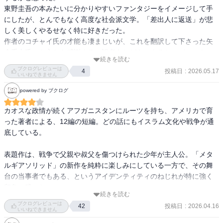
東野圭吾の本みたいに分かりやすいファンタジーをイメージして手
にしたが、とんでもなく高度な社会派文学。「差出人に返送」が悲
しく美しくやるせなく特に好きだった。

作者のコチャイ氏の才能も凄まじいが、これを翻訳して下さった矢
倉喬士氏にも心から感謝する。訳者あとがきによると、パシュトー
続きを読む
語やペルシャ語が使われており原作ではそれらがアルファベット表
ブクログレビューは
投稿日
:
2026.05.17
4
記のみで、英語しか理解できない者には意味がわからないようあえ
いいねできません
て設計されていたらしい。それを邦訳ではすべてわかるように訳し
powered by ブクログ
たと。矢倉士はそれを罪としているが、私は感謝しかない。

もっと世界のことを、戦争のことを、異文化を勉強しなくてはと心
カオスな政情が続くアフガニスタンにルーツを持ち、アメリカで育
が引き締まる。
った著者による、12編の短編。どの話にもイスラム文化や戦争が通
底している。

表題作は、戦争で父親や叔父を傷つけられた少年が主人公。「メタ
ルギアソリッド」の新作を純粋に楽しみにしている一方で、その舞
台の当事者でもある、というアイデンティティのねじれが特に強く
印象に残った。

続きを読む
ブクログレビューは
投稿日
:
2026.04.16
42
ゲームとしてプレイすれば、敵を排除しミッションをクリアするこ
いいねできません
とに達成感がある。それは自分が普段感じているゲームの楽しさと