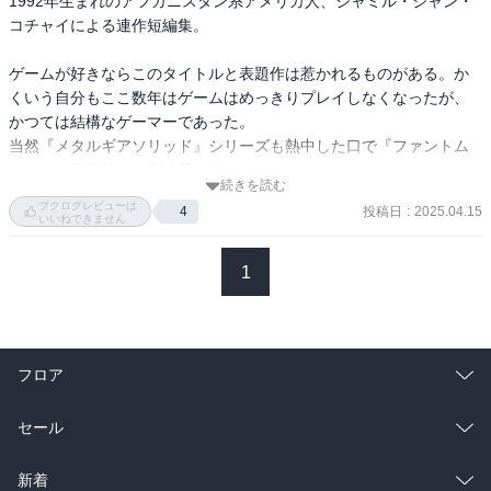
1992年生まれのアフガニスタン系アメリカ人、ジャミル・ジャン・
の痛みを言葉として刻み、刻み込むことで忘れがたいものとしよう
price range because you’ve been using your Taco Bell paychecks to 
コチャイによる連作短編集。

ビデオゲームのマップに入り込み、アフガニスタンの故郷で殺され
とした本、なのだと思う。

help your pops, who’s been out of work since you were ten, and 
ようとしている叔父を救出に向かう少年（「きみはメタルギアソリ
who makes you feel unbearably guilty about spending money on 
ゲームが好きならこのタイトルと表題作は惹かれるものがある。か
ッドⅤ：ファントムペインをプレイする」）、配達され続ける息子
話ごとにそれぞれ技巧を凝らしているためやや読みにくさを覚える
useless hobbies while kids in Kabul are destroying their bodies to 
くいう自分もここ数年はゲームはめっきりプレイしなくなったが、
の肉片を縫い合わせていく母親（「差出人に返送」）。パレスチナ
短編もあるが、総じてレベルが高く、一冊としてのまとまりも良
build compounds for white businessmen and warlords—but, shit, it’s 
かつては結構なゲーマーであった。

の囚人解放を求めてYouTubeでハンガー・ストライキを拡散する大
い。各要素へ無理に意味を持たせ、下手につなぎ合わせるようなこ
Kojima, it’s Metal Gear, so, after scrimping and saving (like literal 
当然『メタルギアソリッド』シリーズも熱中した口で『ファントム
学生たち（「ハラヘリー・リッキー・ダディ」）。いつまでも死ね
とはせず、しかしどこかで関係性を感じさせる「名前」や「地名」
dimes you’re picking up off the street), you’ve got the cash, which 
ペイン』発売時には寝る間も惜しんでミッションをこなしていた。

ない老女を見守る天使と地球（「ヤギの寓話」）。サルに変身し反
や「職業」の置き方は、つながりを諦めない姿勢のように感じられ
続きを読む
you give to your cousin, who purchases the game on your behalf, 
この表題作は、アメリカに住むアフガニスタン系アメリカ人の少年
乱軍を率いることになった青年の数奇な運命（「サルになったダリ
ブクログレビューは
た。

投稿日
:
2025.04.15
4
and then, on the day it’s released, you just have to find a way to get 
が、無職の父を助けるために貯めていたバイト代を、その日発売日
いいねできません
ーの話」）⋯⋯。

to the store.”

だった『メタルギアソリッドV』に充ててしまう。早速帰ってプレイ
個人的には、2015年当時『メタルギアソリッドV：ファントム・ペ
(https://www.newyorker.com/magazine/2020/01/06/playing-metal-
すると、広大でリアルな世界が彼の眼の前に開かれ、熱中してプレ
1
９・１１以後の数多の瓦礫をさまよう亡霊を、神話的な笑いで紡ぐ
イン』を少年と同じような心持でプレイしていたこともあり、少年
gear-solid-v-the-phantom-painより)
イしていく。だが次第にミッションが亡くなった少年の叔父を助け
戦争文学の新地平。最注目作家による傑作短篇集。
の興奮や、ゲームの中へ耽溺していく感覚、そして敵兵との「殺す
るものへと変わっていき、というもの。

／殺される」関係性に対する恐れは他人事とは思えなかった。あの
マジックリアリズムな表現の面白さと、アフガニスタン系の作者だ
怒号も、無力感も、暴力への嫌気も、確かにリアルなものとして存
からこそ感じるゲームで描かれるイスラム系の扱われ方、描かれ
フロア
在していたし、それを実際の――アフガニスタンという場所へつな
方、その受け止め方が新鮮だった。

げることも、何らおかしなことではないと言われている気がして。

『メタルギア・ソリッドⅤ:ファントムペイン』はまた違うのだが、
総合
コミック
セール
エドワード・W・サイードの『イスラム報道』は欧米メディアによ
そして「きみ」という二人称の文体は、「ゲームをプレイする」こ
るステレオタイプなイスラム系のイメージを批判していたが、映画
とで他者になりきる行為と非常に相性がいいのだなと『きみはメタ
ラノベ
小説
総合
コミック
新着
やゲームの世界でもその影響は結構強いのかもとか思ったりした。
