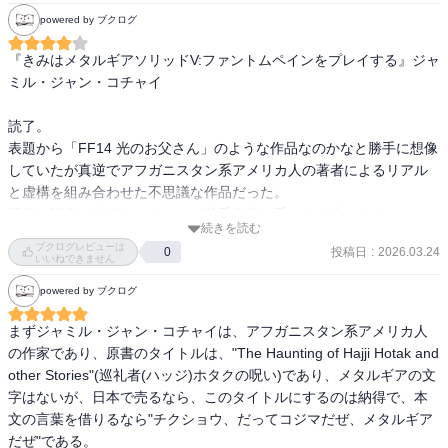
powered by ブクログ
『きみはメタルギアソリッドV:ファントムペインをプレイする』ジャ
ミル・ジャン・コチャイ

読了。

表題から「FF14 光のお父さん」のような作品なのかなと勝手に想像
していたが真逆でアフガニスタン系アメリカ人の著者によるリアル
と虚構を組み合わせた不思議な作品だった。

現代の戦争と地続きのテーマが若手作家の手により生々しくもシニ
続きを読む
カルに描かれる短編集。
ブクログレビューは
投稿日
:
2026.03.24
0
いいねできません
powered by ブクログ
まずジャミル・ジャン・コチャイは、アフガニスタン系アメリカ人
の作家であり、原書のタイトルは、"The Haunting of Hajji Hotak and 
other Stories"(巡礼者(ハッジ)ホタクの呪い)であり、メタルギアの文
字はないが、日本で売るなら、このタイトルにするのは納得で、本
文の言葉を借りるなら"チクショウ、だってコジマだぜ、メタルギア
だぜ"である。
