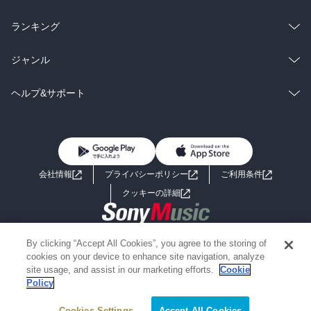
ルギアソリッドⅤ：ファントムペインをプレイする』を読んで感じ
た次第。

雑誌・グラビア
ビジネス・実用
ラノベ
小説
他に気に入ったのは『ハラヘリー・リッキー・ダディ』という作
総合
コミック
ランキング
品。

その他の収録作だと、文体のいびつさが夫婦の不安と焦燥感をダイ
BL・TL
ボンクラな大学生リッキー・ダディが同じ大学のパレスチナ人女子
雑誌・グラビア
ビジネス・実用
ラノベ
小説
総合
コミック
ジャンル
レクトに表現している『差出人に返送』。ゴドーを待ちながらのオ
ナビーラに恋をする。彼女のことを知るためにパレスチナ問題を調
マージュである『ガルブディンを待ちながら』。リッキーの愛が
べまくっていく。

BL・TL
雑誌・グラビア
ビジネス・実用
ラノベ
小説
コミック
男性コミック
ヘルプ&サポート
SNSを通して世界へ伝播していく様子を第三者視点からつづった
ある日ナビーラにはパレスチナで抵抗運動をしている恋人ユスフが
『ハラヘリー・リッキー・ダディ』が記憶に残った。

いることを知る。リッキー・ダディはユスフのこともツテを使って
BL・TL
雑誌・グラビア
ビジネス・実用
女性コミック
コミック誌
初めての方へ
ヘルプ
調べていく。するとユスフはイスラエルの刑務所に罪状もなく収監
でもどの短編がいちばん好きというよりも、この本の場合一冊の本
されていることがわかる。ユスフはイスラエルに罪状を要求するた
BL・TL
ライトノベル
男子向けラノベ
よくあるご質問
お問い合わせ
としてトータルで見てどう感じるか、というふうに読んだ方が作者
めにハンガーストライキを実行するのだが、リッキーもハンガース
の伝えたいこと（私は”痛み”だと思う）がより伝わってくるんじゃな
会社情報
プライバシーポリシー
ご利用条件
トライキを行う。次第にハンガーストライキが大学のイスラムコミ
女子向けラノベ
小説
いかな。
利用規約
ュニティから、アメリカ全土、世界と広がっていく、という話。

クッキーの詳細
大学寮でバカ騒ぎをしてるだけだったリッキー・ダディが恋をした
国内小説
海外小説
ことで想像もできないところへ連れて行かれる作品で、その飛躍も
Copyright 2017 - 2026 Sony Music Entertainment(Japan) Inc.
含めて素晴らしかった。

By clicking “Accept All Cookies”, you agree to the storing of
ミステリー
SF
Information on the site is for the Japan domestic market only
cookies on your device to enhance site navigation, analyze
powered by
どの作品もそこまで長さはないのだが、短くまとまった中にそれぞ
site usage, and assist in our marketing efforts.
Cookie
Policy
歴史・時代小説
文学
れ光るものがあり、そして痛みがある短編集だった。
Cookies Settings
Accept All Cookies