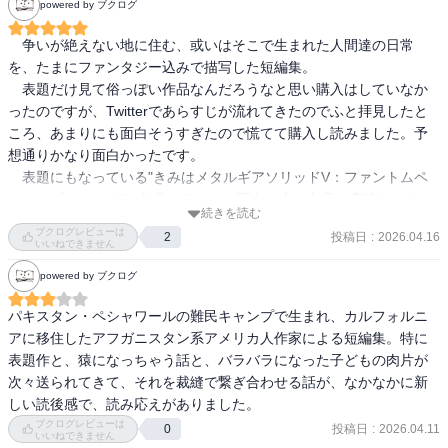
powered by ブクログ
同じはずなのに、この作品の中では、そこに別の感情が同時に存在
している。

　争いが絶えない地に住む、或いはそこで生まれた人間達の日常
考えてみれば、実在する国が舞台である以上、その出来事を実際に
を、たまにファンタジー込みで描写した短編集。

経験した人がいるのは当然のことなのに、「当事者がそのゲームを
　表題だけ見て俗っぽい作品なんだろうなと思い購入はしていなか
プレイする」という状況はこれまでほとんど想像したことがなかっ
ったのですが、Twitterであらすじが流れてきたのでふと拝見したと
た。

ころ、あまりにも面白そうすぎたので慌てて購入し読みました。予
想通りかなり面白かったです。

だんだんとゲームの世界に入り込んでいく少年。

　表題にもなっている"きみはメタルギアソリッドV：ファントムペ
現実の中に違和感なく“ありえないこと”が入り込むマジックリアリズ
インをプレイする"は作品のテーマが面白い上に文章も素晴らしく、
ムの手法によって、そのねじれはより際立つ。強い言葉で何かを主
続きを読む
何よりも最後の一文が素晴らしい。その他、"もういい！"では一生続
ブクログレビューは
張するわけではないが、その構図がじわじわと痛ましく感じられ
投稿日
:
2026.04.16
2
くんじゃないかと思う区切りの無い文章の羅列をアッラーへの信仰
いいねできません
た。
で区切ることで読みやすくしており、溜まりに溜まった主人公の鬱
powered by ブクログ
憤の爆発が見事でした。

　全体的に仄かな悲しみが漂っている作品群で、時に救いがあった
パキスタン・ペシャワールの難民キャンプで生まれ、カルフォルニ
り無かったりするのが写実的なように感じ、遠い国で起こっている
アに移住したアフガニスタン系アメリカ人作家による短編集。特に
地続きの現実という感想を抱きました。海外文学の中では比較的読
表題作と、猿になっちゃう話と、バラバラになった子どもの肉片が
みやすく、内容も相当面白いと感じましたので様々な人に勧めやす
次々送られてきて、それを裁縫で繋ぎ合わせる話が、なかなかに新
い一冊ですが、やはり悲哀を常に纏っているように感じますので、
しい読後感で、読み応えがありました。
とりわけロシア文学が好きな方には相当刺さるのではないでしょう
ブクログレビューは
投稿日
:
2026.04.11
0
いいねできません
か。是非読んでみてください。