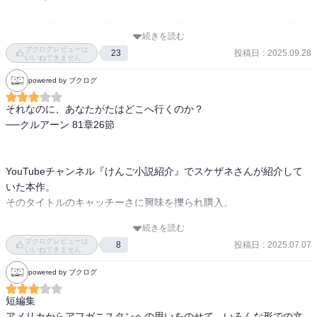
といった感じの文体で書かれており(上手くできているかは甚だ怪し
続きを読む
いが)、とっつきにくい感じがするものの、読みにくくはない。

ブクログレビューは
投稿日
:
2025.09.28
23
いいねできません
本短編集は、十二編の短編が含まれており、そのほとんどの舞台が
powered by ブクログ
コチャイ一族ゆかりの地であるアフガニスタンのロガール州とアメ
リカ カリフォルニア州サクラメントである。主人公もアフガニスタ
それなのに、あなたがたはどこへ行くのか？

ン系アメリカ人が多く、どうあってもアメリカ人の目線から見たア
──クルアーン 81章26節

フガニスタンなんだと思う。

表題作の『きみはメタルギアソリッドV：ファントムペインをプレイ
YouTubeチャンネル『けんご小説紹介』でスケザネさんが紹介して
する』は、The New YorkerのWeb版に原文が掲載されている。過去
いた本作。

にタイトルに惹かれて読もうとしたが、あまりの一文の長さに文意
そのタイトルのキャッチーさに興味を擽られ購入。

が取れているのか心配になり挫折した。あぁ英語力よ。下に原文の
一文を引用しておくので雰囲気を見てほしい。この原文が二人称の
続きを読む
いざ、読んでみると…世界観を理解するのがなかなか難しい短編集
ブクログレビューは
文体になって生き生きと書かれており、翻訳者はほんとにすごいな
投稿日
:
2025.07.07
8
でした。

いいねできません
ぁと感心するばかり。

表題作になっている『きみはメタルギアソリッドⅤ：ファントムペ
powered by ブクログ
インをプレイする』と『サルになったダリーの話』は個人的に好
別の短編『もういい！』になると11ページ！にもわたる一文が登場
き。

短編集

する。これはちょっと読むのが辛かった。どの短編も実験的で形式
アメリカからアフガニスタンへの思いをのせて，いろんな形での文