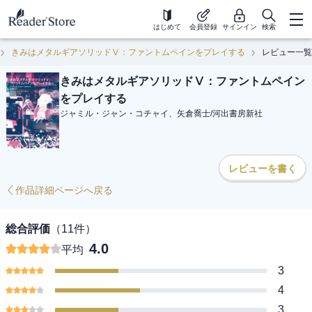
はじめて
会員登録
サインイン
検索
きみはメタルギアソリッドⅤ：ファントムペインをプレイする
レビュー一覧
きみはメタルギアソリッドⅤ：ファントムペイン
をプレイする
ジャミル・ジャン・コチャイ、矢倉喬士
/
河出書房新社
レビューを書く
作品詳細ページへ戻る
総合評価
（
11
件）
4.0
平均
3
4
3