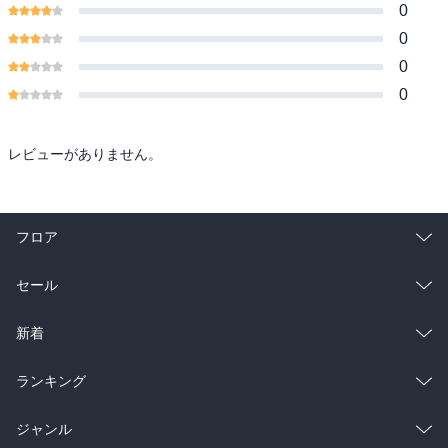
0
0
0
0
レビューがありません。
フロア
総合
コミック
セール
ラノベ
小説
総合
コミック
新着
雑誌・グラビア
ビジネス・実用
ラノベ
小説
総合
コミック
ランキング
BL・TL
雑誌・グラビア
ビジネス・実用
ラノベ
小説
総合
コミック
ジャンル