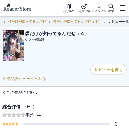
はじめて
会員登録
サインイン
検索
ク
僕だけが知ってるんだぜ
僕だけが知ってるんだぜ（４）
レビュー一覧
僕だけが知ってるんだぜ（４）
タアモ
/
講談社
レビューを書く
作品詳細ページへ戻る
この作品の1巻へ
総合評価
（
0
件）
--
平均
0