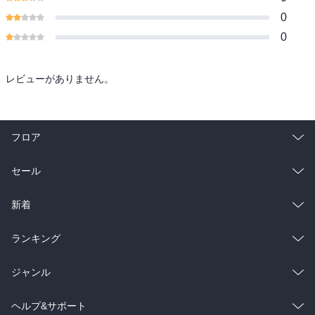
0
0
レビューがありません。
フロア
総合
コミック
セール
ラノベ
小説
総合
コミック
新着
雑誌・グラビア
ビジネス・実用
ラノベ
小説
総合
コミック
ランキング
BL・TL
雑誌・グラビア
ビジネス・実用
ラノベ
小説
総合
コミック
ジャンル
BL・TL
雑誌・グラビア
ビジネス・実用
ラノベ
小説
コミック
男性コミック
ヘルプ&サポート