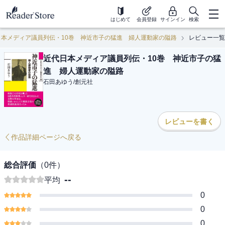
はじめて
会員登録
サインイン
検索
日本メディア議員列伝・10巻 神近市子の猛進 婦人運動家の隘路
レビュー一覧
近代日本メディア議員列伝・10巻 神近市子の猛
進 婦人運動家の隘路
石田あゆう
/
創元社
レビューを書く
作品詳細ページへ戻る
総合評価
（
0
件）
--
平均
0
0
0