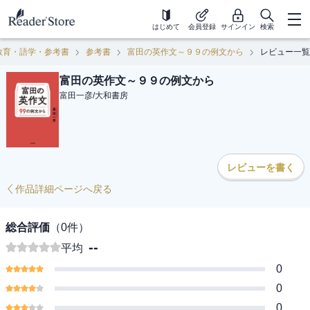
はじめて
会員登録
サインイン
検索
教育・語学・参考書
参考書
富田の英作文～９９の例文から
レビュー一覧
富田の英作文～９９の例文から
富田一彦
/
大和書房
レビューを書く
作品詳細ページへ戻る
総合評価
（
0
件）
--
平均
0
0
0