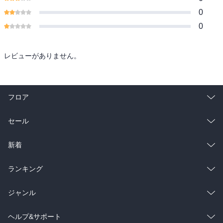
0
0
レビューがありません。
フロア
総合
コミック
セール
ラノベ
小説
総合
コミック
新着
雑誌・グラビア
ビジネス・実用
ラノベ
小説
総合
コミック
ランキング
BL・TL
雑誌・グラビア
ビジネス・実用
ラノベ
小説
総合
コミック
ジャンル
BL・TL
雑誌・グラビア
ビジネス・実用
ラノベ
小説
コミック
男性コミック
ヘルプ&サポート