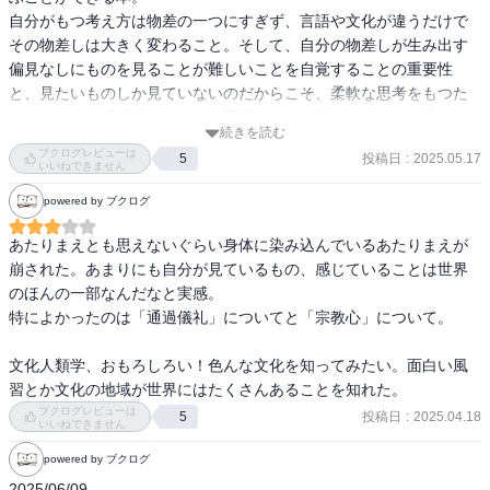
ムブティという人たちは獲物をとったら分配するが、このとき獲物
自分がもつ考え方は物差の一つにすぎず、言語や文化が違うだけで
を獲得した人が権威化しないように成果をディスってから、分配す
その物差しは大きく変わること。そして、自分の物差しが生み出す
る。

偏見なしにものを見ることが難しいことを自覚することの重要性
トゥルカナの人たちは、とにかくクレクレ攻撃する。もらう側に主
と、見たいものしか見ていないのだからこそ、柔軟な思考をもつた
導権がある。

めに、それを反省的にとらえる思考をつねに働かせることを忘れな
こんな風に、与え手の権威化を回避する風習がある。当事者ではそ
続きを読む
いようすることの大切さを学ぶことができた。
ブクログレビューは
の時々の贈与だが、文化人類学者という第三者の視点からは、時間
投稿日
:
2025.05.17
5
いいねできません
差の交換とも解釈可能。

powered by ブクログ
5.穢れと禁忌

あたりまえとも思えないぐらい身体に染み込んでいるあたりまえが
唾液。体の外に出したら汚いものと認識されるのはなぜなのか。

崩された。あまりにも自分が見ているもの、感じていることは世界
汚さとは場違いなもの。言い換えると、キレイにすっきり分類でき
のほんの一部なんだなと実感。

ないもの。分類から逸脱したもの。

特によかったのは「通過儀礼」についてと「宗教心」について。

境界は時間だったり(黄昏時には何か出るとか)、空間だったりとか、
人生の節目だったりとか。(厄年とか?)

文化人類学、おもろしろい！色んな文化を知ってみたい。面白い風
禁忌には神聖へのタブー、穢れへのタブーいずれもある。

習とか文化の地域が世界にはたくさんあることを知れた。
たとえば、王は人と神のあいだ。生理中の女性の血は、など。タブ
ブクログレビューは
投稿日
:
2025.04.18
5
ーはあいだにあり。

いいねできません
powered by ブクログ
6.儀礼と境界

2025/06/09
