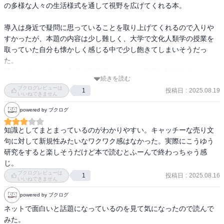
の多様な人々の生活様式を通して視野を広げてくれる本。

導入は身近で疑問に思っていることを取り上げてくれるので入りや
すかったが、本題の内容は少し難しく、大学で文化人類学の授業を
取っていた自分も懐かしく感じる中で少し飽きてしまいそうだっ
た。

最後のまとめでは、文化人類学者もひとつの物事を比較することし
続きを読む
かできなくなっているが、多様な視点を持って共通点を繋ぎ合わせ
ブクログレビューは
投稿日
:
2025.08.19
1
る視点を持つことも重要だと書かれていた。これは日常生活でもひ
いいねできません
とつの物事だけでなく広い視野を持って考えるべきだというメッセ
powered by ブクログ
ージのようにも感じた。
知識としてまとまっているのがわかりやすい。キャッチーな売り文
句に対して新規性みたいなワクワク感はなかった。実際にこうゆう
研究をすると楽しそうだけど本で読むとふーんで終わっちゃう感
じ。
ブクログレビューは
投稿日
:
2025.08.16
1
いいねできません
powered by ブクログ
ネットで面白いと話題になっているのを見て気になったので読んで
みた。
