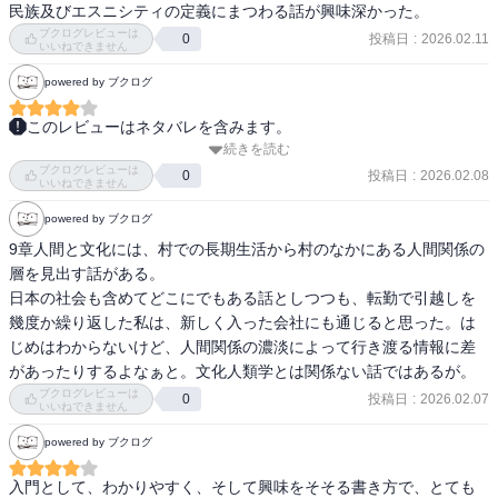
民族及びエスニシティの定義にまつわる話が興味深かった。
ブクログレビューは
投稿日
:
2026.02.11
0
いいねできません
powered by ブクログ
このレビューはネタバレを含みます。
続きを読む
文化人類学が問う「あたりまえ」を平易に解説してくれるめちゃ良
ブクログレビューは
書。

投稿日
:
2026.02.08
0
いいねできません
いくつかポイントはあったけど、「私たちがあたりまえと思ってる
powered by ブクログ
ことって何だろう？」がやはりキーかな。

9章人間と文化には、村での長期生活から村のなかにある人間関係の
学びになった内容は多いけど、穢れ/タブーとされるのは、カテゴリ
層を見出す話がある。

ーの間にあるアノマリーだというダグラスの論理は驚いたな。

日本の社会も含めてどこにでもある話としつつも、転勤で引越しを
境界が異例なものを作り出すのは井戸や川に代表されるけど、あれ
幾度か繰り返した私は、新しく入った会社にも通じると思った。は
はそういう理屈だったのかと。道祖神はある意味その不安定さから
じめはわからないけど、人間関係の濃淡によって行き渡る情報に差
人を守るために開発された神だったのだなぁ。
があったりするよなぁと。文化人類学とは関係ない話ではあるが。
ブクログレビューは
投稿日
:
2026.02.07
0
いいねできません
powered by ブクログ
入門として、わかりやすく、そして興味をそそる書き方で、とても