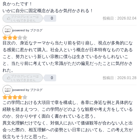
良かったです！

いかに自分に固定概念があるか気付かされる！
ブクログレビューは
投稿日
:
2026.02.04
0
いいねできません
powered by ブクログ
目次の、身近なテーマから当たり前を切り崩し、視点が多角的にな
る感覚に惹かれて購入。社会人という概念が日本特有なものである
こと、努力という新しい宗教に僕らは生きているかもしれないこ
と、当たり前に考えていた常識がただの偏見だったことに気付かさ
れた。
ブクログレビューは
投稿日
:
2026.01.28
0
いいねできません
powered by ブクログ
この学問における大項目で章を構成し、各章に身近な例と具体的な
経験を踏まえつつ、この学問がどのような観察や考え方をしている
のか、分かりやすく面白く書かれていると思う。

異文化理解だけでなく、対個人において価値観等が合わない人と出
会った際の、相互理解への姿勢とい日常においても、この考え方が
役立ちそうだと思った。