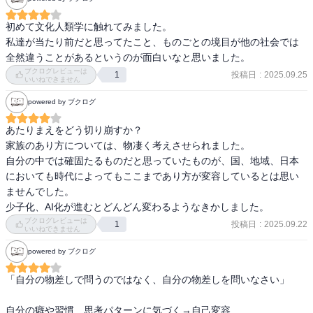
■感想

ちょっとそういう文化もあるんだ、それがこういう構造になってい
初めて文化人類学に触れてみました。

るんだというのがわかった。が、ちょっと難しかった。
私達が当たり前だと思ってたこと、ものごとの境目が他の社会では
全然違うことがあるというのが面白いなと思いました。
ブクログレビューは
投稿日
:
2025.09.25
1
いいねできません
powered by ブクログ
あたりまえをどう切り崩すか？

家族のあり方については、物凄く考えさせられました。

自分の中では確固たるものだと思っていたものが、国、地域、日本
においても時代によってもここまであり方が変容しているとは思い
ませんでした。

少子化、AI化が進むとどんどん変わるようなきかしました。
ブクログレビューは
投稿日
:
2025.09.22
1
いいねできません
powered by ブクログ
「自分の物差しで問うのではなく、自分の物差しを問いなさい」

自分の癖や習慣　思考パターンに気づく→自己変容
