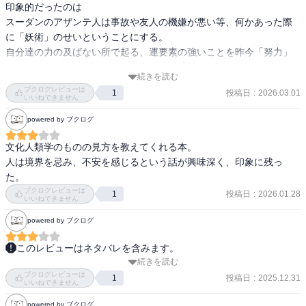
印象的だったのは

スーダンのアザンテ人は事故や友人の機嫌が悪い等、何かあった際
に「妖術」のせいということにする。

自分達の力の及ばない所で起る、運要素の強いことを昨今「努力」
のせいにしがちだが、キリスト文化では「神」だったりスーダンで
続きを読む
は「妖術」だったりを用いているという事。

ブクログレビューは
投稿日
:
2026.03.01
1
自己責任とするよりよっぽど健康的な考え方だなと思った。

いいねできません
日本の宗教やスピリチュアルや科学も同じで、ある事柄を別の言葉
powered by ブクログ
で説明しているに過ぎないんだろうな。

文化人類学のものの見方を教えてくれる本。

文化人類学が視野が広がるから好き。
人は境界を忌み、不安を感じるという話が興味深く、印象に残っ
た。
ブクログレビューは
投稿日
:
2026.01.28
1
いいねできません
powered by ブクログ
このレビューはネタバレを含みます。
続きを読む
■読んだ動機

ブクログレビューは
良い評判を耳にして。

投稿日
:
2025.12.31
1
いいねできません
powered by ブクログ