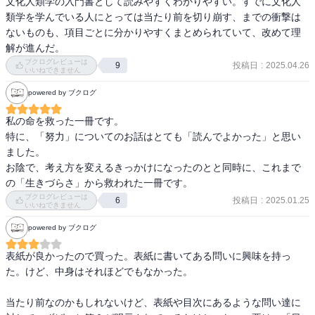
文化人類学の入門書として読みやすくわかりやすい。すでに文化人
親族とはウチ/ヨソを分ける出自による集団の形成。(父系、母系、双
類学を学んでいる人にとっては当たり前を切り崩す、までの衝撃は
系と3つある)。

こうした現象を、フィールドワークを通じた身体感覚として体験す
ないものも、項目ごとに分かりやすくまとめられていて、改めて理
クランとリネージ、キンドレッドという見方がある。

る文化人類学者たちは、安易に他者を分断することはありません。
解が進んだ。
クランは出自を辿った先が神話や伝説に行き着く集団、リネージは
彼らはあくまで各社会の特徴を捉えた上で、

ブクログレビューは
投稿日
:
2025.04.26
具体的ないつどこの誰と辿れる単位の集団。キンドレッドは私から
9
いいねできません
①「人間の文化がいかに多様であるか」を問い、

見た親族の範囲(日本の場合だと、合理的に解釈可能なのは6親等く
②その多様性の深層にある「人間としての共通性」を探求し、

powered by ブクログ
らいか?)。

③「文化的な多様性がどのように変容していくのか」を記述しよう
たとえば、日本の天皇制は父系の集団であり、クランかつリネー
とします。

私の命を救った一冊です。

ジ。

特に、「努力」についてのお話はとても「読んでよかった」と思い
一度、慣れ親しんだ自文化の世界から切り離され、異なる言語空間
ました。

事例:タイとラオスの屋敷地居住集団。男が婿として妻の実家の近隣
で生活する。そのプロセスを経て初めて、これまで当たり前だと思
お陰で、考え方を変えるきっかけになったのとと同時に、これまで
に住んで共同生活をする集団がある。

っていた世界が決して自明ではないことに気づかされる。文化人類
の「生きづらさ」から救われた一冊です。
中根千枝氏によると、集団を決める基準は資格と場の共有であるそ
学とは、知的な刺激に満ちた、実に興味深い学問であると感じまし
ブクログレビューは
投稿日
:
2025.01.25
6
う。日本は場の共有を優先する傾向がある。とくに家(生活共同体か
いいねできません
た。
つ経営体)。

powered by ブクログ
家という観念は場、なので共通項をもたない場合において価値観や
考え方の統制が必要。だからプライベートに立ち入りあう集団。

表紙が良かったので買った。表紙に書いてある問いに興味を持っ
資格と場の原理はどう集団の中の優劣がつくのか、優劣が変わるの
た。けど、中身はそれほどでもなかった。

かを説明可能なアプローチかもしれない。

当たり前なのかもしれないけど、表紙や目次にあるような問い達に
3.家族と血
