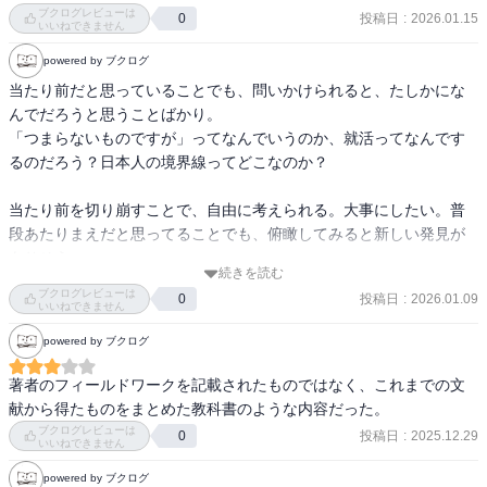
ブクログレビューは
投稿日
:
2026.01.15
0
いいねできません
powered by ブクログ
当たり前だと思っていることでも、問いかけられると、たしかにな
んでだろうと思うことばかり。

「つまらないものですが」ってなんでいうのか、就活ってなんです
るのだろう？日本人の境界線ってどこなのか？

当たり前を切り崩すことで、自由に考えられる。大事にしたい。普
段あたりまえだと思ってることでも、俯瞰してみると新しい発見が
ありそう。
続きを読む
ブクログレビューは
投稿日
:
2026.01.09
0
いいねできません
powered by ブクログ
著者のフィールドワークを記載されたものではなく、これまでの文
献から得たものをまとめた教科書のような内容だった。
ブクログレビューは
投稿日
:
2025.12.29
0
いいねできません
powered by ブクログ