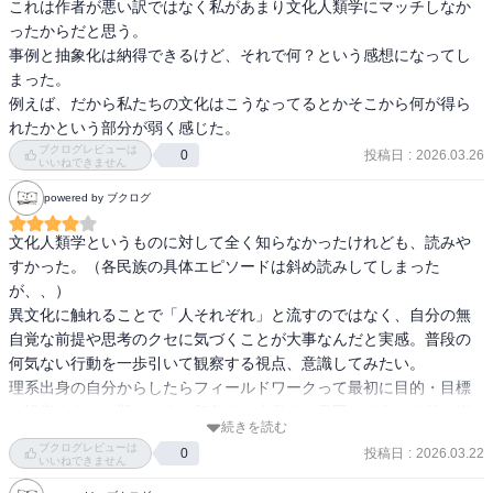
これは作者が悪い訳ではなく私があまり文化人類学にマッチしなか
のだ。

ったからだと思う。

事例と抽象化は納得できるけど、それで何？という感想になってし
これ就活の話を繋げてみると、なぜ日本はメンバーシップ型で、海
まった。

外のようにジョブ型にならないのか、という理由でもあるのではな
例えば、だから私たちの文化はこうなってるとかそこから何が得ら
いか。

れたかという部分が弱く感じた。
就職活動が就活ではあるものの、日本の実態は就社であるわけで。

ブクログレビューは
投稿日
:
2026.03.26
0
いいねできません
そのため「社会人」という概念も独特といえる。「社会人」と言う
powered by ブクログ
のは資格ではなく、主に企業という組織に所属しているという
「場」の論理が大きいからだ。

文化人類学というものに対して全く知らなかったけれども、読みや
すかった。（各民族の具体エピソードは斜め読みしてしまった
カミについてはもう少し書いて欲しかったが

が、、）

この本の魅力は、事例研究を通して文化人類学のエッセンスを丁寧
異文化に触れることで「人それぞれ」と流すのではなく、自分の無
に紐解きながら、最後に「文化人類学とは何か」を明快にまとめて
自覚な前提や思考のクセに気づくことが大事なんだと実感。普段の
くれている点といえる。入門なんだから。

何気ない行動を一歩引いて観察する視点、意識してみたい。

理系出身の自分からしたらフィールドワークって最初に目的・目標
読者は、ただ知識を得るだけでなく、自分自身の思考の枠組みを揺
を設定するのが難しそうな印象で、本書でも意図して当たり前を崩
続きを読む
さぶられる。

そうとはしていないと書かれていた。地道な探究の重要性にも気づ
ブクログレビューは
投稿日
:
2026.03.22
0
けた。
いいねできません
そして過去に読んだ本がより鮮明になる事もある。
