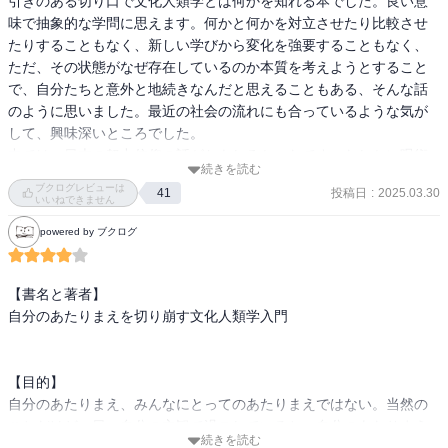
引きのある切り口で文化人類学とは何かを知れる本でした。良い意
味で抽象的な学問に思えます。何かと何かを対立させたり比較させ
たりすることもなく、新しい学びから変化を強要することもなく、
ただ、その状態がなぜ存在しているのか本質を考えようとすること
で、自分たちと意外と地続きなんだと思えることもある、そんな話
のように思いました。最近の社会の流れにも合っているような気が
して、興味深いところでした。

中では、日本の努力信仰の話がおもしろかったです。たしかに呪術
続きを読む
信仰みたいなものですね(笑)。

ブクログレビューは
投稿日
:
2025.03.30
41
構造好きにおすすめの本です。
いいねできません
powered by ブクログ
【書名と著者】

自分のあたりまえを切り崩す文化人類学入門

【目的】

自分のあたりまえ、みんなにとってのあたりまえではない。当然の
ことだけど、日々自分の主観で過ごしていると、自分のあたりまえ
続きを読む