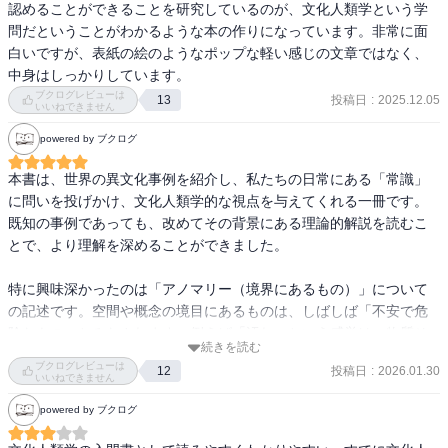
認めることができることを研究しているのが、文化人類学という学
この権威化する作用はうまく使うと人間関係の維持発展に生かせそ
問だということがわかるような本の作りになっています。非常に面
う。

白いですが、表紙の絵のようなポップな軽い感じの文章ではなく、
・民族、家族は全く一様ではないし、境界線も異なる

中身はしっかりしています。
昔の商家が婿をもらう、位は知っていたが生物学的な父が子育てに
ブクログレビューは
投稿日
:
2025.12.05
13
関与しない事例など、日本とはかけ離れた家族形態の存在、家族の
いいねできません
範囲の違い。

powered by ブクログ
個人的に、何も考えず暗黙のあたりまえだった観念が切り崩された
感覚がある。

本書は、世界の異文化事例を紹介し、私たちの日常にある「常識」
に問いを投げかけ、文化人類学的な視点を与えてくれる一冊です。
【要点】

既知の事例であっても、改めてその背景にある理論的解説を読むこ
1.あたりまえって本当にあたりまえ?

とで、より理解を深めることができました。

自分自身を相対化する作用が文化人類学にはある。

異なる言語空間に身を置くことで、自分の文化を再発見する。

特に興味深かったのは「アノマリー（境界にあるもの）」について
の記述です。空間や概念の境目にあるものは、しばしば「不安で危
文化とは、無意識の行動パターンや意味づけ。暗黙のルールの共
険なもの」とみなされます。例えば「汚れ」という感覚は、物質そ
有。

続きを読む
のものの成分による問題ではなく、それが「身体の内と外の境界を
これを可視化するために、フィールドワークとして参与観察し、民
ブクログレビューは
投稿日
:
2026.01.30
12
またいでしまう」ことによって生じます。人間にとって「自分であ
いいねできません
族誌をアウトプットする。

って自分ではない」という矛盾した存在は、既存のカテゴリーに分
powered by ブクログ
類しきれない気持ち悪さを抱かせ、それが「汚い」という忌避感情
2.集団と親族

に繋がるのだと理解できました。
