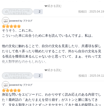
かこじつけな気がした。就活は確かに学生→社会人になるために避
続きを読む
けては通れない活動期間ではあるだろうけど、それを文化人類学的
ブクログレビューは
投稿日
:
2025.04.19
2
な概念としての「儀礼」に当てはめられるかは、著者の本書での説
いいねできません
明を踏まえると、ちょっと微妙ではないか。また就活は多くの人が
powered by ブクログ
参加するだろうが、その過程で、全員が楽\苦労しているとは限らな
いし、種々の試験などで一般的な就活を経験してない人もいるわけ
そうそう、これこれ。

だから、やはり儀礼として説明するのはなんか違和感がある。

こういった本に出合うために本を読んでいるんですよ。私は。

わかりやすい説明をしようとして就活を例に持ち出したけど、本章
他の文化に触れることで、自分の文化を見直したり、共通項を探し
内での論述に整合性が取れなくなってしまっている気がする。
たりして色々弄ったり眺めたりすることで、外から自分の文化を見
る視点を獲得出来るんじゃないかと思っていて、まぁ、それって文
化人類学的なのかもしれない。

続きを読む
本当は参与観察するのがよいんでしょうけど、そんなに期間を取る
ブクログレビューは
投稿日
:
2025.04.11
2
のは難しい、海外に行くのも金銭的に難しいし、そもそも外に出る
いいねできません
のがあんまり好きじゃない。そんな私は本で自分の常識と違う常識
powered by ブクログ
を持った人を見るのが好きなんですよ。だから自分が体験したこと
がない状況にある人の目線で書かれた本が好きだったりします。

身近な問いをエピソードに、わかりやすく読み応えのある内容でし
た！最終話の「あたりまえを切り崩す」がストンと腑に落ちてき
そう考えると文化人類学の本って私の求めているものなんじゃない
て、文化人類学とは？とずっとモヤモヤしてきた個人的疑問もスッ