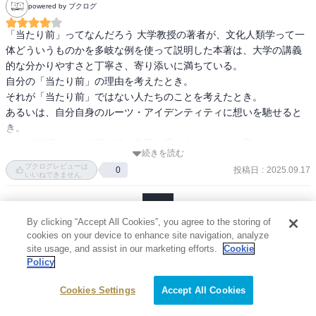
powered by ブクログ
特に印象的だったのは、第7章と第8章だ。

「当たり前」ってなんだろう 大学教授の著者が、文化人類学って一
体どういうものかを多岐な例を使って説明した本著は、大学の講義
国内で外国人排斥的な動きが高まっているが、果たして「日本人」
的な分かりやすさと丁寧さ、寄り添いに満ちている。

とは何なのだろうか。

自分の「当たり前」の理由を考えたとき。

何か失敗した時、運が悪かったと考える人たちは、果たして信仰宗
それが「当たり前」ではない人たちのことを考えたとき。

教を信じる人たちと何が違うのか。

あるいは、自分自身のルーツ・アイデンティティに想いを馳せると
き。

色々考えるきっかけになった。
ここで説明された内容を頭の片隅に思い出せたら、と思います。
続きを読む
ブクログレビューは
投稿日
:
2025.09.17
0
いいねできません
1
By clicking “Accept All Cookies”, you agree to the storing of
cookies on your device to enhance site navigation, analyze
site usage, and assist in our marketing efforts.
Cookie
Policy
フロア
Cookies Settings
Accept All Cookies
総合
コミック
セール