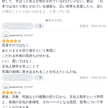
対して、ずばっと答えが明示されているわけじゃない。要は、「日
まず大前提として世界的にも日本の歴史を振り返っても、血縁は家
本では当たり前とされている感覚も、広い世界を見渡したら、当た
族の必須要件ではない。

り前のことじゃないのかもよ」と言っている。

実際、日本の場合には商家には外からちゃんと経営できそうな婿を
それだけ。

続きを読む
取ってた時代もある。

タイトルにもあるからそこが一番重要なのは分かるけど、一冊使っ
ブクログレビューは
核家族を普遍的な単位として世界の家族を説明しようとした学者も
投稿日
:
2025.10.02
5
て伝えたいメッセージはそれだけなんだ……という肩透かし感があ
いいねできません
いたが、ちょっと強引。

った。

powered by ブクログ
東南アジアの事例、フーヤル。父なしの母系家族形態。生物学的な
父は家庭におらず、母方の叔父が子供を育てる。生殖した父≠教育す
あと、挙げられている例がいわゆる「未開」のイメージのある場所
見直すのではなく、

る父。

ばっかりで、それだと「先進国の考え方は似る」という誤解に繋が
あたりまえを切り崩すという表現に

生物学的な父親と、法的な父は必ずしも一致しない。

りそうな気がした。
こだわる作者の気持ちが分かる。

いい、悪いではなく、

文化人類学を学ぶことで

4.贈り物と負い目

常識の崩壊に巻き込まれることを伝えたいんだね。
トロブリアンド諸島のクラ交換。2つのアクセサリーを島間で時計回
ブクログレビューは
投稿日
:
2025.06.24
5
りと反時計回りで贈るもの。いつ何のために始まったかは定かでな
いいねできません
いものの、作法が細かく規定されている。

powered by ブクログ
第三者から見ると、贈り物というよりは時間差の交換のようにも見
える。

家族、宗教、民族などの複数の切り口から、文化人類学という学問
贈り物をもらう側には負い目が発生する。このため、贈る側を権威
と、各国の文化の多様性、そのベースとなる思想、思考について学
化しない取り組みをしている人たちも存在する。

ぶことができる本。
