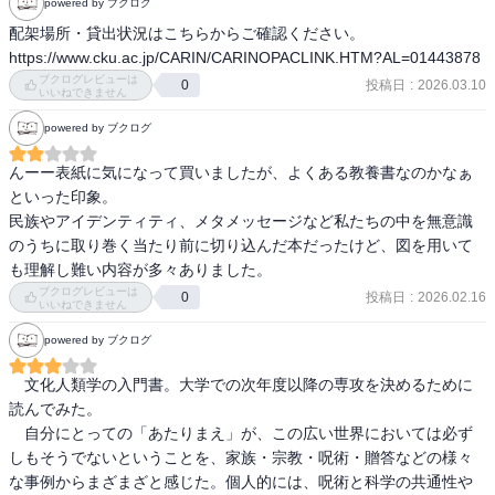
powered by ブクログ
配架場所・貸出状況はこちらからご確認ください。

例えば

https://www.cku.ac.jp/CARIN/CARINOPACLINK.HTM?AL=01443878
「贈り物」の考えというのも、「サラ金の歴史 消費者金融と日本社
ブクログレビューは
会」 （小島庸平）を改めて思い起こさせるものだった。

投稿日
:
2026.03.10
0
いいねできません
powered by ブクログ
「呪術と科学には思考法の共通性がある」という視点は、私たちが
見落としている日常の奥深さを教えてくれるよね。

んーー表紙に気になって買いましたが、よくある教養書なのかなぁ
といった印象。

こうした視点は、最近の日本社会が抱える課題――排外主義や多様
民族やアイデンティティ、メタメッセージなど私たちの中を無意識
性の欠如――に対しても、鋭い問いを投げかけてくれる。

のうちに取り巻く当たり前に切り込んだ本だったけど、図を用いて
文化人類学は、世界を広く見るための学問であると同時に、自分自
も理解し難い内容が多々ありました。
身を深く見つめ直すための鏡といえるな。

ブクログレビューは
投稿日
:
2026.02.16
0
いいねできません
お子様の夏休みの読書にどうぞ。
powered by ブクログ
　文化人類学の入門書。大学での次年度以降の専攻を決めるために
読んでみた。

　自分にとっての「あたりまえ」が、この広い世界においては必ず
しもそうでないということを、家族・宗教・呪術・贈答などの様々
な事例からまざまざと感じた。個人的には、呪術と科学の共通性や