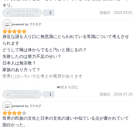
かと思ったりするんですよね。ということで最後に書かれていたお
キリ。
薦めの入門書は買って読んでみようと思う。
ブクログレビューは
投稿日
:
2025.03.01
2
いいねできません
powered by ブクログ
身近な謎を入り口に無意識にとらわれている常識について考えさせ
られます

どうして唾は体からでると汚いと感じるの？

失敗したのは努力不足のせい？

日本人は無宗教？

家族のあり方って？

世界にはいろいろな考えや風習があります

異文化を通して文化ってなんだろうを考えます
続きを読む
ブクログレビューは
投稿日
:
2026.07.20
1
いいねできません
powered by ブクログ
世界の民族の文化と日本の文化の違いや似ている点が書かれていて
面白かった。
