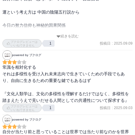
運という考え方は 中国の陰陽五行説から

今日の努力信仰も神秘的因果関係

続きを読む
神秘的因果関係の比較。納得させる世界観の中を生きている⇒呪術
ブクログレビューは
投稿日
:
2025.09.09
1
は他人に原因を求め,神の御加護は超自然的存在に原因を求め、努力
いいねできません
は自分に原因を求めている

powered by ブクログ
↑ 原因結果の形で収束させたい脳の働きかなぁ(my opinion)

常識を相対化する

それは多様性を受け入れ未来志向で生きていくための手段でもあ
り、自由に生きるための重要な鍵でもあるはず

『文化人類学は、文化の多様性を理解するだけではなく、多様性を
踏まえたうえで見いだせる人間としての共通性について探求する』
ブクログレビューは
投稿日
:
2025.09.03
1
いいねできません
powered by ブクログ
自分が当たり前と思っていることは世界では当たり前なのかを世界