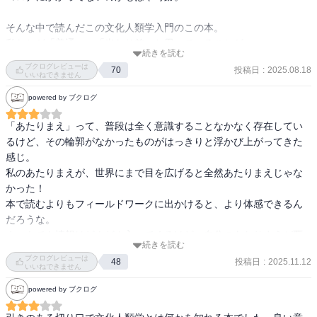
そんな中で読んだこの文化人類学入門のこの本。

私たちが「普通」、「当たり前」と思っていることが

続きを読む
別の国や地域では当たり前じゃないことを

ブクログレビューは
投稿日
:
2025.08.18
70
改めて再確認できる内容でした。

いいねできません
powered by ブクログ
個人的には日本と海外の宗教への考え方や

日本の就活はある種の大人になるための

「あたりまえ」って、普段は全く意識することなかなく存在してい
儀式のようなものという考え方に

るけど、その輪郭がなかったものがはっきりと浮かび上がってきた
なるほどなぁーと思いました。

感じ。

私のあたりまえが、世界にまで目を広げると全然あたりまえじゃな
きっとこれからの日本は外国人も増えていく中で

かった！

お互いの価値観や考え方を尊重していくことが

本で読むよりもフィールドワークに出かけると、より体感できるん
必要になっていくんじゃないかなと思うけれど

だろうな。

中々、自分と違う考え方や価値観を理解するって

ネットでも情報はどんどん入ってくるけど、自分のあたりまえが覆
難しいから、少しずつ受け入れていくことから

続きを読む
るような体験を特に子供たちにはして欲しいと思った。
ブクログレビューは
始めていきたいな。
投稿日
:
2025.11.12
48
いいねできません
powered by ブクログ