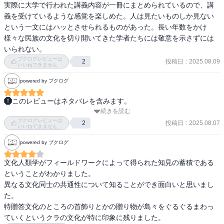
例えば日本では、江戸期までは犬を食べていた。

いため、他民族全てがアノマリーとなり、不快感を感じるのだろう
実際に大学で行われた講義内容が一冊にまとめられているので、講
という理解もできた。

義を受けているような感覚を楽しめた。人は見たいものしか見ない
探求に際してはフィールドワーク。ともに生活することで、よそ者
という一文にはハッとさせられるものがあった。長い年数をかけ
の目線で暗黙の行動パターン・意味づけ・ルールを見つける。

言語的理解は単語の意味も含めて難しかったが、とても楽しく読め
様々な民族の文化を切り開いてきた学者たちには敬意を示さずには
外から見るとみんな仲良し、と見せてる村でも当然中に入るとそう
た。
いられない。
でもないことがわかる。中に入らないとわからないことがある。

ブクログレビューは
投稿日
:
2025.08.09
2
いいねできません
中に入ってすぐわかるものではなく、長い時間をかけて信頼関係を
気づき、日々得られる断片的な情報を認識し分析を重ねる必要があ
powered by ブクログ
る。

ここで得た事実からの学びより、描写を通して得られた洞察を学ぶ
このレビューはネタバレを含みます。
のだそう。
続きを読む
文化人類学というものを本書で初めて知りました。日常にある素朴
ブクログレビューは
な疑問を、世界各地の多様な文化と事例により紐解いていく内容で
投稿日
:
2025.08.07
2
いいねできません
したが、どれも興味深いものでした。学生の頃にこんな講義があっ
powered by ブクログ
たらぜひ聞いてみたかったです。

全く別なところに住んでいても、意外な部分で文化や風習における
文化人類学がフィールドワークによって得られた知見の蓄積である
共通点があるものですね。面白いです。
ということがわかりました。

異なる文化同士の共通性について知ることができ面白いと思いまし
た。

特贈答文化のところの首飾りとかの贈り物が島々をぐるぐるまわっ
ていくというクラの文化が特に印象に残りました。