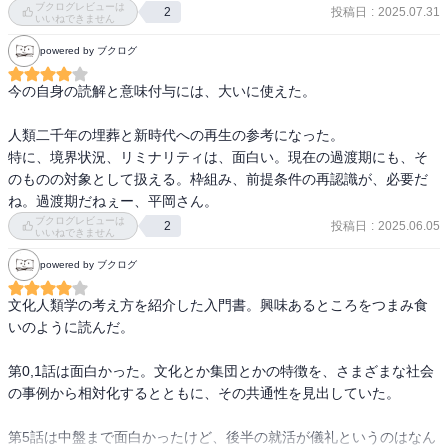
ブクログレビューは
投稿日
:
2025.07.31
2
いいねできません
powered by ブクログ
今の自身の読解と意味付与には、大いに使えた。

人類二千年の埋葬と新時代への再生の参考になった。

特に、境界状況、リミナリティは、面白い。現在の過渡期にも、そ
のものの対象として扱える。枠組み、前提条件の再認識が、必要だ
ね。過渡期だねぇー、平岡さん。
ブクログレビューは
投稿日
:
2025.06.05
2
いいねできません
powered by ブクログ
文化人類学の考え方を紹介した入門書。興味あるところをつまみ食
いのように読んだ。

第0,1話は面白かった。文化とか集団とかの特徴を、さまざまな社会
の事例から相対化するとともに、その共通性を見出していた。

第5話は中盤まで面白かったけど、後半の就活が儀礼というのはなん