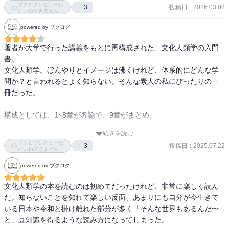
ブクログレビューは
人）のように通過儀礼。現代の就活がつらいのは、通過儀礼だか
投稿日
:
2026.03.08
3
不運なとき、どう解釈するか?

ことはなんとなくわかったつもりでいたけど、きっと全然わかって
いいねできません
ら。通過儀礼における境界状況では、儀礼の参加者が周囲の人々か
管理の努力、神の加護が足りない、妖術による、など。これらの解
いなくて、この本を読んで自分の「べき」みたいなところが少し緩
powered by ブクログ
ら悪口や罵りを受けるといった現象が見いだせる

釈は社会によって異なる思考のバリエーション。

んだ気がして楽になった。

なぜ、この時に限ってこんなことに?という疑問に対する、神秘の因
☆4.0.
著者が大学で行った講義をもとに再構成された、文化人類学の入門
p154

果関係。

書。

社会人という単語は英語にはない。「社会にでる」と言ったときの
西洋人は宗教>呪術と、呪術を馬鹿にしがちだが、信奉している科学
文化人類学。ぼんやりとイメージは沸くけれど、体系的にどんな学
前提には、子どもや学生、主婦、高齢者など経済的に依存している
と呪術は似たようなもの。

問か？と言われるとよく知らない。そんな素人の私にぴったりの一
立場の人たちが家庭という領域から外に出るという意味が含まれて
精度はさておき、自然への働きかけと因果関係を示すものであるた
冊だった。

います。

め。

英語圏では、このような日本語の「社会」とは異なり、すべての人
科学と呪術の違いは、この因果関係を解き明かす大前提となる、背
構成としては、1~8章が各論で、9章がまとめ。

はsocietyの一員だと考えられてます。

後の世界観が異なる。

身近な「当たり前」をテーマに、それって本当に当たり前？という
→一単語で表せない英語の単語とかあるけど、これも同じやな。そ
科学は自然の因果、呪術は神秘の因果関係に着目しているだけ。

続きを読む
問題提起から始まり、具体的な反証例をいくつか引き出しながら、
の領域に興味がないと分解されない。イカとタコを同じ単語で呼ぶ
ブクログレビューは
投稿日
:
2025.07.22
3
文化人類学の古典的な理論に触れつつ、最後には「文化人類学的な
いいねできません
ようなもの？

9.民族とエスニシティ

ものの考え方」で締めくくる。

日本人とはなにを共有する集団なのか。国籍?言語?民族?文化?

powered by ブクログ
各章この分かりやすい構成の積み重ねで非常に読みやすい。

p165

ラオスの事例。ラオスという国づくりの段階で、いろんな民族を再
その具体的事例を通して、文化人類学者の調査・研究方法（フィー
文化人類学の本を読むのは初めてだったけれど、非常に楽しく読ん
神社は森と村の境界線上に建てられることが多い
分類した。

ルドワーク→問いの発出→理論化）がよく理解できるつくりになっ
だ。知らないことを知れて楽しい反面、あまりにも自分が今生きて
低地ラオス、山地ラオス、その他ラオスと、住んでる場所ごとの分
ている。

いる日本や令和と掛け離れた部分が多く「そんな世界もあるんだ〜
類。

そして、8章分読んで概ね読者の頭に文化人類学のイメージが出来て
と」豆知識を得るような読み方になってしまった。

また、生まれではなく育ての親のカルチャーにより民族を自認する
から、終章に「文化人類学とは」をもってくるのは実に構成が上