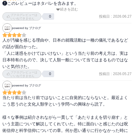
このレビューはネタバレを含みます。
続きを読む
『自分のあたりまえを切り崩す文化人類学入門』(箕曲在弘)は、まさ
ブクログレビューは
に「文化人類学って何？」という基本的な疑問に対して、納得させ
投稿日
:
2026.06.27
0
いいねできません
てくれる一冊。

powered by ブクログ
高校生の頃に読んでいたらよかった。

けれど今読んでも、十分に面白く、そして深く考えさせられる内容
人が汚穢を感じる理由や、日本の就職活動は一種の儀礼であるなど
です。

の話が面白かった。

「人に迷惑をかけてはいけない」という当たり前の考え方は、実は
文化人類学という学問は、異文化の儀礼や慣習を調べるものだと思
日本特有のもので、決して人類一般について当てはまるものではな
う。ところがこの本は、その先にある「自分のあたりまえを疑う」
いと気付けた。
という知的営みにこそ文化人類学の本質があることを教えてくれ
ブクログレビューは
投稿日
:
2026.05.27
0
る。

いいねできません
powered by ブクログ
例えば、「努力すれば報われる」という信念が、実は偶然性を排除
したいという欲望から生まれた一つの世界観に過ぎないという指摘
当たり前は当たり前ではないことに自覚的にならないと。最近よく
は趣深いものがある。

こう思うのと文化人類学という学問への興味から読了。

私たちは、運や偶然を「努力不足」として処理してきているという
見方はまさに趣き深いよね。

様々な事例は紹介されながら一貫して「あたりまえを切り崩す」と
いう主題について解説してくれていた。特に面白いと感じたのは呪
また、「就活は通過儀礼である」という視点も新鮮だった。

術信仰と科学信仰についての章。何か思い通りに行かなかった時に