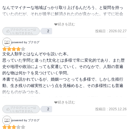
ケースもある。

手。

なんでマイナーな地域ばっかり取り上げるんだろう、と疑問を持っ
また、異なる民族だが文化的に酷似しているケースもある。

ていたのだが、それが後半に解消されたのが良かった。すでに社会
文化人類学は、人間文化の多様性を肌身でもって感じ、一度日本人
やコミュニティが形成されている地域の風習や文化を取り上げ、比
境界があるから民族がある。かつ、この境界は流動的で可変的。

としての自分が持っている常識を取り払いながら、最後には共通点
続きを読む
較・考察するのは「社会学」らしい。文化人類学とはそもそも未開
タイのイサーン地域、たった10年の間に通用する言葉がラオ語から
ブクログレビューは
を探して理論化していく、なかなか面白い取り組みだと感じた。

投稿日
:
2026.02.27
2
の地（のような場所）を研究するものなのだそうだ。全く知らず、
いいねできません
シャム語へ変わった。また、この地域の人はイサーン人を自認す
なんとなく手に取ったのだがそれを知れて良かった。

る。

powered by ブクログ
残念ながら個人的には、本書で取り扱われた個別のテーマにはそこ
こういう集団に対して、エスニシティという言葉が便利。

まで深い関心を持てなかったものの、この大和書房×早稲田大学の
細かいことを言うと、家族、贈り物、宗教、呪術、日本人の章が面
エスニシティとは共通の文化をある程度共有する集団、またはその
文化人類学とはなんぞやを説いた本。

「学びの杜プロジェクト」シリーズについては、他の本も読んでみ
白かった。
文化的な特性を指す。

思っていた学問と違った❗️文化とは多様で常に変化的であり、また歴
ようと思わせるくらい見事な構成の入門書だった。
中国人≠台湾人、なんかもエスニシティ。また、定義は変わるけどカ
史や地理や政治によっても変遷していく。そのなかで、人類の普遍
テゴリとしての呼称は残る。また、エスニシティは複数に属するこ
的な物は何か？を見つけていく学問。

とができる。

本書でも説かれているが、婚姻一つとっても多様で、しかし生殖行
日本人かつアイヌ人、など。

動、生き残りの確実性という点を見極めると、その多様性にも普遍
的なものがみつかる。

10.人間と文化

日本人としての民族としての定義の難しさと、他民族との間の文化
続きを読む
文化人類学とは、多様性を明らかにしたうえで共通性を探求する学
の連続性を考えると、人種差別、民族差別とはなんぞや。と思いた
ブクログレビューは
投稿日
:
2025.12.26
2
問である。

くなる。しっかり文化人類学を学ぶ事は差別をなくす一歩かもしれ
いいねできません
多様の度合いがどこまであるのか(犬食OK/NG、納豆OK/NGとか)、
ないと思うと同時に、冒頭で述べられているように、文化や生物学
powered by ブクログ
共通性はなんなのか、これらがどう変化するのか。

的生存性が連続してるため、自民族と他民族に分け切る事ができな