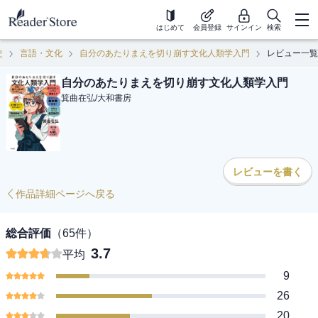
はじめて
会員登録
サインイン
検索
史
言語・文化
自分のあたりまえを切り崩す文化人類学入門
レビュー一覧
自分のあたりまえを切り崩す文化人類学入門
箕曲在弘
/
大和書房
レビューを書く
作品詳細ページへ戻る
総合評価
（
65
件）
3.7
平均
9
26
20