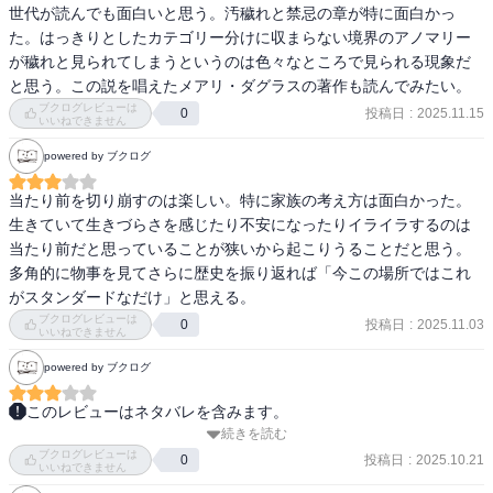
世代が読んでも面白いと思う。汚穢れと禁忌の章が特に面白かっ
た。はっきりとしたカテゴリー分けに収まらない境界のアノマリー
が穢れと見られてしまうというのは色々なところで見られる現象だ
と思う。この説を唱えたメアリ・ダグラスの著作も読んでみたい。
ブクログレビューは
投稿日
:
2025.11.15
0
いいねできません
powered by ブクログ
当たり前を切り崩すのは楽しい。特に家族の考え方は面白かった。
生きていて生きづらさを感じたり不安になったりイライラするのは
当たり前だと思っていることが狭いから起こりうることだと思う。
多角的に物事を見てさらに歴史を振り返れば「今この場所ではこれ
がスタンダードなだけ」と思える。
ブクログレビューは
投稿日
:
2025.11.03
0
いいねできません
powered by ブクログ
このレビューはネタバレを含みます。
続きを読む
そこまで衝撃的な内容があった訳ではないが、改めて私の生きてい
ブクログレビューは
る環境や時代の当たり前が、実はそんなに確固たるものではないの
投稿日
:
2025.10.21
0
いいねできません
だと考えさせられた。
