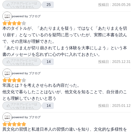
に埋没してしまう。

ブクログレビューは
投稿日
:
2026.05.26
25
なので、あたりまえ自体があたりまえじゃない、という認識を持ち
いいねできません
たくなり、ライトに読めそうな本書へ向かった。

powered by ブクログ
【読後感】

本のタイトルが、「あたりまえを疑う」ではなく「あたりまえを切
アジア社会の集団の違い、文化の違いから、自分のあたりまえって
り崩す」となっているのを疑問に思っていたが、実際に本書を読ん
本当に硬直化してるんだなと感じた。

で、その意味が理解できた。

人間ひとりひとりが環世界を生きている、くらいに、大前提として
「あたりまえが切り崩されてしまう体験を大事にしよう」という本
相互理解に対する諦念を抱いて暮らしていきたい。そのほうが、ス
書のメッセージを忘れずに心の中に入れておきたい。
トレスフリーな気がする。

ブクログレビューは
投稿日
:
2025.12.31
14
いいねできません
【印象に残ったポイント】

powered by ブクログ
・家とJTCは似たり

共通項をもたない集団として、価値観や考え方を共有しているかチ
常識とは？を考えさせられる内容だった。

ェックされる。

他文化で暮らしたことはないが、他文化を知ることで、自分達のこ
JTCの飲み会行ったり、プライベートな話を出さないと、なんかよく
とも理解していきたいと思う
わからん奴として扱うカルチャーはまさに家的だなと感じた。(好き
ブクログレビューは
投稿日
:
2025.01.12
14
いいねできません
ではない)

・贈り手の権威化

powered by ブクログ
仕事の発注をする人、認可を出す役人、金をまく政治家、ぱっと思
異文化の習慣と私達日本人の習慣の違いを知り、文化的な多様性を
い浮かぶだけで確かに贈り手が権威化する事象が思い浮かぶ。
