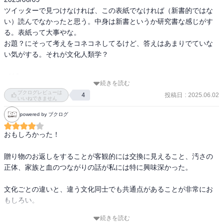
つらい就活、儀礼。儀礼の分類は3つある。強化儀礼、通過儀礼、状
ツイッターで見つけなければ、この表紙でなければ（新書的ではな
況儀礼。

い）読んでなかったと思う。中身は新書というか研究書な感じがす
いずれも、状態の移行のために行うもの。(就活であれば、学生から
る。表紙って大事やな。

社会人へ)

お題？にそって考えをコネコネしてるけど、答えはあまりでていな
儀礼のプロセスは日常からの分離、過渡の非日常、日常への統合か
い気がする。それが文化人類学？

らなる。

葬式を例に出すと、お通夜→四十九日→忌明け。

p113

続きを読む
私達にとって土足で室内に入るというのは、どこか汚らわしいとい
7.宗教と宗教心

ブクログレビューは
投稿日
:
2025.06.02
4
うイメージを喚起します。私達にとって室内で履かれる靴は「場違
いいねできません
日本人は無宗教と言われるが、お守り捨てるとバチあたりなんて言
いなもの」なのです。しかし、多くの西洋人はそのように感じない
ったりもする。

powered by ブクログ
のでしょう。これは私たちと彼らの内側と外側の感覚が違うことに
NHKの調査によると2018年時点で日本人の6割が無宗教を自認す
関係しています。

る。

おもしろかった！

私たちは玄関を境に内側と外側を区切りますが、彼らはリビングま
では、宗教とは?

ではまだ観念的には外側であり、寝室とリビングの間に内外の境界
①教義と教団を持つ、唯一神への信仰。

贈り物のお返しをすることが客観的には交換に見えること、汚さの
線を引きます。彼らにとってプライベートな空間はあくまで寝室で
②超自然的な力への信仰。

正体、家族と血のつながりの話が私には特に興味深かった。

あり、家族が集う場所であるリビングはもうプライベートな空間で
日本の信仰形態は色々。神・仏・超自然のミックス状態。

はないということになります。

宗教への帰属はないが、信仰心はありそうなのが日本人といえそ
文化ごとの違いと、違う文化同士でも共通点があることが非常にお
う。

もしろい。

p153

日本のシューカツ（学生→社会人）はバンジージャンプ（子供→大
続きを読む
8.呪術と科学

自分の当たり前が必ずしも他者や違う文化における当たり前でない