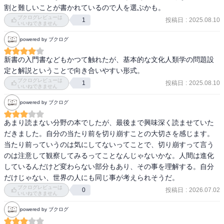
せられるらしい。就任後はどうせ誰かしら叩く人がいるのだから、
割と難しいことが書かれているので人を選ぶかも。
就任時にメンタルを鍛えておくという意味合いがあるのだろうか。
ブクログレビューは
投稿日
:
2025.08.10
1
一つのやり方ではあると思うけど、日本ではできないなと思った
いいねできません
ら、著者が「日本でも総理大臣が選ばれたときにやったらいいので
powered by ブクログ
はないかと思います」と書いてあって、その理由が「そうすれば普
段から虐げられている一般人の気持ちが分かる」とあり、それはな
新書の入門書などもかつて触れたが、基本的な文化人類学の問題設
んかちょっと違う気がした。

定と解説ということで向き合いやすい形式。
ブクログレビューは
投稿日
:
2025.08.10
1
いいねできません
日本語の「社会人」という言葉については、ハッとさせられた。
「社会」だけでいうとすべての人の活動という意味な気もするけ
powered by ブクログ
ど、「社会人」というと働いている人を表すというのは確かに不思
あまり読まない分野の本でしたが、最後まで興味深く読ませていた
議だよなと思う。「会社人」なら分かるけど、なんで「社会人」で
だきました。自分の当たり前を切り崩すことの大切さを感じます。
働いている人という意味合いになったのだろう。

当たり前っていうのは気にしてないってことで、切り崩すって言う
のは注意して観察してみるってことなんじゃないかな。人間は進化
何でも妖術のせいにする国の話については、自分は「妖怪ウォッ
しているんだけど変わらない部分もあり、その事を理解する。自分
チ」を思い出した。自分はちゃんと見たことないけど、寝坊したら
だけじゃない、世界の人にも同じ事が考えられそうだ。
妖怪のせいにするとかいう歌で、なんでも妖怪のせいにすると批判
ブクログレビューは
的な人もいたような。なので、日本でもそういう考えは受け入れや
投稿日
:
2026.07.02
0
いいねできません
すいのではないかなと思う(フィクションの世界ではあるけど)。
powered by ブクログ