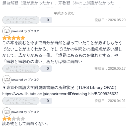
これ、就活で長くお仕事されてきている就活ワークス

超自然観（運が悪かったか）、宗教観（神のご加護がなかった
神瀬さん

か）、自己責任感（努力不足か）の中で自己責任感だけが自分を苦
続きを読む
しめている。現代の経済社会では成長を促し、礼さんされるこの価
ブクログレビューは
が出会ったころからずっとおっしゃっていて、まさしく文化人類学
投稿日
:
2026.05.20
0
値観は時に人を追いやるというのは皮肉と感じる。

いいねできません
的にも

powered by ブクログ
そうなんだと感じた次第。

また、呪術と科学も根源的な思考体系の中では同じ領域ということ
慧敏でしたね。

は前から感じていてこの話を奥さんにしてみた。細かいことは省略
この本を読むと今まで自分が当然と思っていたことが必ずしもそう
するがスピ界隈などの過激派は自分の世界で救いがあった事に満足
でないことがよくわかる。そしてほかの学問との接続点が多い感じ
いや、そもそも「社会人」という区分が世界には存在しないのだ。

するまでは良いと思うが人に推しすすめることが良くない。もっと
がして、広がりがある一冊。「境界にあるものを穢れとする」や
そして、日本では「社会人になる」という事が特別な意味を持ち、
自覚的になるべきとの意見だった。その旨を熱く語った後、最近主
「宗教と宗教心の違い」あたりは特に面白い
就活がその儀式として機能している。

観的にすごく効果あったスキンケア用品を家族の分を買い込んで推
ブクログレビューは
投稿日
:
2026.05.17
0
いいねできません
し進め出した時はどこの落語かと思った。
これは文化的背景がいかに私たちの行動や価値観を形作っているか
powered by ブクログ
を如実に示している。

▼東京外国語大学附属図書館の所蔵状況（TUFS Library OPAC）
というより、これは社会集団を構成する要因として、二つの異なる
https://www-lib.tufs.ac.jp/opac/recordID/catalog.bib/BD09926622
原理が指摘できる。それが、「資格」と「場」。

ブクログレビューは
投稿日
:
2026.04.01
0
いいねできません
集団には、「資格の共通性」によって構成されるものと、「場の共
powered by ブクログ
有」によって構成されるものがあるというわけ。

読み物として面白くない。

そして日本は「場」における社会集団が重視され海外は「資格」な