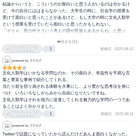
結論からいうと、こういうのが面白いと思う人がいるのは分かるけ
ど、今の自分にははまらなかった。大学生の時に、社会学の授業を
受けて面白いと思ったことがあるけど、もし大学の時に文化人類学
という授業を受けていたら面白いと思ったかもしれない。

「そりゃ、世の中そういう考えの国や民族もあるかもね」と思っ
た。まあ、よく言われることだけど、当たり前を疑うことは大事な
続きを読む
んだろうなと思う(この本では、「疑う」ではなく、「切り崩す」と
ブクログレビューは
投稿日
:
2025.08.12
1
してあるけど)。

いいねできません
powered by ブクログ
コロナ禍の日本の実情について、磯野真穂という方が「和をもって
極端となす」　と表しているのは面白いと思った。日本社会は、海
文化人類学はいかなる学問なのか、その面白さ、有益性を平易な言
外から見ると独特な文化なんだろうな。

葉と豊富な事例で紹介してくれる。

当たり前を切り崩される体験を大事にし、より豊かな思考法を身に
日本の「就活」は一種の儀礼という内容は確かに一理あるなと思っ
つけ、いろいろなしがらみから自由になりたいですね。

た。自分は新卒の就活では１００社ぐらいうけて全部落ちたぐらい
文化人類学はそれを強力に促進してくれる魅力的な学問の一つであ
失敗した人間だけど、あれは確かに一種の通過儀礼だったよなと思
ることはよく分かりました。
う。売り手市場だとまた違うのかな。

ブクログレビューは
投稿日
:
2025.08.11
1
いいねできません
ンデンブ社会における、首長に就任する際の通過儀礼は興味深かっ
powered by ブクログ
た。首長に就任するのに、歓迎ムードではなく、説教や罵倒を浴び
Twitterで話題になっていたから読んだけどあんま面白くなかった。