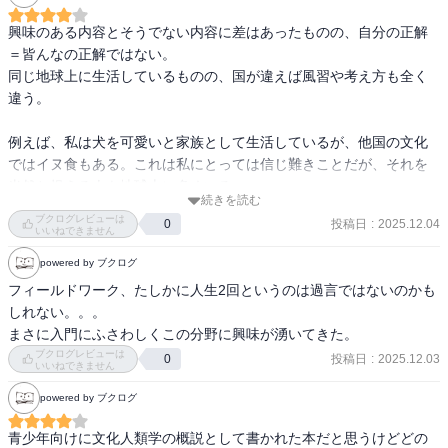
興味のある内容とそうでない内容に差はあったものの、自分の正解
＝皆んなの正解ではない。

同じ地球上に生活しているものの、国が違えば風習や考え方も全く
違う。

例えば、私は犬を可愛いと家族として生活しているが、他国の文化
ではイヌ食もある。これは私にとっては信じ難きことだが、それを
当然と捉える人も地球上に多くいる。

続きを読む
ブクログレビューは
投稿日
:
2025.12.04
0
国という大きな視点で文化の違う人類がいることは分かっていた。

いいねできません
だが、自分が関わる職場や地域のコミュニティなど対象を小さくし
powered by ブクログ
たとき違和感やズレと感じていた。

フィールドワーク、たしかに人生2回というのは過言ではないのかも
しれない。。。

育った環境や経験も違うから考えや意見も違ってくるよね、と。身
まさに入門にふさわしくこの分野に興味が湧いてきた。
近になればなるほど同じ括りで決めつけてしまっていたので、根本
ブクログレビューは
投稿日
:
2025.12.03
0
が違うんだよと頭に擦り込んでいきたいと思いました。

いいねできません
powered by ブクログ
青少年向けに文化人類学の概説として書かれた本だと思うけどどの