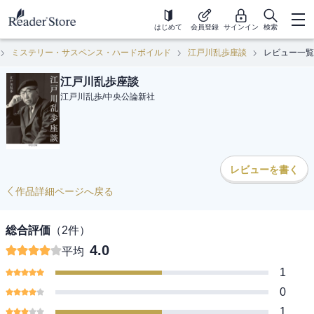
はじめて
会員登録
サインイン
検索
ミステリー・サスペンス・ハードボイルド
江戸川乱歩座談
レビュー一覧
江戸川乱歩座談
江戸川乱歩
/
中央公論新社
レビューを書く
作品詳細ページへ戻る
総合評価
（
2
件）
4.0
平均
1
0
1