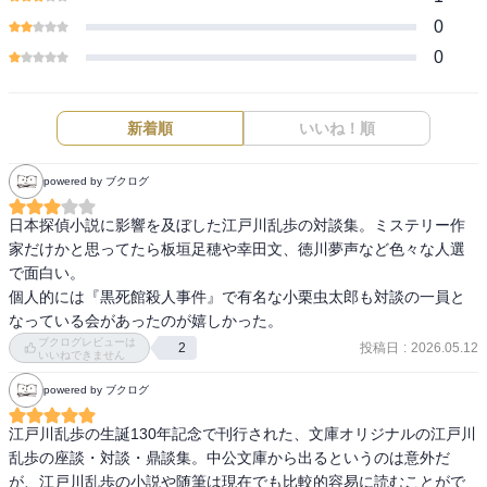
0
0
新着順
いいね！順
powered by ブクログ
日本探偵小説に影響を及ぼした江戸川乱歩の対談集。ミステリー作
家だけかと思ってたら板垣足穂や幸田文、徳川夢声など色々な人選
で面白い。

個人的には『黒死館殺人事件』で有名な小栗虫太郎も対談の一員と
なっている会があったのが嬉しかった。
ブクログレビューは
投稿日
:
2026.05.12
2
いいねできません
powered by ブクログ
江戸川乱歩の生誕130年記念で刊行された、文庫オリジナルの江戸川
乱歩の座談・対談・鼎談集。中公文庫から出るというのは意外だ
が、江戸川乱歩の小説や随筆は現在でも比較的容易に読むことがで