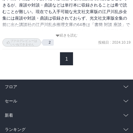
きるが、座談や対談・鼎談などは単行本に収録されることは希で読
むことが難しい。現在でも入手可能な光文社文庫版の江戸川乱歩全
集には座談や対談・鼎談は収録されておらず、光文社文庫版全集の
前に出た講談社の江戸川乱歩推理文庫の64巻は「書簡 対談 座談」で
はあるが、収録されているのは本書にも収録されている長田幹産、
続きを読む
徳川夢声との対談、佐藤春夫・城昌幸との鼎談の3編のみのうえ1989
ブクログレビューは
投稿日
:
2024.10.19
2
年刊なので新刊での入手は難しいだろう。それ以前となると言わず
いいねできません
もがな･･･

1
という訳で、江戸川乱歩の座談、対談、鼎談が全て網羅されている
訳ではないが、文庫オリジナルである程度まとまった形で書籍化さ
れたのは大変ありがたいことだ。

フロア
収録されている中では、「『新青年』歴代編集長座談会」が面白
い。博文館の雑誌「新青年」の初代編集長だった森下雨村から横溝
総合
コミック
セール
正史、延原謙、水谷準といった歴代編集長経験者に、長年、表紙を
描いてきた松野一夫らを招いての座談会で、戦後に行われたものだ
ラノベ
小説
総合
コミック
新着
が皆、キャッキャウフフと当時を楽しげに回想しているのが良い。
特に横溝正史と松野一夫のくだけた感じの語り口が良い。ちょっと
雑誌・グラビア
ビジネス・実用
ラノベ
小説
イメージと違う感じの･･･

総合
コミック
ランキング