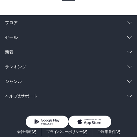
つ、何とも言い難い、他にはない聖性があるんだ、赤江作品の人物
には...とかみしめる。表題作は秀吉の残した桃山文化の遺構と、寂し
い境遇の母と息子が重ねられるものの、最初の崇徳院の話もなんだ
フロア
ったのか…とか思ったり。唐突すぎる幻覚？落ちとか完成度として
どうなのか、まあ隅に追いやられた人への優しい視線がやはりただ
総合
コミック
セール
の憐憫ではなく、非凡な美を探り出す志向混じりなのが素晴らしい
から、やはりよい小説集だろう。

ラノベ
小説
総合
コミック
新着
　「…三途の河の川岸には、衣領樹という木があってな奪衣婆はそ
の木の下に住み、木の下には懸衣翁という鬼が住んでいる。…はぎ
雑誌・グラビア
ビジネス・実用
ラノベ
小説
総合
コミック
ランキング
取った衣服は、端から樹上の懸衣翁に渡される。…」（射干玉の）

　コンビ制になってるのか、と勉強になった。

BL・TL
雑誌・グラビア
ビジネス・実用
ラノベ
小説
総合
コミック
ジャンル
016/06/21
BL・TL
雑誌・グラビア
ビジネス・実用
ラノベ
小説
コミック
男性コミック
ヘルプ&サポート
BL・TL
雑誌・グラビア
ビジネス・実用
女性コミック
コミック誌
初めての方へ
ヘルプ
BL・TL
ライトノベル
男子向けラノベ
よくあるご質問
お問い合わせ
会社情報
プライバシーポリシー
ご利用条件