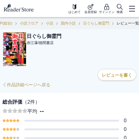
はじめて
会員登録
サインイン
検索
P(総合)
小説フロア
小説
国内小説
日ぐらし御霊門
レビュー一覧
日ぐらし御霊門
赤江瀑
/
徳間書店
レビューを書く
作品詳細ページへ戻る
総合評価
（
2
件）
--
平均
0
0
0