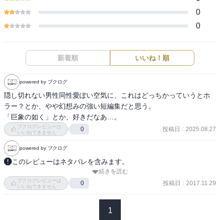
0
0
新着順
いいね！順
powered by ブクログ
隠し切れない男性同性愛ぽい空気に、これはどっちかっていうとホ
ラー？とか、やや幻想みの強い短編集だと思う。

「巨象の如く」とか、好きだなあ…。
ブクログレビューは
投稿日
:
2025.08.27
0
いいねできません
powered by ブクログ
このレビューはネタバレを含みます。
続きを読む
　老境小説集だった。若い頃は輝いてた人たちの老後が多く書かれ
ブクログレビューは
ていた。2003年発行。60代の作品か。80年代の作品と嗜好は変わら
投稿日
:
2017.11.29
0
いいねできません
ず幻想耽美の赤江節に酔わされるものの、比較するとちょっと追及
のたががゆるい、と思ってしまう。それもよい熟しの味なのかもし
1
れないが。そして、人間らしい悔いや未練、惨めさを書き込みつ