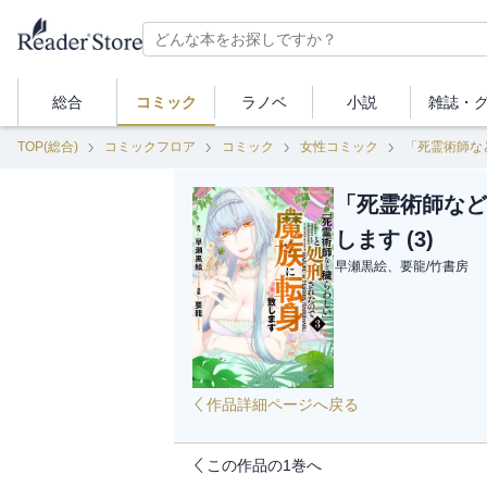
総合
コミック
ラノベ
小説
雑誌・
TOP(総合)
コミックフロア
コミック
女性コミック
「死霊術師な
「死霊術師など
します (3)
早瀬黒絵、要龍
/
竹書房
作品詳細ページへ戻る
この作品の1巻へ