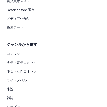
書店員オススメ
Reader Store 限定
メディア化作品
厳選テーマ
ジャンルから探す
コミック
少年・青年コミック
少女・女性コミック
ライトノベル
小説
雑誌
グラビア