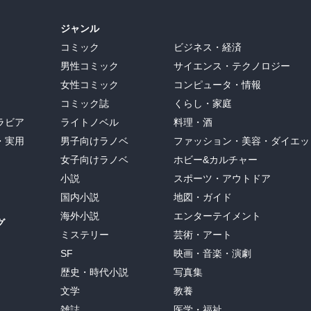
ジャンル
コミック
ビジネス・経済
男性コミック
サイエンス・テクノロジー
女性コミック
コンピュータ・情報
コミック誌
くらし・家庭
ラビア
ライトノベル
料理・酒
・実用
男子向けラノベ
ファッション・美容・ダイエッ
女子向けラノベ
ホビー&カルチャー
小説
スポーツ・アウトドア
国内小説
地図・ガイド
海外小説
エンターテイメント
グ
ミステリー
芸術・アート
SF
映画・音楽・演劇
歴史・時代小説
写真集
文学
教養
雑誌
医学・福祉