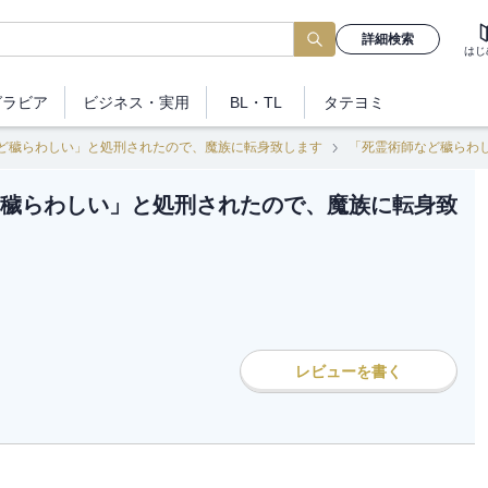
詳細検索
はじ
グラビア
ビジネス
・実用
BL・TL
タテヨミ
ど穢らわしい」と処刑されたので、魔族に転身致します
「死霊術師など穢らわし
穢らわしい」と処刑されたので、魔族に転身致
レビューを書く