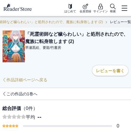
はじめて
会員登録
サインイン
検索
術師など穢らわしい」と処刑されたので、魔族に転身致します (2)
レビュー一覧
「死霊術師など穢らわしい」と処刑されたので、
魔族に転身致します (2)
早瀬黒絵、要龍
/
竹書房
レビューを書く
作品詳細ページへ戻る
この作品の1巻へ
総合評価
（
0
件）
--
平均
0