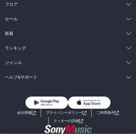
フロア
総合
コミック
セール
ラノベ
小説
総合
コミック
新着
雑誌・グラビア
ビジネス・実用
ラノベ
小説
総合
コミック
ランキング
BL・TL
雑誌・グラビア
ビジネス・実用
ラノベ
小説
総合
コミック
ジャンル
BL・TL
雑誌・グラビア
ビジネス・実用
ラノベ
小説
コミック
男性コミック
ヘルプ&サポート
BL・TL
雑誌・グラビア
ビジネス・実用
女性コミック
コミック誌
初めての方へ
ヘルプ
BL・TL
ライトノベル
男子向けラノベ
よくあるご質問
お問い合わせ
会社情報
プライバシーポリシー
ご利用条件
女子向けラノベ
小説
利用規約
クッキーの詳細
国内小説
海外小説