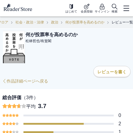
はじめて
会員登録
サインイン
検索
フロア
社会・政治・法律
政治
何が投票率を高めるのか
レビュー一覧
何が投票率を高めるのか
松林哲也
/
有斐閣
レビューを書く
作品詳細ページへ戻る
総合評価
（
3
件）
3.7
平均
0
2
1