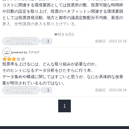
コストに関連する環境要因としては投票所の数、投票可能な時間枠
や日数の設定を取り上げ、投票のベネフィットン関連する環境要因
としては投票啓発活動、地方と都市の議員定数配分不均衡、新党の
参入、女性議員の参入を取り上げている。

実証分析に手法や結果に納得性があり、低投票率の改善に向けた政
続きを読む
策的含意にも富んだ良書。特に、選挙当日投票所数の減少の負の影
ブクログレビューは
投稿日
:
2023.10.18
1
響は期日前投票所数の増加の正の影響を上回るということ、議員定
いいねできません
数不均衡が投票率と関係しているということなどは目から鱗だっ
powered by ブクログ
た。

また、本筋の議論と分けて、実証分析の手法等はコラムにまとめる
投票率を上げるには、どんな取り組みが必要なのか。

などの工夫がされており、非常にわかりやすく、読みやすかった。
そのヒントになるデータ分析をひたすらに行う本。

データ集めや構成に関してはすごいと思うが、なにか具体的な改善
案が明示されているものではない。
ブクログレビューは
投稿日
:
2023.09.28
1
いいねできません
1