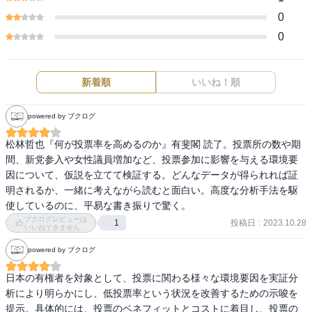
0
0
新着順
いいね！順
powered by ブクログ
松林哲也『何が投票率を高めるのか』有斐閣 読了。投票所の数や期
間、新党参入や女性議員増加など、投票参加に影響を与える環境要
因について、仮説を立てて検証する。どんなデータが得られれば証
明されるか、一緒に考えながら読むと面白い。高度な分析手法を駆
使しているのに、平易な書き振りで驚く。
ブクログレビューは
投稿日
:
2023.10.28
1
いいねできません
powered by ブクログ
日本の有権者を対象として、投票に関わる様々な環境要因を実証分
析により明らかにし、低投票率という状況を改善するための示唆を
提示。具体的には、投票のベネフィットとコストに着目し、投票の