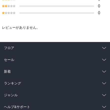
0
0
レビューがありません。
フロア
総合
コミック
セール
ラノベ
小説
総合
コミック
新着
雑誌・グラビア
ビジネス・実用
ラノベ
小説
総合
コミック
ランキング
BL・TL
雑誌・グラビア
ビジネス・実用
ラノベ
小説
総合
コミック
ジャンル
BL・TL
雑誌・グラビア
ビジネス・実用
ラノベ
小説
コミック
男性コミック
ヘルプ&サポート