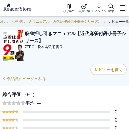
はじめて
会員登録
サインイン
検索
の他
麻雀押し引きマニュアル【近代麻雀付録小冊子シリーズ】
レビュー一覧
麻雀押し引きマニュアル【近代麻雀付録小冊子シ
リーズ】
ZERO、松本吉弘
/
竹書房
レビューを書く
作品詳細ページへ戻る
総合評価
（
0
件）
--
平均
0
0
0