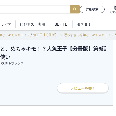
詳細検索
はじ
グラビア
ビジネス
・実用
BL・TL
タテヨミ
嬢と、めちゃキモ！？人魚王子【分冊版】
悪役すぎる令嬢と、めちゃキモ！？
と、めちゃキモ！？人魚王子【分冊版】第6話
使い
り
/
ステキブックス
レビューを書く