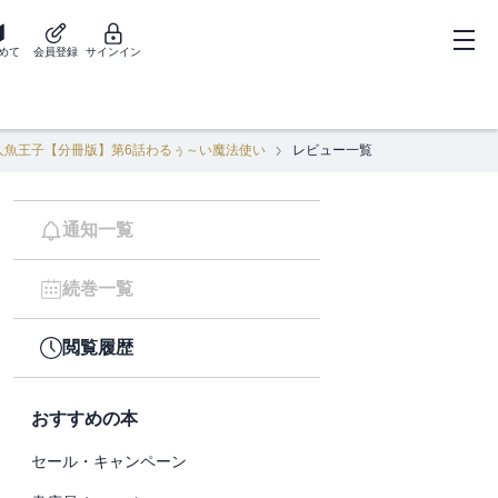
めて
会員登録
サインイン
人魚王子【分冊版】第6話わるぅ～い魔法使い
レビュー一覧
通知一覧
続巻一覧
閲覧履歴
おすすめの本
セール・キャンペーン