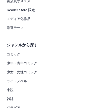
書店員オススメ
Reader Store 限定
メディア化作品
厳選テーマ
ジャンルから探す
コミック
少年・青年コミック
少女・女性コミック
ライトノベル
小説
雑誌
グラビア