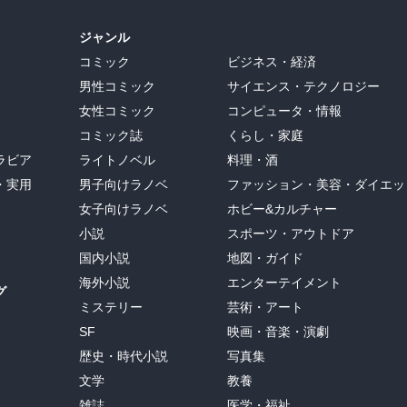
ジャンル
コミック
ビジネス・経済
男性コミック
サイエンス・テクノロジー
女性コミック
コンピュータ・情報
コミック誌
くらし・家庭
ラビア
ライトノベル
料理・酒
・実用
男子向けラノベ
ファッション・美容・ダイエッ
女子向けラノベ
ホビー&カルチャー
小説
スポーツ・アウトドア
国内小説
地図・ガイド
海外小説
エンターテイメント
グ
ミステリー
芸術・アート
SF
映画・音楽・演劇
歴史・時代小説
写真集
文学
教養
雑誌
医学・福祉