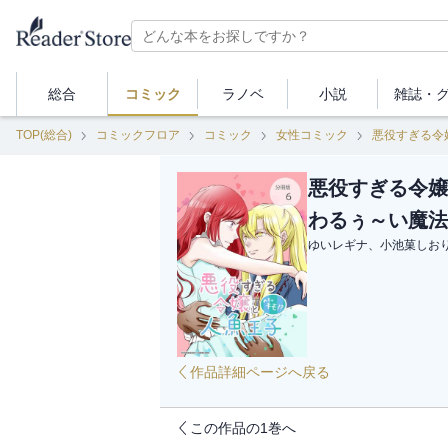
総合
コミック
ラノベ
小説
雑誌・
TOP(総合)
コミックフロア
コミック
女性コミック
悪役すぎる令
悪役すぎる令嬢
わるぅ～い魔法
ゆいレギナ、小池菓しお
作品詳細ページへ戻る
この作品の1巻へ