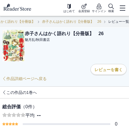
はじめて
会員登録
サインイン
検索
はかく語れり【分冊版】
赤子さんはかく語れり【分冊版】 26
レビュー一覧
赤子さんはかく語れり【分冊版】 26
魅月乱
/
秋田書店
レビューを書く
作品詳細ページへ戻る
この作品の1巻へ
総合評価
（
0
件）
--
平均
0