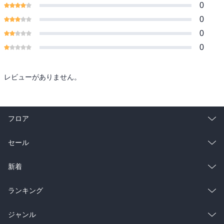
0
0
0
0
レビューがありません。
フロア
総合
コミック
セール
ラノベ
小説
総合
コミック
新着
雑誌・グラビア
ビジネス・実用
ラノベ
小説
総合
コミック
ランキング
BL・TL
雑誌・グラビア
ビジネス・実用
ラノベ
小説
総合
コミック
ジャンル