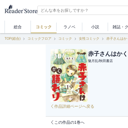
総合
コミック
ラノベ
小説
雑誌・
TOP(総合)
コミックフロア
コミック
女性コミック
赤子さんはか
赤子さんはかく
魅月乱
/
秋田書店
作品詳細ページへ戻る
この作品の1巻へ