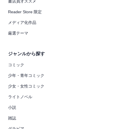
書店員オススメ
Reader Store 限定
メディア化作品
厳選テーマ
ジャンルから探す
コミック
少年・青年コミック
少女・女性コミック
ライトノベル
小説
雑誌
グラビア