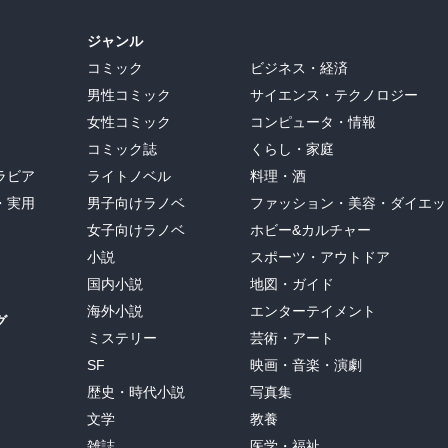
ジャンル
コミック
ビジネス・経済
男性コミック
サイエンス・テクノロジー
女性コミック
コンピュータ・情報
コミック誌
くらし・家庭
ラビア
ライトノベル
料理・酒
・実用
男子向けラノベ
ファッション・美容・ダイエッ
女子向けラノベ
ホビー&カルチャー
小説
スポーツ・アウトドア
国内小説
地図・ガイド
海外小説
エンターテイメント
グ
ミステリー
芸術・アート
SF
映画・音楽・演劇
歴史・時代小説
写真集
文学
教養
雑誌
医学・福祉