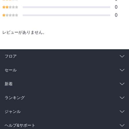
0
0
レビューがありません。
フロア
総合
コミック
セール
ラノベ
小説
総合
コミック
新着
雑誌・グラビア
ビジネス・実用
ラノベ
小説
総合
コミック
ランキング
BL・TL
雑誌・グラビア
ビジネス・実用
ラノベ
小説
総合
コミック
ジャンル
BL・TL
雑誌・グラビア
ビジネス・実用
ラノベ
小説
コミック
男性コミック
ヘルプ&サポート