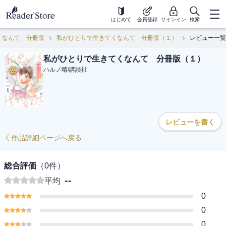
はじめて
会員登録
サインイン
検索
くなんて 分冊版
私がひとりで生きてくなんて 分冊版（１）
レビュー一覧
私がひとりで生きてくなんて 分冊版（１）
ハルノ晴
/
講談社
レビューを書く
作品詳細ページへ戻る
総合評価
（
0
件）
--
平均
0
0
0