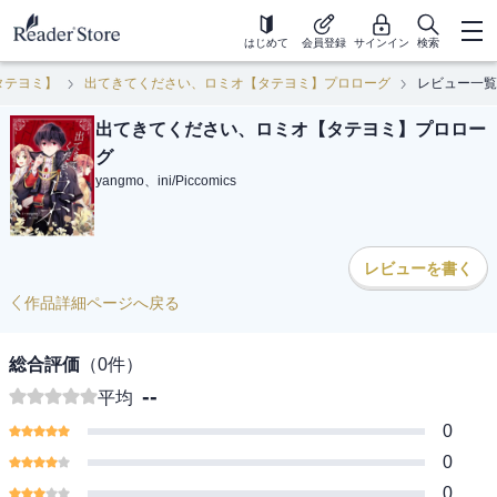
はじめて
会員登録
サインイン
検索
タテヨミ】
出てきてください、ロミオ【タテヨミ】プロローグ
レビュー一覧
出てきてください、ロミオ【タテヨミ】プロロー
グ
yangmo、ini
/
Piccomics
レビューを書く
作品詳細ページへ戻る
総合評価
（
0
件）
--
平均
0
0
0