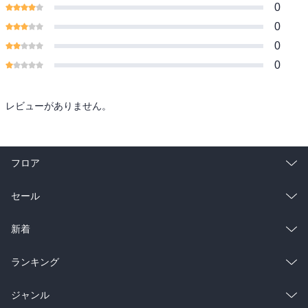
0
0
0
0
レビューがありません。
フロア
総合
コミック
セール
ラノベ
小説
総合
コミック
新着
雑誌・グラビア
ビジネス・実用
ラノベ
小説
総合
コミック
ランキング
BL・TL
雑誌・グラビア
ビジネス・実用
ラノベ
小説
総合
コミック
ジャンル