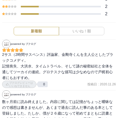
2
2
新着順
いいね！順
powered by ブクログ
2サス（2時間サスペンス）評論家、金剛寺くんを主人公としたブラ
ックコメディ。

記憶喪失、大洪水、タイムトラベル、そして謎の秘密結社と全体を
通してツーカイの連続。グロテスクな描写は少なめなので戸梶初心
者にもおすすめ。
ブクログレビューは
投稿日
:
2020.11.26
0
いいねできません
powered by ブクログ
数ヶ月前に読み終えました。内容に関しては記憶がちょっと曖昧な
ので感想は書きませんが、あくまで過去に読んだ事のある本として
登録しました。たしか、僕が２６歳になって初めてまともに読書と