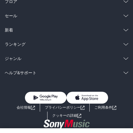
フロア
総合
コミック
セール
ラノベ
小説
総合
コミック
新着
雑誌・グラビア
ビジネス・実用
ラノベ
小説
総合
コミック
ランキング
BL・TL
雑誌・グラビア
ビジネス・実用
ラノベ
小説
総合
コミック
ジャンル
BL・TL
雑誌・グラビア
ビジネス・実用
ラノベ
小説
コミック
男性コミック
ヘルプ&サポート
BL・TL
雑誌・グラビア
ビジネス・実用
女性コミック
コミック誌
初めての方へ
ヘルプ
BL・TL
ライトノベル
男子向けラノベ
よくあるご質問
お問い合わせ
会社情報
プライバシーポリシー
ご利用条件
女子向けラノベ
小説
利用規約
クッキーの詳細
国内小説
海外小説