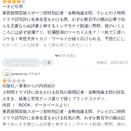
ーオビ引用

東西新聞芸能スポーツ部特別記者・金剛地巌太郎。テレビの２時間
ドラマ試写評に全身全霊をかける男。わずか数百字の囲み記事で自
らを文豪ならぬ評豪と称するトンデモナイ勘違い野郎。彼のいくと
ころには必ず波瀾アリ。狂瀾怒濤のツーカイ人生？！一粒で三度ハ
ジケる！奇想天外トカジ・ワールドが繰り広げられる。予想だにし
なかったこんな結末、もう誰も信じられないっ！

続きを読む
　こんな勘違い人間本当にいるよねっとニヤニヤしながら読みまし
ブクログレビューは
投稿日
:
2010.06.27
0
た。著者曰く「バリキチ」と表現。こういうカテゴリーに位置づけ
いいねできません
るとそんあ不快な人間も許せてしまうかも。

powered by ブクログ
　突然、少年冒険ものになるあたりは意味不明・・・

　金剛地氏を師匠とあがめる青年が家にころがり込んでからのくだ
出版社／著者からの内容紹介

りが大変ツボでした(●´艸｀)
２時間ドラマ評に命をかける狂気の新聞記者・金剛地厳太郎の狂乱
人生を、猛毒と苦笑テンコ盛りで描くブラックコメディ。 

内容（「BOOK」データベースより）

東西新聞芸能スポーツ部特別記者・金剛地厳太郎。テレビの二時間
ドラマ試写評に全身全霊をかける狂気の男。わずか数百字の囲み記
事で自らを文豪ならぬ評豪と称するトンデモナイ勘違い野郎。彼の
行くところ必ず波瀾アリ。狂瀾怒涛のツーカイ人生。