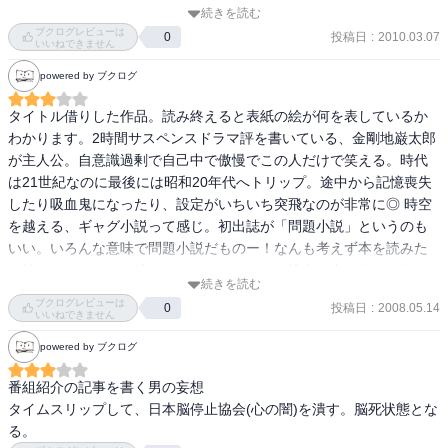
続きを読む
ブクログレビューは
投稿日
:
2010.03.07
0
いいねできません
powered by ブクログ
タイトル借りした作品。読み終えると表紙の絵が何を表しているか
わかります。2時間サスペンスドラマ評を書いている、金剛地巌太郎
が主人公。自意識過剰で自己中で傲慢でこの人だけで笑える。時代
は21世紀なのに最後には昭和20年代へトリップ。途中から記憶喪失
したり吸血鬼になったり、設定がいちいち突飛なのが非常に◎ 時空
を越える、ギャグ小説って感じ。初出誌が「問題小説」というのも
いい。いろんな意味で問題小説だものー！なんも考えず本を読みた
い時にはオススメ。確かにツーカイ！です。途中　中だるみするけ
続きを読む
ど、右目つぶってあげましょう。

ブクログレビューは
投稿日
:
2008.05.14
0
いいねできません
powered by ブクログ
番組紹介の記事を書く男の妄想

タイムスリップして、日本脳停止協会(心の闇)を潰す。脳死状態とな
る。