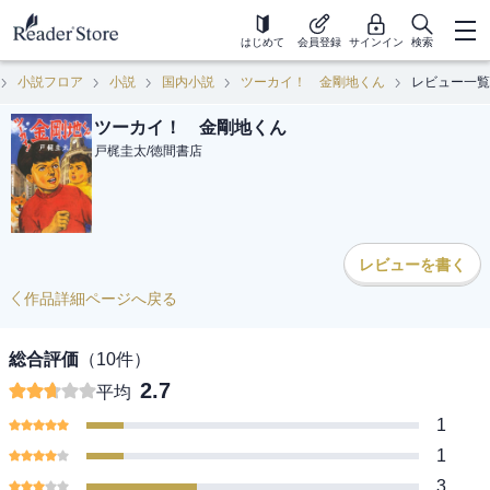
はじめて
会員登録
サインイン
検索
小説フロア
小説
国内小説
ツーカイ！ 金剛地くん
レビュー一覧
ツーカイ！ 金剛地くん
戸梶圭太
/
徳間書店
レビューを書く
作品詳細ページへ戻る
総合評価
（
10
件）
2.7
平均
1
1
3