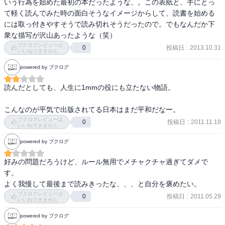
いう行為を始めた最初の本だったような、。この表紙と、手にとっ
て軽く読んでみた時の面白そうなイメージからして、読書を始める
には取っ付きやすそうで読み切れそうだったので。でもなんだか下
衆な描写が沢山あったような（笑）
ブクログレビューは
投稿日
:
2013.10.31
0
いいねできません
powered by ブクログ
読んだとしても、人生に1mmの役にも立たない物語。

こんなのが平気で出版されてる日本はまだ平和だなー。
ブクログレビューは
投稿日
:
2011.11.18
0
いいねできません
powered by ブクログ
好みの問題だろうけど、ルール無用でメチャクチャ過ぎてダメで
す。

よく我慢して最後まで読みきったな、、、と自分を褒めたい。
ブクログレビューは
投稿日
:
2011.05.29
0
いいねできません
powered by ブクログ