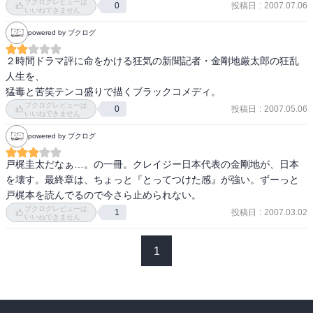
ブクログレビューは
投稿日
:
2007.07.06
0
いいねできません
powered by ブクログ
２時間ドラマ評に命をかける狂気の新聞記者・金剛地厳太郎の狂乱
人生を、 

猛毒と苦笑テンコ盛りで描くブラックコメディ。
ブクログレビューは
投稿日
:
2007.05.06
0
いいねできません
powered by ブクログ
戸梶圭太だなぁ…。の一冊。クレイジー日本代表の金剛地が、日本
を壊す。最終章は、ちょっと『とってつけた感』が強い。ずーっと
戸梶本を読んでるので今さら止められない。
ブクログレビューは
投稿日
:
2007.03.02
1
いいねできません
1