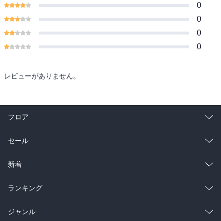
0
0
0
0
レビューがありません。
フロア
総合
コミック
セール
ラノベ
小説
総合
コミック
新着
雑誌・グラビア
ビジネス・実用
ラノベ
小説
総合
コミック
ランキング
BL・TL
雑誌・グラビア
ビジネス・実用
ラノベ
小説
総合
コミック
ジャンル