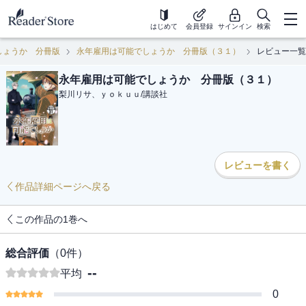
はじめて
会員登録
サインイン
検索
しょうか 分冊版
永年雇用は可能でしょうか 分冊版（３１）
レビュー一覧
永年雇用は可能でしょうか 分冊版（３１）
梨川リサ、ｙｏｋｕｕ
/
講談社
レビューを書く
作品詳細ページへ戻る
この作品の1巻へ
総合評価
（
0
件）
--
平均
0