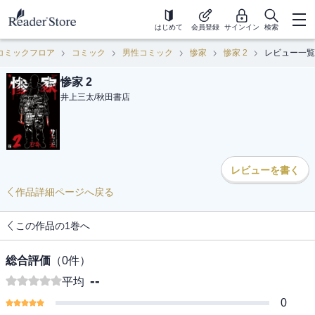
はじめて
会員登録
サインイン
検索
コミックフロア
コミック
男性コミック
惨家
惨家 2
レビュー一覧
惨家 2
井上三太
/
秋田書店
レビューを書く
作品詳細ページへ戻る
この作品の1巻へ
総合評価
（
0
件）
--
平均
0