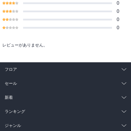
0
0
0
0
レビューがありません。
フロア
総合
コミック
セール
ラノベ
小説
総合
コミック
新着
雑誌・グラビア
ビジネス・実用
ラノベ
小説
総合
コミック
ランキング
BL・TL
雑誌・グラビア
ビジネス・実用
ラノベ
小説
総合
コミック
ジャンル