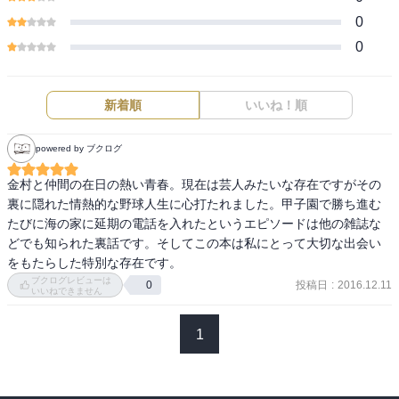
0
0
新着順
いいね！順
powered by ブクログ
金村と仲間の在日の熱い青春。現在は芸人みたいな存在ですがその
裏に隠れた情熱的な野球人生に心打たれました。甲子園で勝ち進む
たびに海の家に延期の電話を入れたというエピソードは他の雑誌な
どでも知られた裏話です。そしてこの本は私にとって大切な出会い
をもたらした特別な存在です。
ブクログレビューは
投稿日
:
2016.12.11
0
いいねできません
1