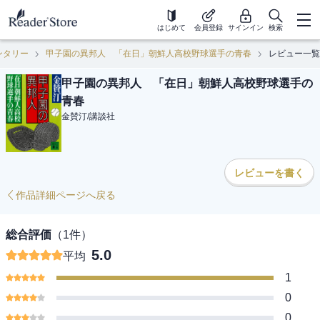
はじめて
会員登録
サインイン
検索
ンタリー
甲子園の異邦人 「在日」朝鮮人高校野球選手の青春
レビュー一覧
甲子園の異邦人 「在日」朝鮮人高校野球選手の
青春
金賛汀
/
講談社
レビューを書く
作品詳細ページへ戻る
総合評価
（
1
件）
5.0
平均
1
0
0