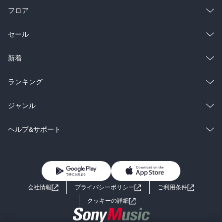
フロア
総合
コミック
セール
ラノベ
小説
総合
コミック
新着
雑誌・グラビア
ビジネス・実用
ラノベ
小説
総合
コミック
ランキング
BL・TL
雑誌・グラビア
ビジネス・実用
ラノベ
小説
総合
コミック
ジャンル
BL・TL
雑誌・グラビア
ビジネス・実用
ラノベ
小説
コミック
男性コミック
ヘルプ&サポート
BL・TL
雑誌・グラビア
ビジネス・実用
女性コミック
コミック誌
初めての方へ
ヘルプ
BL・TL
ライトノベル
男子向けラノベ
よくあるご質問
お問い合わせ
会社情報
プライバシーポリシー
ご利用条件
女子向けラノベ
小説
利用規約
クッキーの詳細
国内小説
海外小説