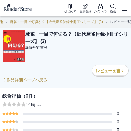
はじめて
会員登録
サインイン
検索
他
麻雀・一目で何切る？【近代麻雀付録小冊子シリーズ】 (3)
レビュー一覧
麻雀・一目で何切る？【近代麻雀付録小冊子シリ
ーズ】 (3)
堀慎吾
/
竹書房
レビューを書く
作品詳細ページへ戻る
総合評価
（
0
件）
--
平均
0
0
0