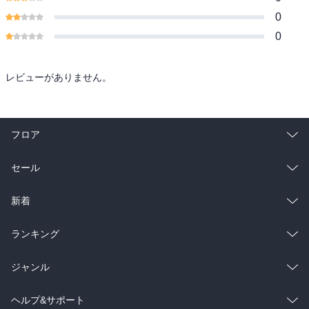
0
0
レビューがありません。
フロア
総合
コミック
セール
ラノベ
小説
総合
コミック
新着
雑誌・グラビア
ビジネス・実用
ラノベ
小説
総合
コミック
ランキング
BL・TL
雑誌・グラビア
ビジネス・実用
ラノベ
小説
総合
コミック
ジャンル
BL・TL
雑誌・グラビア
ビジネス・実用
ラノベ
小説
コミック
男性コミック
ヘルプ&サポート