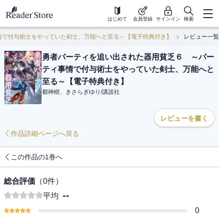
はじめて
会員登録
サインイン
検索
情で付与術士をやっていた剣士、万能へと至る～【電子特典付き】
レビュー一覧
勇者パーティを追い出された器用貧乏６ ～パー
ティ事情で付与術士をやっていた剣士、万能へと
至る～【電子特典付き】
都神樹、きさらぎゆり
/
講談社
レビューを書く
作品詳細ページへ戻る
この作品の1巻へ
総合評価
（
0
件）
--
平均
0