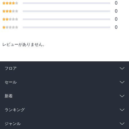
0
0
0
0
レビューがありません。
フロア
総合
コミック
セール
ラノベ
小説
総合
コミック
新着
雑誌・グラビア
ビジネス・実用
ラノベ
小説
総合
コミック
ランキング
BL・TL
雑誌・グラビア
ビジネス・実用
ラノベ
小説
総合
コミック
ジャンル