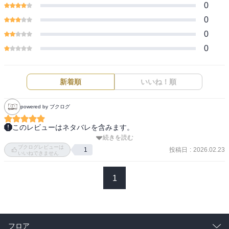
0
0
0
0
新着順
いいね！順
powered by ブクログ
このレビューはネタバレを含みます。
続きを読む
わぁぁぁぁ本当に本当に帰ってきた...!!!(´；ω；｀)

ブクログレビューは
投稿日
:
2026.02.23
1
いいねできません
目の前で壮絶な死を遂げて国葬までして首と胴も離れてたのにそれ
がどうしてどうなって戻ってこれた???本当に悪魔を倒して地獄か
1
ら???ってレベルで半信半疑でしたし、色々と内容が凄かったのです
が!!

何はともあれ帰ってきてくれて良かったです(•ᵕᴗᵕ•)

アルベルにとっても王配候補3人にとっても国にとっても絶対的な存
フロア
在感を誇る圧倒的強者である魔王殿下ことお父様、怖がられていて