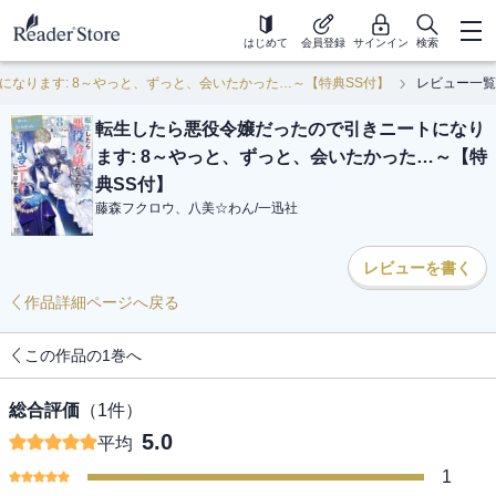
はじめて
会員登録
サインイン
検索
なります: 8～やっと、ずっと、会いたかった…～【特典SS付】
レビュー一覧
転生したら悪役令嬢だったので引きニートになり
ます: 8～やっと、ずっと、会いたかった…～【特
典SS付】
藤森フクロウ、八美☆わん
/
一迅社
レビューを書く
作品詳細ページへ戻る
この作品の1巻へ
総合評価
（
1
件）
5.0
平均
1