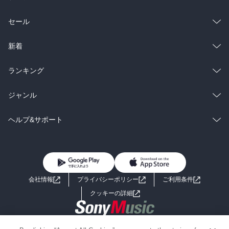
もちゃんと慕われてることも感じてほっこりしました。

総合
コミック
セール
アルベルのこと考えすぎてこういう結末に......というかここまで国を
巻き込むほどの大事で完璧に守り抜いたの凄かったなぁと思いま
す。

ラノベ
小説
総合
コミック
新着
心臓に悪いのでアルベルの為にも程々にして欲しいんですけど、こ
れでアルベルの周囲を取り巻く環境の平和を阻害するものが一掃さ
雑誌・グラビア
ビジネス・実用
ラノベ
小説
総合
コミック
ランキング
れたのは間違いなくて複雑ですね(ノ∀`*)ﾀﾊｰ

BL・TL
雑誌・グラビア
ビジネス・実用
ラノベ
小説
総合
コミック
ジャンル
3人はこれからまた死と隣り合わせな過酷な婿いびりが待ってそうで
すがアルベルの隣に立つためにも頑張って欲しいです!
BL・TL
雑誌・グラビア
ビジネス・実用
ラノベ
小説
コミック
男性コミック
ヘルプ&サポート
BL・TL
雑誌・グラビア
ビジネス・実用
女性コミック
コミック誌
初めての方へ
ヘルプ
BL・TL
ライトノベル
男子向けラノベ
よくあるご質問
お問い合わせ
会社情報
プライバシーポリシー
ご利用条件
女子向けラノベ
小説
利用規約
クッキーの詳細
国内小説
海外小説
Copyright 2017 - 2026 Sony Music Entertainment(Japan) Inc.