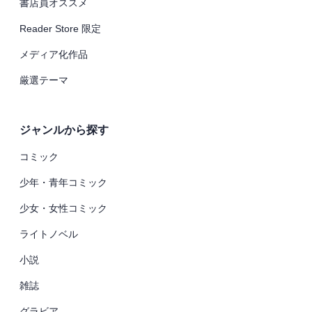
書店員オススメ
Reader Store 限定
メディア化作品
厳選テーマ
ジャンルから探す
コミック
少年・青年コミック
少女・女性コミック
ライトノベル
小説
雑誌
グラビア