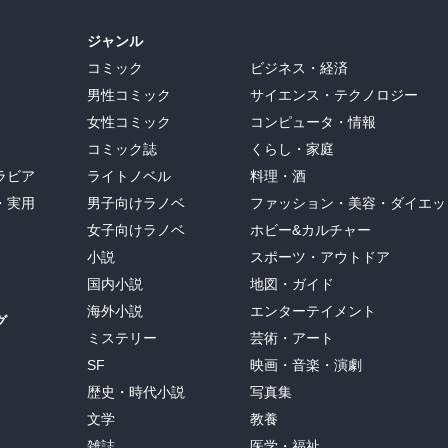
ジャンル
コミック
ビジネス・経済
男性コミック
サイエンス・テクノロジー
女性コミック
コンピュータ・情報
コミック誌
くらし・家庭
ラビア
ライトノベル
料理・酒
・実用
男子向けラノベ
ファッション・美容・ダイエッ
女子向けラノベ
ホビー&カルチャー
小説
スポーツ・アウトドア
国内小説
地図・ガイド
海外小説
エンターテイメント
グ
ミステリー
芸術・アート
SF
映画・音楽・演劇
歴史・時代小説
写真集
文学
教養
雑誌
医学・福祉