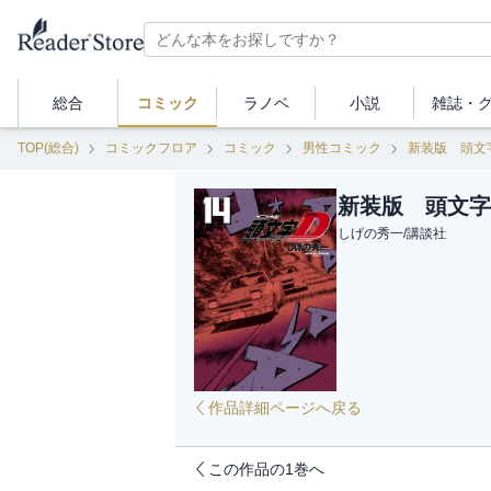
総合
コミック
ラノベ
小説
雑誌・
TOP(総合)
コミックフロア
コミック
男性コミック
新装版 頭文
新装版 頭文字
しげの秀一
/
講談社
作品詳細ページへ戻る
この作品の1巻へ