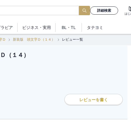
詳細検索
はじ
グラビア
ビジネス
・実用
BL・TL
タテヨミ
字Ｄ
新装版 頭文字Ｄ（１４）
レビュー一覧
Ｄ（１４）
レビューを書く