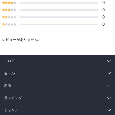
0
0
0
0
レビューがありません。
フロア
総合
コミック
セール
ラノベ
小説
総合
コミック
新着
雑誌・グラビア
ビジネス・実用
ラノベ
小説
総合
コミック
ランキング
BL・TL
雑誌・グラビア
ビジネス・実用
ラノベ
小説
総合
コミック
ジャンル