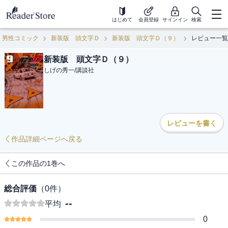
はじめて
会員登録
サインイン
検索
男性コミック
新装版 頭文字Ｄ
新装版 頭文字Ｄ（９）
レビュー一覧
新装版 頭文字Ｄ（９）
しげの秀一
/
講談社
レビューを書く
作品詳細ページへ戻る
この作品の1巻へ
総合評価
（
0
件）
--
平均
0