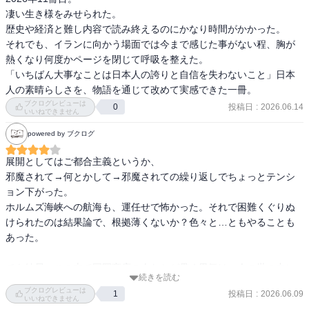
凄い生き様をみせられた。

歴史や経済と難し内容で読み終えるのにかなり時間がかかった。

それでも、イランに向かう場面では今まで感じた事がない程、胸が
熱くなり何度かページを閉じて呼吸を整えた。

「いちばん大事なことは日本人の誇りと自信を失わないこと」日本
人の素晴らしさを、物語を通じて改めて実感できた一冊。
ブクログレビューは
投稿日
:
2026.06.14
0
いいねできません
powered by ブクログ
展開としてはご都合主義というか、

邪魔されて→何とかして→邪魔されての繰り返しでちょっとテンシ
ョン下がった。

ホルムズ海峡への航海も、運任せで怖かった。それで困難くぐりぬ
けられたのは結果論で、根拠薄くないか？色々と…ともやることも
あった。

でも結局、この本で国岡商店の人たちが貫く男気は、今の世の中に
続きを読む
なくて、それを持つ人がもっと増え、国や企業の上の方、一般人の
ブクログレビューは
投稿日
:
2026.06.09
1
中でも声を上げられるといいけど、そんなことはなくてどんどん苦
いいねできません