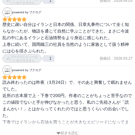
投稿日
:
2026.04.03
1
組織・社員を家族として扱い、自分の信念を貫く。僕の今後の人生
いいねできません
を生きる上で、絶対的な影響を受けた。

powered by ブクログ
僕は生きる上で仕事を選択する際、「何をしたいか」ではなく「誰
としたいか」を重要視する。人は一人では生きていけない。休暇後
歴史に疎い自分はイランと日本の関係、日章丸事件について全く知
に読了したのは本作が一作目で、正直内容があいまいな部分が多
らなかったが、物語を通じて自然に学ぶことができた。まさに今波
い。ため必ず2〜3周読みます。
乱の中にあるイランと石油情勢をより身近に感じられた。

上巻に続いて、国岡鐵三の社員を当然のように家族として扱う精神
には心を揺さぶられた。
ブクログレビューは
投稿日
:
2026.03.27
1
いいねできません
powered by ブクログ
読み終わったのは昨夜（3月24日）で、そのあと興奮して眠れません
でした。

近所の古本屋で上・下巻で200円。作者のことがちょっと苦手なので
この値段でないと手が伸びなかったと思う。私のご先祖さんが「読
まんかい！」とはからってくれたのではと思うくらいの出会いでし
た。

下巻ではイランから石油を買うことが大きなエピソードになってま
したが、その頃はイギリスに睨まれ、その後はアメリカに蹂躙され
続きを読む