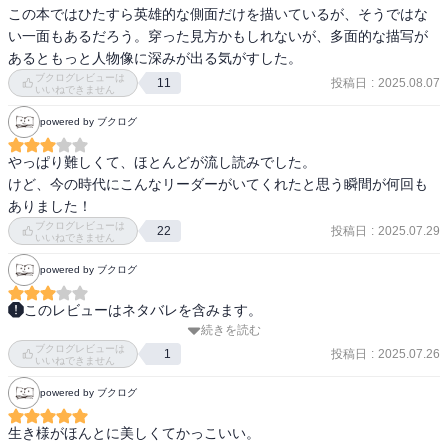
この本ではひたすら英雄的な側面だけを描いているが、そうではな
い一面もあるだろう。穿った見方かもしれないが、多面的な描写が
あるともっと人物像に深みが出る気がすした。
ブクログレビューは
投稿日
:
2025.08.07
11
いいねできません
powered by ブクログ
やっぱり難しくて、ほとんどが流し読みでした。

けど、今の時代にこんなリーダーがいてくれたと思う瞬間が何回も
ブクログレビューは
投稿日
:
2025.07.29
22
いいねできません
powered by ブクログ
このレビューはネタバレを含みます。
続きを読む
海賊とよばれた男 下(百田尚樹 (著))読了。

ブクログレビューは
以下ネタバレ含みます。

投稿日
:
2025.07.26
1
いいねできません
powered by ブクログ
本屋大賞受賞作ということで期待をして読みました。

戦前の鐡造は裸一貫で事業を始めてそれが見事大きく成長します
生き様がほんとに美しくてかっこいい。

が、戦争で海外の支店をすべて失います。
