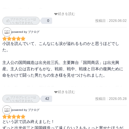
石油の一滴は血の一滴
続きを読む
ブクログレビューは
投稿日
:
2026.06.02
0
いいねできません
powered by ブクログ
小説を読んでいて、こんなにも涙が溢れるものかと思うほどでし
た。

主人公の国岡鐵造は出光佐三氏、主要舞台「国岡商店」は出光興
産。主人公は言わずもがな、戦前、戦中、戦後と日本の復興ために
命をかけて闘った男たちの生き様を見せつけられました。

本当に私は、日本の石油業界について無知でした。本書でその歴史
続きを読む
が良く分かりました。“太平洋戦争は石油のための戦争であり、石油
ブクログレビューは
投稿日
:
2026.05.28
42
のために敗れた”という表現、言い得ているなと思います。日本の復
いいねできません
興を支えたのも石油であること、合点がいきました。

powered by ブクログ
国岡商店は、鐵造が一代で築き上げた石油販売会社。自社の利益追
という訳で読み終えました！

求のみならず、日本の石油業界の将来を考える視点、社員を第一に
ずっと出光佐三と国岡鐡造って遠くない？もちょっと寄せたほうが