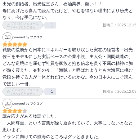
出光の創始者、出光佐三さん、石油業界。熱い！！

母にあげたら喜んで読んでたけど、やむを得ない理由により紛失と
なり、今は手元にない。
ブクログレビューは
投稿日
:
2025.12.15
1
いいねできません
powered by ブクログ
戦後の荒廃から日本にエネルギーを取り戻した実在の経営者・出光
佐三をモデルにした実話ベースの企業小説。主人公・国岡鐡造の、
どんな逆境にも屈せず社員を家族と抱き信念を貫く不屈の精神に胸
が熱く震えた。令和の今、「海賊」と呼ばれようとも大海原に挑む
覚悟を持てる人が一体どれだけいるのかな。今の日本人にこそ読ん
でほしい一冊。
ブクログレビューは
投稿日
:
2025.12.09
1
いいねできません
powered by ブクログ
読み応えがある物語でした。

「人間尊重」という言葉が繰り返されていて、大事にしないとなと
思います。

イランに向けての航海のところはグッときました。