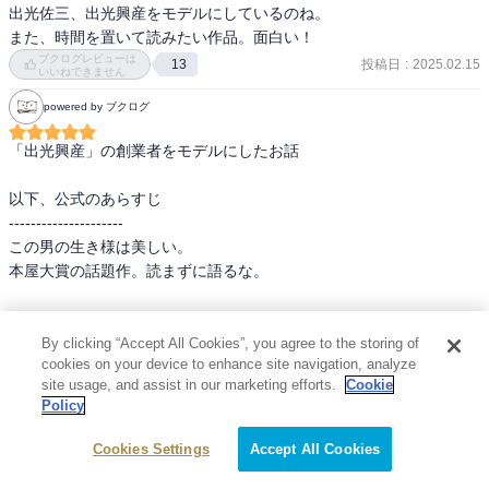
出光佐三、出光興産をモデルにしているのね。

また、時間を置いて読みたい作品。面白い！
ブクログレビューは
投稿日
:
2025.02.15
13
いいねできません
powered by ブクログ
「出光興産」の創業者をモデルにしたお話

以下、公式のあらすじ

---------------------

この男の生き様は美しい。

本屋大賞の話題作。読まずに語るな。

愛する家族、社員、そしてこの国の未来のために。

続きを読む
この奇跡のような英雄たちは、実在した。

By clicking “Accept All Cookies”, you agree to the storing of
ブクログレビューは
投稿日
:
2025.02.14
4
cookies on your device to enhance site navigation, analyze
いいねできません
site usage, and assist in our marketing efforts.
Cookie
敵は七人の魔女、待ち構えるのは英国海軍。ホルムズ海峡を突破せ
powered by ブクログ
Policy
よ! 戦後、国際石油カルテル「セブン・シスターズ」に蹂躙される日
本。内外の敵に包囲され窮地に陥った鐡造は乾坤一擲の勝負に出
男の生き様や信念がハッキリと書かれている

Cookies Settings
Accept All Cookies
る。それは大英帝国に経済封鎖されたイランにタンカーを派遣する
一言で言うと格好良い男の話し。

こと。世界が驚倒した「日章丸事件」の真実。
