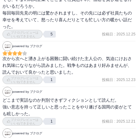
がいるだろうか。

毎回毎回先見の明には驚かされますし、その先には必ず社員たちの
幸せを考えていて、怒ったり喜んだりとても忙しい方の暖かい話だ
った。
ブクログレビューは
投稿日
:
2025.12.25
5
いいねできません
powered by ブクログ
次から次へと湧き上がる困難に闘い続けた主人公の、気迫にけおさ
れ気味になりながら読みました。戦争ものはあまり好みませんが、
読んでおいて良かったと思いました。
ブクログレビューは
投稿日
:
2025.12.23
1
いいねできません
powered by ブクログ
どこまで実話なのか判別できずフィクションとして読んだ。

強い意志を持って正しいと思ったことをやり遂げる国岡の姿がとて
も眩しかった。
ブクログレビューは
投稿日
:
2025.12.21
1
いいねできません
powered by ブクログ