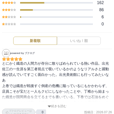
162
86
6
0
新着順
いいね！順
powered by ブクログ
とにかく鐡造の人間力が存分に散りばめられている熱い作品。出光
佐三の一生涯を第三者視点で覗いているかのようなリアルさと躍動
感が読んでいてすごく面白かった。出光美術館にも行ってみたいな
あ

上巻では鐡造が戦後すぐ倒産の危機に陥っているにもかかわらず、
店員こそが宝だと一人もクビにしなかったことや、丁稚から始まっ
た鐡造が国岡商会を立てるまでを書いている。下巻では石油をめぐ
ってさまざまな情勢の中鐡造が日本のために良くなる選択肢をとる
続きを読む
ことに奔走している姿を読むことができた。

ブクログレビューは
投稿日
:
2026.07.26
0
イランに日章丸が到着した時の歓喜ぶりやアメリカとイラン情勢な
いいねできません