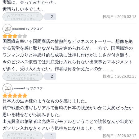
この本、もう15年以上前にイラン人の知人がお勧めしてくれた本な
実際に、会ってみたかった。

んです。読んで良かったです。

素晴らしい本でした。
ブクログレビューは
投稿日
:
2026.03.13
2
いいねできません
ところで、今読み終えて。本当に国岡さんの人生色々ありました
が、私の胸に強く残っているのがユキさんの事。真に相手のためを
powered by ブクログ
国岡鐡造率いる国岡商店の情熱的なビジネスストーリー。想像を絶
する苦労を感じ取りながら読み進められるが、一方で、国岡鐡造の
ワンマンぶりと神憑り的な成功には押し付けがましさが付き纏う。
今のビジネス慣習では到底受け入れられない出来事とマネジメント
が多く、受け入れがたい。作者は何を伝えたいのか……。
ブクログレビューは
投稿日
:
2026.02.23
2
いいねできません
powered by ブクログ
日本人の生き様のようなものを感じました。

戦中戦後の描写もリアルで当時の日本の状況がいかに大変だったか
思いを馳せながら読みました。

出光興産の創業者出光佐三がモデルということで読後なんか出光で
ガソリン入れなきゃという気持ちになりました。笑
ブクログレビューは
投稿日
:
2026.02.12
1
いいねできません