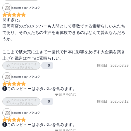
powered by ブクログ
良すぎた。

国岡商店のどのメンバーも人間として尊敬できる素晴らしい人たち
であり、その人たちの生涯を追体験できるのはなんて贅沢なんだろ
うか。

ここまで破天荒に生きて一世代で日本に影響を及ぼす大企業を築き
上げた鐵造は本当に素晴らしい。
ブクログレビューは
投稿日
:
2025.03.29
0
いいねできません
powered by ブクログ
このレビューはネタバレを含みます。
続きを読む
小学生の時にこの作品に出会って以来、何度読み返したか分からな
ブクログレビューは
い。でも、読み返す度に「こんな人間になりたいなぁ」と思わせて
投稿日
:
2025.03.12
0
いいねできません
くれる。自分が一番尊敬する国岡鐡造のポイントは「絶対に己の信
powered by ブクログ
念を貫く」こと。どんなに苦しい状況に陥っても、死に勝るほどの
苦しみに直面しようとも、自分が信じた道をただひたすらに突き進
このレビューはネタバレを含みます。
むその姿勢が本当にカッコいい。それに鐵造の信念は、どんな場面
続きを読む