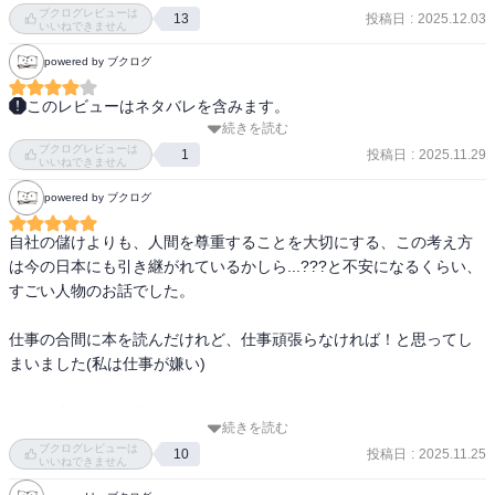
ブクログレビューは
投稿日
:
2025.12.03
13
いいねできません
powered by ブクログ
このレビューはネタバレを含みます。
続きを読む
上巻の感想でも書いたが、私は歴史や時代物があまり得意ではな
ブクログレビューは
い。

投稿日
:
2025.11.29
1
いいねできません
だが、そんな自分でも本作は面白いように読む手が止まらなかっ
powered by ブクログ
た。アバダンへ向かう時や、徳山に製油所を作る時はとても緊迫し
た貴重な体験を得ることができた。

自社の儲けよりも、人間を尊重することを大切にする、この考え方
日田が亡くなる時、鐵造が36名の店員の弔辞を読んでいる時は私も
は今の日本にも引き継がれているかしら...???と不安になるくらい、
涙が止まらなかった。

すごい人物のお話でした。

国岡鐵造という日本人の鑑の一生を体験することができた。
仕事の合間に本を読んだけれど、仕事頑張らなければ！と思ってし
まいました(私は仕事が嫌い)

かっこよかった〜みんな
続きを読む
ブクログレビューは
投稿日
:
2025.11.25
10
いいねできません