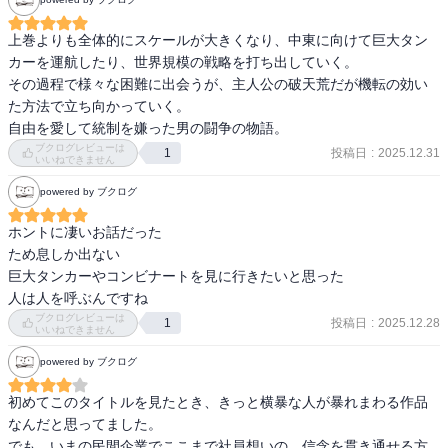
上巻よりも全体的にスケールが大きくなり、中東に向けて巨大タン
カーを運航したり、世界規模の戦略を打ち出していく。

その過程で様々な困難に出会うが、主人公の破天荒だが機転の効い
た方法で立ち向かっていく。

自由を愛して統制を嫌った男の闘争の物語。
ブクログレビューは
投稿日
:
2025.12.31
1
いいねできません
powered by ブクログ
ホントに凄いお話だった

ため息しか出ない

巨大タンカーやコンビナートを見に行きたいと思った

人は人を呼ぶんですね
ブクログレビューは
投稿日
:
2025.12.28
1
いいねできません
powered by ブクログ
初めてこのタイトルを見たとき、きっと横暴な人が暴れまわる作品
なんだと思ってました。 

でも、いまの民間企業でここまで社員想いの、信念を貫き通せる方