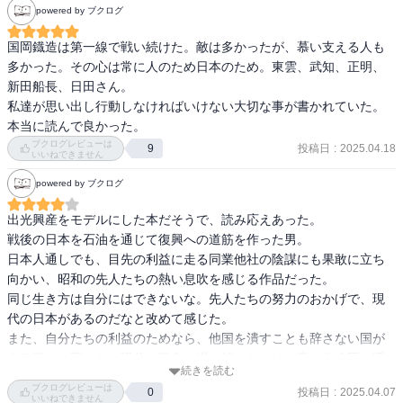
・石油をめぐる世界情勢、石油の重要性を再認識できたこと。日本
powered by ブクログ
は石油で戦争を始め、石油で戦争を終えた。戦争後半では、南方か
らの物資や石油の輸送船が多く狙われて軍艦よりも死亡率が高かっ
国岡鐡造は第一線で戦い続けた。敵は多かったが、慕い支える人も
たというのが悲しくなった。
多かった。その心は常に人のため日本のため。東雲、武知、正明、
新田船長、日田さん。

私達が思い出し行動しなければいけない大切な事が書かれていた。
ブクログレビューは
投稿日
:
2025.04.18
9
いいねできません
powered by ブクログ
出光興産をモデルにした本だそうで、読み応えあった。

戦後の日本を石油を通じて復興への道筋を作った男。

日本人通しでも、目先の利益に走る同業他社の陰謀にも果敢に立ち
向かい、昭和の先人たちの熱い息吹を感じる作品だった。

同じ生き方は自分にはできないな。先人たちの努力のおかげで、現
代の日本があるのだなと改めて感じた。

また、自分たちの利益のためなら、他国を潰すことも辞さない国が
ある事にも驚いた。現代の戦争の礎を築いたのは、実は先進国と呼
続きを読む
ばれる国だったりもする。
ブクログレビューは
投稿日
:
2025.04.07
0
いいねできません