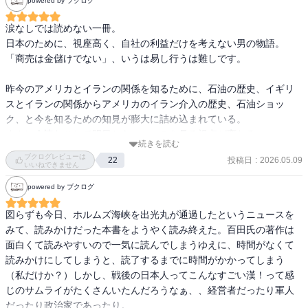
powered by ブクログ
されてしまい経済的に貧しい中、国岡商店が手を差し伸べてイギリ
スの支配からイランを救った。それと同時に国際石油カルテルに日
涙なしでは読めない一冊。

本の石油市場を牛耳られないように救った。

日本のために、視座高く、自社の利益だけを考えない男の物語。

「商売は金儲けでない」、いうは易し行うは難しです。

しかしその後、クーデターが起きる。裏で操るのはイランの石油利
権を狙うアメリカ(CIA)とイギリス。どこまで傲慢なんだ。国民支持
昨今のアメリカとイランの関係を知るために、石油の歴史、イギリ
率99.7%という圧倒的支持を受けたモサデク政権が倒された。これに
スとイランの関係からアメリカのイラン介入の歴史、石油ショッ
よりイランの民主主義が崩壊し、再び王政に戻り、その後長い間イ
ク、と今を知るための知見が膨大に詰め込まれている。

ランがアメリカに屈することになった。イランのアメリカへの遺恨
まさに今読むことで明日からニュースを見る視点が変わる。
はこの時から。

続きを読む
ブクログレビューは
投稿日
:
2026.05.09
22
いいねできません
鐵造の日本国全体を想う気持ちと、未来を見据えた視野の広さには
powered by ブクログ
図らずも今日、ホルムズ海峡を出光丸が通過したというニュースを
みて、読みかけだった本書をようやく読み終えた。百田氏の著作は
面白くて読みやすいので一気に読んでしまうゆえに、時間がなくて
読みかけにしてしまうと、読了するまでに時間がかかってしまう
（私だけか？）しかし、戦後の日本人ってこんなすごい漢！って感
じのサムライがたくさんいたんだろうなぁ、、経営者だったり軍人
だったり政治家であったり。
