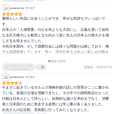
どが少し明確になり勉強にもなった。
powered by ブクログ
素晴らしい作品に出会うことができ、幸せな気持ちでいっぱいで
す。

日本人の「人感尊重」の心を何よりも大切にし、正義を貫いて如何
なる巨大権力にも毅然と立ち向かう姿に先人の日本人の偉大さを感
じざるを得ませんでした。

今尚日本国内、そして国際社会には様々な問題が山積しており、権
力も跳梁跋扈しています。我々、現代日本人は先人に恥じぬ行動を
取り、美しい日本を維持できているでしょうか。

続きを読む
政治権力が肥大化して暴走しながらも、諸問題について無関心の層
ブクログレビューは
投稿日
:
2026.07.03
0
が厚みを増してゆき、大人から子供まで掌ほどの画面に囚われ、思
いいねできません
考が衰退している状況は憂慮すべきです。

powered by ブクログ
我々が何をすべきか、何をしなければならないか、考えながら生き
たいと、そう思わせて貰いました。
今まさに起きているホルムズ海峡封鎖の話しの背景がここに書かれ
ている。各国の立場を理解できたし、その中での国岡商店がとった
行動は日本人として誇らしい。短期的な儲けを求めるでなく、消費
者と日本国のために奔走する姿勢には学ぶ事が多くありました。

出光さんの記念館、美術館に行ってみたくなりました。