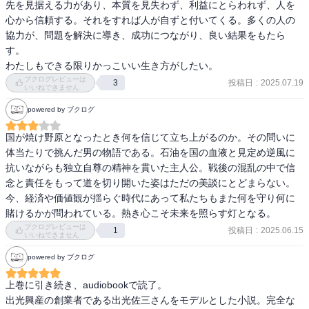
先を見据える力があり、本質を見失わず、利益にとらわれず、人を
それでもあきらめず外資に頼らない日本企業として、石油の事業を
心から信頼する。それをすれば人が自ずと付いてくる。多くの人の
大きくしていきます。

協力が、問題を解決に導き、成功につながり、良い結果をもたら
タンカーも何隻も作り、そのたびに大型にしていきます。

す。

苦しみながらも事業を大きくしていき、なおかつ自分の利益より日
わたしもできる限りかっこいい生き方がしたい。
本の利益を優先する。

ブクログレビューは
投稿日
:
2025.07.19
3
社員を家族として面倒を見る。

いいねできません
こういった指導者であれば社員の信頼を集めて、自然と会社も成長
powered by ブクログ
していくのだなと思いました。

今の日本に足りない何かを教えられる一冊でした。
国が焼け野原となったとき何を信じて立ち上がるのか。その問いに
体当たりで挑んだ男の物語である。石油を国の血液と見定め逆風に
抗いながらも独立自尊の精神を貫いた主人公。戦後の混乱の中で信
念と責任をもって道を切り開いた姿はただの美談にとどまらない。
今、経済や価値観が揺らぐ時代にあって私たちもまた何を守り何に
賭けるかが問われている。熱き心こそ未来を照らす灯となる。
ブクログレビューは
投稿日
:
2025.06.15
1
いいねできません
powered by ブクログ
上巻に引き続き、audiobookで読了。

出光興産の創業者である出光佐三さんをモデルとした小説。完全な