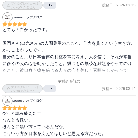
るイランという国の実態が少し理解できました。イランのことを考
ブクログレビューは
投稿日
:
2026.03.25
17
えると日本は石油を持たなくて本当は良かったんじゃないか？とも
いいねできません
思えて来ました。もし富士山の麓から石油が沸いて出てきていた
powered by ブクログ
ら、欧米から食い荒らされてたんじゃないかと。歴史にイフはない
けれど、イランってお気の毒（どころじゃないけど）だと感じまし
とても面白かったです。

た。国岡店主が存命ならどうされたのかなぁと思いを馳せていまし
た。
国岡さん(出光さん)の人間尊重のこころ、信念を貫くという生き方、
かっこよかったです。

自分のことより日本全体の利益を常に考え、人を信じ、それが本当
に多くの人の心を動かしたこと。幾つもの無茶な難題をやってのけ
たこと。彼自身も彼を信じる人々の心も美しく素晴らしかったで
す。

続きを読む
ブクログレビューは
投稿日
:
2026.03.14
3
また、それだけでなくこの本は、日本が何のために戦争をしたの
いいねできません
か、分かりやすく描かれていて、歴史の教科書でしか知らなかった
powered by ブクログ
出来事(満州国やイラン革命など)も理解できてとても勉強になりまし
た。

やっと読み終えたー

今現在、イランが大変な事になっています。

なんとも良い。

忖度なく、イランってどういう国なのかとか、現状の発端や歴史を
ほんとに凄い方っているんだな。

知りたいと思う方は是非読んでほしいと思います。

こういう方が日本を支えてほしいと思える方だった。
