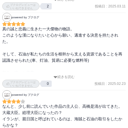
上巻の勢いそのままに下巻も面白くて大満足。

でも人間尊重(＝自己中心的でない)がなされているのがまたポイント
ブクログレビューは
今の石油業界の中でどこが外資系、どこが民族系なのかを調べるく
投稿日
:
2025.03.11
2
高い。物語の主人公だから若干美化されてる部分はもちろんあるだ
いいねできません
らいには興味が出るくらい面白い話だった。

ろうけど、それでもここまで他人に目を向けられるのは凄いと思
powered by ブクログ
う。

戦後間もなくの立場の弱い日本企業でありながら、イギリス植民地
またいい頃合いになったらこの世界に戻ってこようかな！
真の誠と忠義に生きた一大傑物の物語。

のイランへと石油を買い付けに行き、後に「日章丸事件」と呼ばれ
このような漢になりたいと心から願い、邁進する決意を持たされ
る騒動を起こしたり一本の芯の通った姿勢には学ぶところが多い。

た。

もちろん史実はもっとドロドロとしているのだろうが、リアリティ
そして、石油が私たちの生活を根幹から支える資源であることを再
を損なわない感じは『熱源』のようで面白かった。

認識させられた(車、灯油、貿易に必要な燃料等)

社員は家族、出来の悪い家族だからクビを切るのか？という問いか
印象に残った言葉

けが痛快。
続きを読む
・國岡さんが乞食をするなら僕も一緒に乞食をする。

ブクログレビューは
投稿日
:
2025.02.23
0
・國岡商店のためでは無い。日本全体のためである。

いいねできません
・いちばん大事なことは日本人の誇りと自信を失わないこと。それ
powered by ブクログ
さえ失くさなければ、何も恐れることはない。

・しかし鐡造はその思いを打ち消した。人生は一度きりだ。二つの
なんと、少し前に読んでいた作品の主人公、高橋是清が出てきた。
大蔵大臣。総理大臣になったの？

イランが、親日国と呼ばれているのは、海賊と石油の取引をしたか
らかな？
