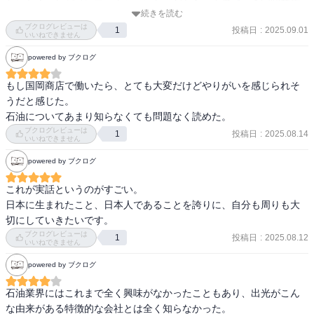
とにかくこれがノンフィクションなのだから、本書でいう国岡商店
続きを読む
の皆さんには頭が下がる。

ブクログレビューは
投稿日
:
2025.09.01
1
いいねできません
紡いでくれた日本の今を生きる意義を与えてもらった気がする。
powered by ブクログ
もし国岡商店で働いたら、とても大変だけどやりがいを感じられそ
うだと感じた。

石油についてあまり知らなくても問題なく読めた。
ブクログレビューは
投稿日
:
2025.08.14
1
いいねできません
powered by ブクログ
これが実話というのがすごい。

日本に生まれたこと、日本人であることを誇りに、自分も周りも大
切にしていきたいです。
ブクログレビューは
投稿日
:
2025.08.12
1
いいねできません
powered by ブクログ
石油業界にはこれまで全く興味がなかったこともあり、出光がこん
な由来がある特徴的な会社とは全く知らなかった。
