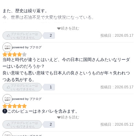
また、歴史は繰り返す。

今、世界は石油不足で大変な状況になっている。

特にアジアはかなり深刻な状況である。

続きを読む
ブクログレビューは
投稿日
:
2026.05.17
2
本書を読み、今後の世界情勢がどうなっていくのか、また日本が同
いいねできません
じ過ちを犯してしまうのではないかと感じた。日々の政府の言動を
powered by ブクログ
見ていると、落胆の気持ちを隠せない。
当時と時代が違うとはいえど、今の日本に国岡さんみたいなリーダ
ーはいるのだろうか？

良い意味でも悪い意味でも日本人の良さというものが年々失われつ
つある気がする。
ブクログレビューは
投稿日
:
2026.05.17
1
いいねできません
powered by ブクログ
このレビューはネタバレを含みます。
続きを読む
国際石油カルテルとの戦いや、イラン石油の話。

ブクログレビューは
投稿日
:
2026.05.12
2
いいねできません
イランがイギリスに石油を搾取され続け、反旗を翻したら経済封鎖