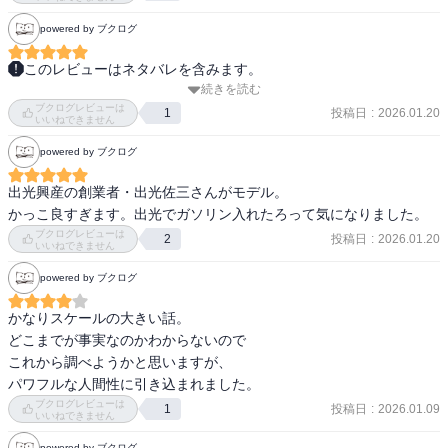
powered by ブクログ
このレビューはネタバレを含みます。
続きを読む
国岡鐵造の消費者のことを第一に考えた、商売にかける情熱と熱い
ブクログレビューは
生き様に惚れ惚れしました。何度も困難に見舞われながらも、その
投稿日
:
2026.01.20
1
いいねできません
度になんとか難所を乗り切ろうと奔走し、正しいと思う道を切り拓
powered by ブクログ
いていく彼の姿に何度も目頭が熱くなりました。国岡商店の発展は
鐵造の店員達を家族同然のように大事に想う心、そしてそう思って
出光興産の創業者・出光佐三さんがモデル。

くれる店主に報いようとする店員達に支えられていたことがよく分
かっこ良すぎます。出光でガソリン入れたろって気になりました。
かります。歴史小説、経済小説、伝記とも言える、熱いドラマに満
ブクログレビューは
投稿日
:
2026.01.20
2
ちた魅力が詰まった物語でした。
いいねできません
powered by ブクログ
かなりスケールの大きい話。

どこまでが事実なのかわからないので

これから調べようかと思いますが、

パワフルな人間性に引き込まれました。
ブクログレビューは
投稿日
:
2026.01.09
1
いいねできません
powered by ブクログ