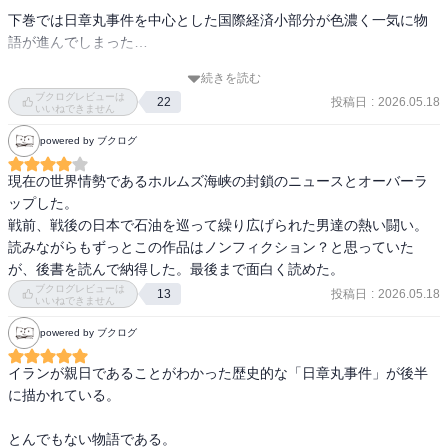
そしてそれが争いを生むのよ

下巻では日章丸事件を中心とした国際経済小部分が色濃く一気に物
語が進んでしまった…

だがしかーし！

続きを読む
やはり国岡鐵三というブレず信念をもち諦めない姿が部下を育て会
やっぱり国岡鐡造の人ありきの思想は世界のスタンダードになって
ブクログレビューは
投稿日
:
2026.05.18
22
社を大きくする礎となっているのかと…

いいねできません
ほしいな〜と思うのです
powered by ブクログ
現在の世界情勢であるホルムズ海峡の封鎖のニュースとオーバーラ
ップした。

戦前、戦後の日本で石油を巡って繰り広げられた男達の熱い闘い。
読みながらもずっとこの作品はノンフィクション？と思っていた
が、後書を読んで納得した。最後まで面白く読めた。
ブクログレビューは
投稿日
:
2026.05.18
13
いいねできません
powered by ブクログ
イランが親日であることがわかった歴史的な「日章丸事件」が後半
に描かれている。

とんでもない物語である。
