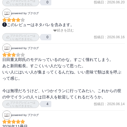
ブクログレビューは
投稿日
:
2026.06.20
0
いいねできません
powered by ブクログ
このレビューはネタバレを含みます。
続きを読む
登場人物みなが凄まじい胆力と決断力を持っている。時代が違うの
ブクログレビューは
で、単純には比べられないけれど、現在、このように人のためを思
投稿日
:
2026.06.16
0
いいねできません
ってふるまえる人がどれほどいるのだろう。そして世間はそのよう
powered by ブクログ
な行いを許容できるのか。何事も見極めが肝心ですが、それがなか
なか難しい。
日田重太郎氏のモデルっているのかな。すごく憧れてしまう。

あと新田船長。すごくいい人だなって思った。

いい人にはいい人が集まってくるんだね。いい意味で類は友を呼ぶ
って感じ。

今は無理だろうけど、いつかイランに行ってみたい。これからの世
の中でイランの人々は日本人を歓迎してくれるだろうか。
ブクログレビューは
投稿日
:
2026.06.14
4
いいねできません
powered by ブクログ
2026年11冊目。
