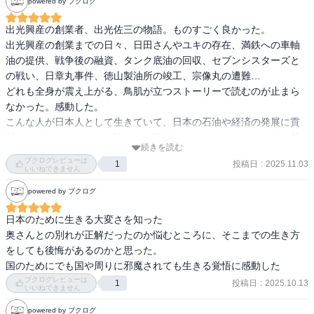
powered by ブクログ
出光興産の創業者、出光佐三の物語。ものすごく良かった。

出光興産の創業までの日々、日田さんやユキの存在、満鉄への車軸
油の提供、戦争後の融資、タンク底油の回収、セブンシスターズと
の戦い、日章丸事件、徳山製油所の竣工、宗像丸の遭難…

どれも全身が震え上がる、鳥肌が立つストーリーで読むのが止まら
なかった。感動した。

こんな人が日本人として生きていて、日本の石油や経済の発展に貢
献してくれていたのだと誇らしい気持ちになった。そして、人を尊
続きを読む
重し、魂をこめて働くことについて考えさせられた。

ブクログレビューは
投稿日
:
2025.11.03
1
人に勧めたい今年1の素敵な本でした。
いいねできません
powered by ブクログ
日本のために生きる大変さを知った

奥さんとの別れが正解だったのか悩むところに、そこまでの生き方
をしても後悔があるのかと思った。

国のためにでも国や周りに邪魔されても生きる覚悟に感動した
ブクログレビューは
投稿日
:
2025.10.13
1
いいねできません
powered by ブクログ