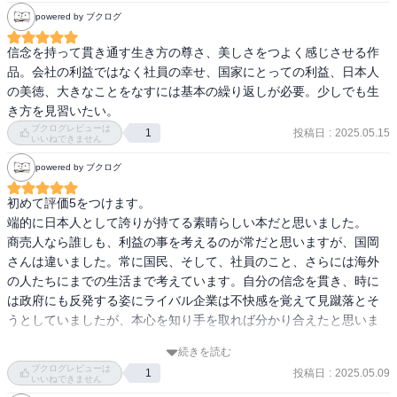
いて勇気をもらえる。店員たちが鐡造を尊敬している描写や徹造が
powered by ブクログ
店員たちを褒める描写はグッとくる。

信念を持って貫き通す生き方の尊さ、美しさをつよく感じさせる作
・タンク底。周りから冷ややかに見られていても、利益が出ないと
品。会社の利益ではなく社員の幸せ、国家にとっての利益、日本人
わかっても、日本のためとこれを遂行することでGHQの意識が変わ
の美徳、大きなことをなすには基本の繰り返しが必要。少しでも生
っていったこと。

き方を見習いたい。
ブクログレビューは
投稿日
:
2025.05.15
1
いいねできません
・アバダンでの交渉。武知や正明は秘密裏に周到な準備を進める
が、疑心暗鬼のイラン人とはなかなか交渉が上手くいかない。この
powered by ブクログ
辺がなかなかハラハラした。

初めて評価5をつけます。

・日章丸事件。現地の人々の歓迎の描写を読むと、石油国有化に対
端的に日本人として誇りが持てる素晴らしい本だと思いました。

する各国の制裁がいかに辛いものだったかわかる。新田船長や船員
商売人なら誰しも、利益の事を考えるのが常だと思いますが、国岡
たちがかっこいい。英海軍を出し抜いてイラン石油を日本に持ち帰
さんは違いました。常に国民、そして、社員のこと、さらには海外
った新田船長が1番海賊っぽいと感じた。

の人たちにまでの生活まで考えています。自分の信念を貫き、時に
は政府にも反発する姿にライバル企業は不快感を覚えて見蹴落とそ
・製油所や国岡丸建造など、日章丸事件以降の発展。高度経済成長
うとしていましたが、本心を知り手を取れば分かり合えたと思いま
期の日本や国岡商店が急速に発展していく様は純粋にワクワクし
した。

続きを読む
た。

これからの人生においてとても多くの学びがある本でした。
ブクログレビューは
投稿日
:
2025.05.09
1
いいねできません