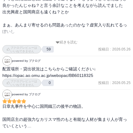
思いその教育に力を注いだこと、人の恩を忘れず、どんなピンチに
良かったんじゃね？と言う余計なことを考えながら読んでました

あっても諦めることなく突き進む人間性....

出光興産と国岡商店も遠くね？とか

全てに圧倒されました。

まぁ、あんまり寄せるのも問題あったのかな？虚実入り乱れてるっ
日章丸事件の場面では、石油をイランから日本へ無事に運べるか、
ぽいし

ドキドキしながら読みました。イランと日本が友好国になったきっ
かけ、分かりました。感動です！

続きを読む
いや、そんなことはどうでもいいねん！( ﾟдﾟ )ｸﾜｯ!!

ブクログレビューは
投稿日
:
2026.05.26
59
邪念多いわ！ジャネット・ジャクソンか！（ジャネット邪念ない
いいねできません
仕事のみならず、家族への思いもある鐵造が、最初の妻に対する気
わ！）

powered by ブクログ
持ちが描写された場面、胸が締め付けられました。

配置場所・貸出状況はこちらからご確認ください↓

いやー凄かった

以下の文、現在の国際情勢を鑑みて、重くのしかかります。

https://opac.ao.omu.ac.jp/webopac/BB60118325
戦後のな、立志伝ですわね

ブクログレビューは
投稿日
:
2026.05.25
0
こういう立派な人たちがおったから今の日本があるんよな

いいねできません
p431(下巻)

そしてちゃんと今に繋がってるんよ

...イランのアメリカに対する憎しみは永久に消えないということだ。
powered by ブクログ
アメリカは石油の利権を得るためにイランを踏みにじった。このこ
あと堺屋太一さんの解説も良かった

日章丸事件を中心に国岡鐵三の後半の物語。

とはおそらく将来にわたって大きな禍根を残すことになるだろう。
鐵造の敵として描かれていた「官僚」や「セブン・シスターズ」に
もそれぞれの「正義」があったんよって話な

国岡店主の超強力なカリスマ性のもと有能な人材が集まり人が育っ
我々庶民からすれば圧倒的に鐵造推しなんだが、違った立場、違っ
ていくという…

た見方で「正義」のカタチはいとも簡単に変わっていくのよな
