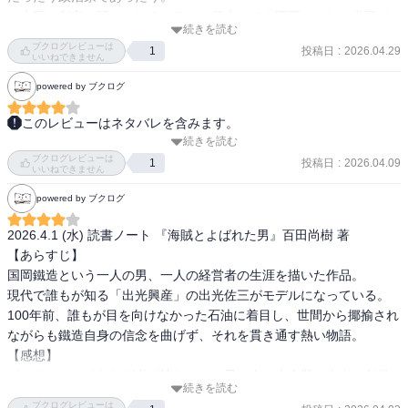
　大国の利害に踊らされるイラン、日本。でも國岡はそれに必死で
続きを読む
抗う。イランと日本の違いはそこにあるのかな、などと考えた。奇
ブクログレビューは
投稿日
:
2026.04.29
1
しくもまた結果的に石油をめぐる争いの因果に巻き込まれている日
いいねできません
本。なんだか百田尚樹氏が日本保守党の議員になったことが何かの
powered by ブクログ
導きかと思わざるを得ない。
このレビューはネタバレを含みます。
続きを読む
国岡鐡造の生涯を描いた小説。事実を元にしたというのが本当にす
ブクログレビューは
ごい。

投稿日
:
2026.04.09
1
いいねできません
自分の信念を貫いて、日本のため、社員のため、家族のためにどん
powered by ブクログ
な大きな敵でも戦う姿がかっこいいし、非常に感銘を受けた。

今イラン情勢が大変なことになっているけれど、そもそもなぜ起こ
2026.4.1 (水) 読書ノート 『海賊とよばれた男』百田尚樹 著

ったのか、イランの歴史も含めて理解できたから今読めてよかっ
【あらすじ】

た。

国岡鐵造という一人の男、一人の経営者の生涯を描いた作品。

満州事変、太平洋戦争なども出来事としては理解しているつもりだ
現代で誰もが知る「出光興産」の出光佐三がモデルになっている。

ったが、その背景や原因、当時の日本の様子が分かりやすく描かれ
100年前、誰もが目を向けなかった石油に着目し、世間から揶揄され
てており勉強になった。

ながらも鐵造自身の信念を曲げず、それを貫き通す熱い物語。

とにかく鐡造かっこよすぎて胸熱
【感想】

ビジネスマンであれば必ず読むべき一冊。今や大企業の出光の創業
続きを読む
者・社長の生涯を描いた作品であるが、非常に感銘を受けた。会社
ブクログレビューは