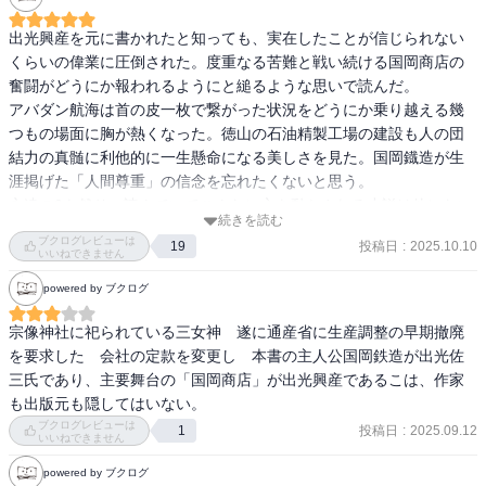
出光興産を元に書かれたと知っても、実在したことが信じられない
くらいの偉業に圧倒された。度重なる苦難と戦い続ける国岡商店の
奮闘がどうにか報われるようにと縋るような思いで読んだ。

アバダン航海は首の皮一枚で繋がった状況をどうにか乗り越える幾
つもの場面に胸が熱くなった。徳山の石油精製工場の建設も人の団
結力の真髄に利他的に一生懸命になる美しさを見た。国岡鐡造が生
涯掲げた「人間尊重」の信念を忘れたくないと思う。

永遠の0も然り、読んでいてこんなに心を動かされる小説は他にない
続きを読む
ブクログレビューは
投稿日
:
2025.10.10
19
いいねできません
powered by ブクログ
宗像神社に祀られている三女神　遂に通産省に生産調整の早期撤廃
を要求した　会社の定款を変更し　本書の主人公国岡鉄造が出光佐
三氏であり、主要舞台の「国岡商店」が出光興産であるこは、作家
も出版元も隠してはいない。　
ブクログレビューは
投稿日
:
2025.09.12
1
いいねできません
powered by ブクログ