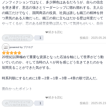
ノンフィクションではなく、多少脚色はあるだろうが、自らの信念
を突き通す、意志の強さとリーダーシップに惚れ惚れする。主人公
の鐵三だけでなく、国岡商店の役員、社員は誰しも鐵三の精神を持
つ男気のある人物だった。鐵三の前に立ちはだかる壁は何度だって
やってくるが、芯のある経営姿勢は読んでいて気持ちがいい。自分
も社会のために貢献したい、と働く意欲が湧いてくる本だ。

続きを読む
ブクログレビューは
投稿日
:
2025.05.26
1
戦後の荒れ果てた日本の復興をリードした人物。近代史が非常に身
いいねできません
近に感じられた。と、同時にいまの自分たちの生活は、日本の未来
powered by ブクログ
を考えて懸命に働いてくれた人たちがいるからであることだと実感
できた。

20世紀以降極めて重要な資源となった石油を軸にして世界がどう動
こんなにも便利な生活を送れるような社会を作ってくれてありがと
いていたのか、そして当時の人々が何を感じどう生きてきたのかを
うございます。
垣間見ることができた気がする。

時系列順にするために1章→2章→1章→3章→4章の順で読んだ。

面白かったポイント

続きを読む
・鐡造や店員たちの生き様。鐡造がすごいのはもちろんだが、東雲
ブクログレビューは
投稿日
:
2025.05.23
1
や武知、新田などの店員たちがとてつもないバイタリティを持って
いいねできません