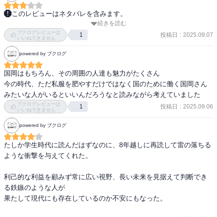
このレビューはネタバレを含みます。
続きを読む
国岡商店は、外油と契約していない数少ない民族系の石油会社に。

ブクログレビューは
投稿日
:
2025.09.07
1
いいねできません
国岡商店のやったことがすごすぎる。

powered by ブクログ
イギリスがイランの原油は買うなと言っているのに、秘密裏に契約
をかわし、タンカーを遣わしたり。

国岡はもちろん、その周囲の人達も魅力がたくさん

“今やイラン国民にとって、｢日章丸｣は最大のニュースだった。一年
今の時代、ただ私服を肥やすだけではなく国のために働く国岡さん
にわたるイギリスの経済封鎖によって困窮生活を余儀なくされてい
みたいな人がいるといいんだろうなと読みながら考えていました
る国民は、今回の取り引きの成功を祈るような気持ちで見ていたの
ブクログレビューは
投稿日
:
2025.09.06
1
だ。”

いいねできません
powered by ブクログ
製油所の建設を、普通は3年かかるところを10ヶ月で成し遂げたり。

上に立つ者の在り方で、こうも士気が上がるのかと。
たしか学生時代に読んだはずなのに、8年越しに再読して雷の落ちる
ような衝撃を与えてくれた。

利己的な利益を顧みず常に広い視野、長い未来を見据えて判断でき
る鉄鏃のような人が

果たして現代にも存在しているのか不安にもなった。
