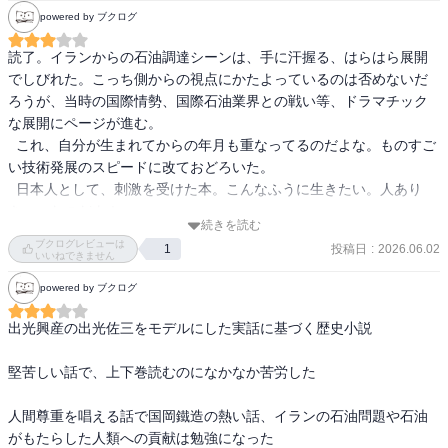
しくなってるからこそ、眩しいほどに輝いていて胸が熱くなった。

powered by ブクログ
この本で国岡商店の足を引っ張ろうとしていたような人たちとか、
国岡商店にある倫理観や道徳のかけらもないような人たちで溢れか
読了。イランからの石油調達シーンは、手に汗握る、はらはら展開
えって牛耳られてる世の中だなと思うけど、この本に感動して心震
でしびれた。こっち側からの視点にかたよっているのは否めないだ
える人がまだまだ日本にはいるとも信じている。

ろうが、当時の国際情勢、国際石油業界との戦い等、ドラマチック
諦めずに手を取り合って日本を支えていきたいねと思う。
な展開にページが進む。

  これ、自分が生まれてからの年月も重なってるのだよな。ものすご
い技術発展のスピードに改ておどろいた。

  日本人として、刺激を受けた本。こんなふうに生きたい。人あり
き、、なのだよ！。
続きを読む
ブクログレビューは
投稿日
:
2026.06.02
1
いいねできません
powered by ブクログ
出光興産の出光佐三をモデルにした実話に基づく歴史小説

堅苦しい話で、上下巻読むのになかなか苦労した

人間尊重を唱える話で国岡鐵造の熱い話、イランの石油問題や石油
がもたらした人類への貢献は勉強になった
