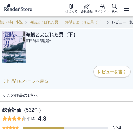
はじめて
会員登録
サインイン
検索
歴史・時代小説
海賊とよばれた男
海賊とよばれた男（下）
レビュー一覧
海賊とよばれた男（下）
百田尚樹
/
講談社
レビューを書く
作品詳細ページへ戻る
この作品の1巻へ
総合評価
（
532
件）
4.3
平均
234