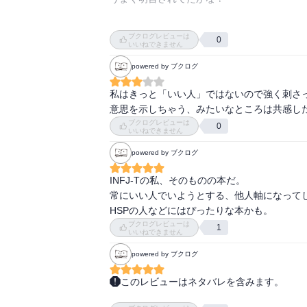
でもまあ、嫌われるかもとか

ブクログレビューは
0
相手のためにって思いすぎないように　との
いいねできません
powered by ブクログ
私はきっと「いい人」ではないので強く刺さ
意思を示しちゃう、みたいなところは共感し
ブクログレビューは
0
いいねできません
powered by ブクログ
INFJ-Tの私、そのものの本だ。

常にいい人でいようとする、他人軸になってし
HSPの人などにはぴったりな本かも。
ブクログレビューは
1
いいねできません
powered by ブクログ
このレビューはネタバレを含みます。
恒常性→いい人を演じると周りはバランスを取