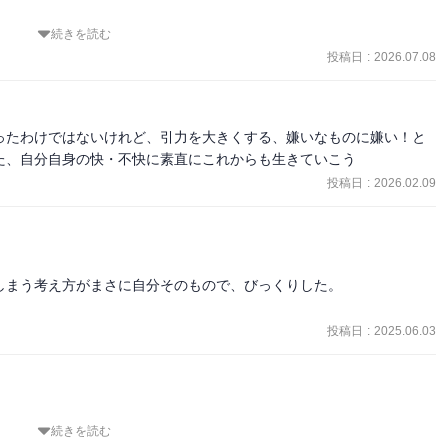
続きを読む
投稿日
:
2026.07.08
こと
ったわけではないけれど、引力を大きくする、嫌いなものに嫌い！と
た、自分自身の快・不快に素直にこれからも生きていこう
投稿日
:
2026.02.09
まう考え方がまさに自分そのもので、びっくりした。

投稿日
:
2025.06.03
続きを読む
るため悪い行動を起こしやすい。
