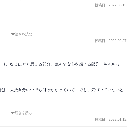
投稿日
:
2022.06.13
帯電しなくなり、ストレスで帯電した人たちが近づかなくなってくる

くれる。

経活動が活発になり、脳が制御しているいろんな感覚が研ぎ澄まされ
できる、わかる、そして知っている」という錯覚は自己肯定感ではな
続きを読む
しまうことをやめられない人とかには厳しそう。参考にはなるし、罪
探してみて「それをやってみよう！」とすれば、自分を中心にしてい
思っている万能感や、「快・不快スイッチ」を入れて意思表示しない
投稿日
:
2022.02.27
、全体的には合わなかったように思う。

は救えないというのはわかるが、過去の自分のような思いをして欲し
たり、なるほどと思える部分、読んで安心を感じる部分、色々あっ
ゃなくて他人になるから歪む、というのは自分中心に自己主張してい
だろうけど、それでいいのだろうかという気がする

と言っている気がする
分は、大抵自分の中でも引っかかっていて、でも、気づいていないと
続きを読む
投稿日
:
2022.01.12
にしない。
