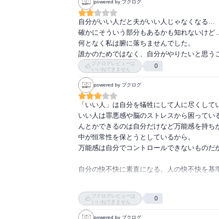
powered by ブクログ
少しでも相手の気持ちを想像したら、今自分は
相手に何かをしてあげるのではなく、ただじっ
自分がいい人だと夫がいい人じゃなくなる…

確かにそういう部分もあるかも知れないけど…
何となく私は腑に落ちませんでした。

誰かのためではなく、自分がやりたいと思う
ブクログレビューは
0
いいねできません
powered by ブクログ
「いい人」は自分を犠牲にして人に尽くしてい
いい人は罪悪感や脳のストレスから困ってい
んとかできるのは自分だけなど万能感を持ち
中が恒常性を保とうとしているから。

万能感は自分でコントロールできないものだか
自分の快不快に素直になる。人の快不快を基
みを捨てて自由に生きれるようになる。

ブクログレビューは
0
人の気持ちはその人しか分からないと認識し
いいねできません
関係ないと考える。

powered by ブクログ