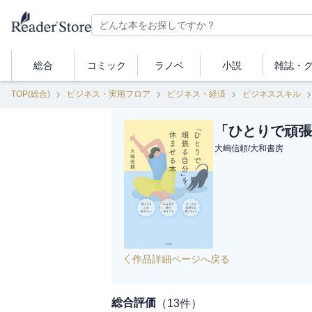
総合
コミック
ラノベ
小説
雑誌・
TOP(総合)
ビジネス・実用フロア
ビジネス・経済
ビジネススキル
「ひとりで頑張
大嶋信頼
/
大和書房
作品詳細ページへ戻る
総合評価
（
13
件）