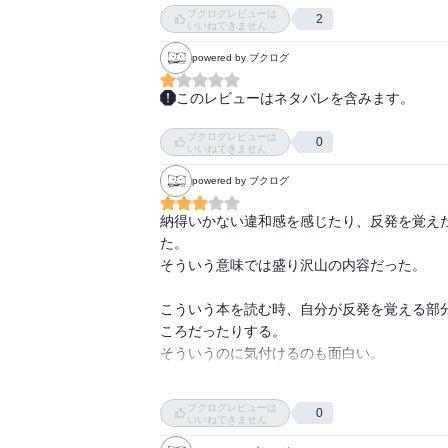
嫌われるかもと思うかもしれないけど、

ブクログレビューは
2
周りの人が無意識的にバランスをとるから、

いいねできません
・「快」なことをするだけで脳がストレスを
受け入れて、むしろ周りの人がいい人になって
powered by ブクログ
・怒りで脳が帯電していると、その電気で神
る。この「自分には他の人ができないことが
自己中心的が肯定的に

このレビューはネタバレを含みます。
く万能感

書かれてる部分が多く感じたが、

強い人の生きかたという感じがする。考えて
・「怖くてできなかったこと」を自分の中で
果たしてそうなのか？と思う部分も。

ブクログレビューは
悪感＝その事物をコントロールできることと
0
くことができる
いいねできません
とだめなことなど、なるほどと思うのもあるが
powered by ブクログ
「困った人を手助けしない」も、過去の自分
くないというのは、、傲慢なのかなぁ

納得いかない違和感を感じたり、反発を覚え
人の幸せを願いすぎると世界の中心が自分じ
た。

けば自分に合う人が寄ってくるということなん
そういう意味では盛り沢山の内容だった。

恒常性はどれくらい本当なのかが気になった

つまり弱い人に強くなって「幸せ」になろう
こういう本を読む時、自分が反発を覚える部
ころだったりする。

そういうのに気付けるのも面白い。

ブクログレビューは
0
他人の気持ちは知り得ないものなのだから、気
いいねできません
不快なものから遠ざかる。
