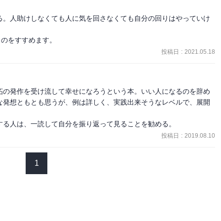
あげられること」

のが得られないせいでストレスになってしまうから、後悔が湧いてく
る。人助けしなくても人に気を回さなくても自分の回りはやっていけ
くのをすすめます。
投稿日
:
2021.05.18
感覚を大切にしていくと、引力が大きくなり、自分に必要な人だけ近
くても、自分を幸せにすることて、周りの人も自力で幸せになる。
妬の発作を受け流して幸せになろうという本。いい人になるのを辞め
な発想ともとも思うが、例は詳しく、実践出来そうなレベルで、展開
する人は、一読して自分を振り返って見ることを勧める。
投稿日
:
2019.08.10
1