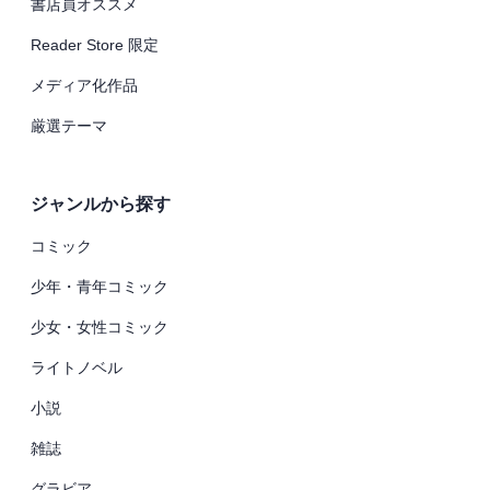
書店員オススメ
Reader Store 限定
メディア化作品
厳選テーマ
ジャンルから探す
コミック
少年・青年コミック
少女・女性コミック
ライトノベル
小説
雑誌
グラビア