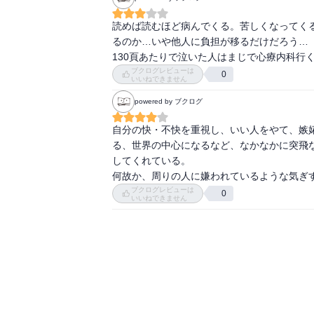
優しさとは「相手の力を心から信じて見守って
「いい人」になっても、自分が求めているも
読めば読むほど病んでくる。苦しくなってく
る。だからいい人にならないこと。

るのか…いや他人に負担が移るだけだろう…

130頁あたりで泣いた人はまじで心療内科行
いい人をやめるには、他人の力に乗っかる。

ブクログレビューは
0
いいねできません
自分は輝ける星。自分中心に考える。自分の
づいてきて、楽しい世界が出来上がる。

powered by ブクログ
いい人をやめれば、人を幸せにしようとしな
自分の快・不快を重視し、いい人をやて、嫉
る、世界の中心になるなど、なかなかに突飛
してくれている。

何故か、周りの人に嫌われているような気ぎ
ブクログレビューは
0
いいねできません