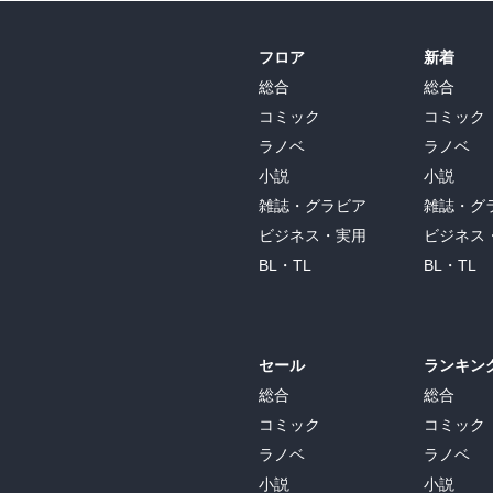
フロア
新着
総合
総合
コミック
コミック
ラノベ
ラノベ
小説
小説
雑誌・グラビア
雑誌・グ
ビジネス・実用
ビジネス
BL・TL
BL・TL
セール
ランキン
総合
総合
コミック
コミック
ラノベ
ラノベ
小説
小説