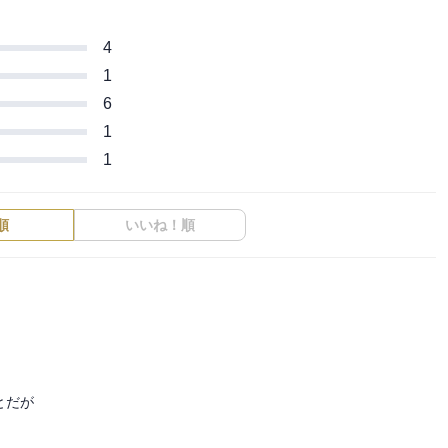
4
1
6
1
1
順
いいね！順
だが
