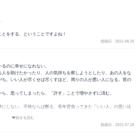
「いい人」をやっているんだと気づく。

と観察する。



ことをする、ということですよね！
投稿日
:
2021.08.20
るのに幸せになれない。

る人を助けたかったり、人の気持ちを察しようとしたり、あの人をな
がち。いい人が尽くせば尽くすほど、周りの人が悪い人になる。世の
ら、思ってしまったら、「許す」ことで増やさずに済む。

準にしない。不快ならば断る。長年背負ってきた「いい人」の思い込
続きを読む
投稿日
:
2021.07.26
て、考えないようにする。誰がどんなことを感じていようが自分には