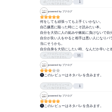
ブクログレビューは
この発見は初めてで、また読み返したい
1
いいねできません
powered by ブクログ
何をしても頑張っても上手くいかない。

自己嫌悪に陥った時にこそ読みたい本。

自分を大切に人の妬みや嫉妬に負けないで自分
自分が良い人をやると相手は悪い人になりバ
当にそうかも。

自分自身を大切にしたい時、なんだか辛いと
ブクログレビューは
11
いいねできません
powered by ブクログ
このレビューはネタバレを含みます。
自分の快、不快に正直になりましょう！的な本
ブクログレビューは
人間はバランスを好むから、

1
いいねできません
自分がいい人になりすぎると、

powered by ブクログ
周りの人はわがままに。

だから、

このレビューはネタバレを含みます。
もっと自己中心的に考えてもいいのだよ。

いい人を演じないで自由になる。気づいてない