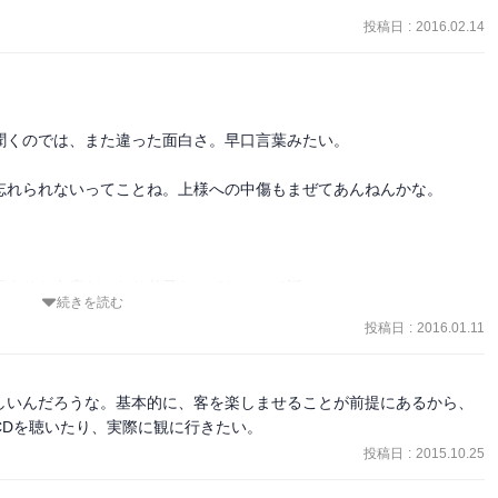
を知る。早速、屋敷に会いに行き、検校の位をもらう。『三味線栗毛
投稿日
:
2016.02.14
行く。屋台が出ている。父「何か買ってくれと言ったら河に投げ込む
んだぞ」。子「河童は空想上の生き物だから大丈夫だよ」。飴屋にや
くのでは、また違った面白さ。早口言葉みたい。

しまい店主に怒られる。団子屋にやってきた親子。蜜の団子を買うが
がついてないじゃないかと泣きわめく。そこで男は団子屋の隙を見
忘れられないってことね。上様への中傷もまぜてあんねんかな。

親の真似をする。店主に怒られる。『初天神はつてんじん』

て酒を飲ませ仲直りをさせる。町では有名。町の二人組がタダ酒にあ
する。それも知らず、意気揚々と「喧嘩」を仲裁し、酒を飲ませて満
れた、「古典落語(続)」と「古典落語(選)」もある。こちらは一挙に
よりも女房だったり弟子たちでしょって話。

が「お半町」の稽古をしていた。そこに通りかかった男は本当に嫁い
続きを読む
、次の1冊を選ぶ際の選択肢のひとつとして頭に入れておく程度でよ
しで、面白かった。言葉遊びもたくさん。
は京都の押小路にある呉服屋の話だと聞かされる。男は船で京都まで
投稿日
:
2016.01.11
められている嫁に会わせてくれと言う。呉服屋「それはお半町の話で
」。男「そうか、遅かったか。汽車で来たら良かった」『どうらんの幸
おく。先に紹介した「落語百選」と比べ、文字サイズは同じだが、文
しいんだろうな。基本的に、客を楽しませることが前提にあるから、
これは、読んでいれば気にならなくなる程度の微差である。
CDを聴いたり、実際に観に行きたい。
売っても少しの銭しか稼げない。ある日、男が宝くじ(富くじ)を買う
投稿日
:
2015.10.25
を辞めて優雅に暮らそうと考えたが、水を売り歩かないと困る人たち
富』
