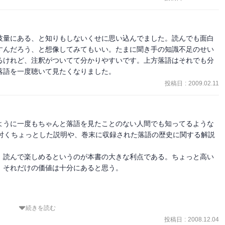
住人)から家賃徴収。店子の出産・死亡・婚姻の届出。大家は親も同然。
技量にある、と知りもしないくせに思い込んでました。読んでも面白
すんだろう、と想像してみてもいい。たまに聞き手の知識不足のせい
るけれど、注釈がついてて分かりやすいです。上方落語はそれでも分
落語を一度聴いて見たくなりました。
投稿日
:
2009.02.11
ように一度もちゃんと落語を見たことのない人間でも知ってるような
に付くちょっとした説明や、巻末に収録された落語の歴史に関する解説
、読んで楽しめるというのが本書の大きな利点である。ちょっと高い
それだけの価値は十分にあると思う。

続きを読む
投稿日
:
2008.12.04