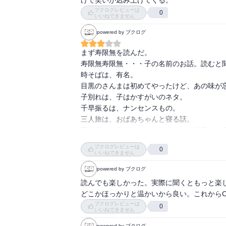
【13】崇徳院

込んでいたが、男が本当に大名になったこと
ブクログレビューは
0
いいねできません
【14】粗忽長屋

くりげ』

【15】たがや

powered by ブクログ
【16】千早振る

ある男が我が子を連れて大阪天満宮の祭りに
【17】道具屋

まず寿限無を読んだ。

からな。河には河童がいて、頭をかじられる
【18】時そば

寿限無寿限無・・・子の名前のお話。読むと聞
ってきた親子。男が商品を触って指をなめて
【19】野ざらし

時そばは、有名。

男が蜜の部分をすべてなめてしまい、子が蜜
【20】目黒のさんま

目黒のさんまは初めてやったけど、あの味が
て、店の蜜つぼの中に団子を突っ込む。子も父
【21】らくだ

子別れは、子はかすがいのネタ。

千早振るは、ナンセンスもの。

喧嘩を仲裁するのが好きな男。喧嘩をおさめ
三人旅は、おばあちゃんと寝る話。

りつくため、男の前で喧嘩をしているフリを
参考までに挙げておくと、本書のあとに発行さ
厩火事は、大切なものは何かって。瀬戸物や馬
足の男。▼ある浄瑠璃の稽古屋で師匠と弟子
そろえるには及ばない。本書が気に入ったら
そこつ長屋は、とんちんかんな会話の繰り返
じめがあると勘違い。男が話を聞くと、これ
ブクログレビューは
0
い。

いいねできません
出向き、押小路にあった呉服屋に入り、いじ
すよ。その嫁(お半)は桂川で心中しましたよ
powered by ブクログ
補足情報として、文字サイズについて書いて
助こうすけ』

読んでも楽しかった。実際に聞くともっと楽
字が若干太いため、少しだけみやすい。ただ
どこかほっかりと温かいから良い。これから
水を桶に入れて売り歩く男がいた。重たい水を
ブクログレビューは
0
と大当たり。大金を手に入れる。つらい仕事
いいねできません
がいる。男は水を売る仕事を続ける。『水屋の
powered by ブクログ