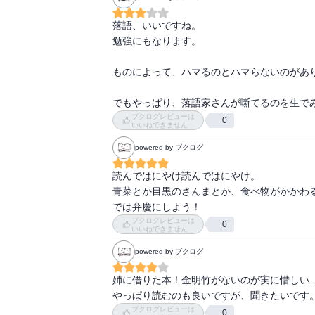
三人旅

厩火事うまやかじ

落語、いいですね。

千早振る

勉強にもなります。

そこつ長屋

たがや

ものによって、ハマるのとハマらないのがあり
道具屋

野ざらし

でもやっぱり、落語家さんが噺てるのを生で
青菜

ブクログレビューは
0
いいねできません
らくだ

がまの油

powered by ブクログ
子別れ

崇徳院

読んではにやけ読んではにやけ。

三枚起請

青菜とか目黒のさんまとか、食べ物がかかわる
小言幸兵衛

では弁慶にしよう！
居残り佐平次

ブクログレビューは
0
いいねできません
三方一両損

powered by ブクログ
****************

姉に借りた本！金明竹がないのが実に惜しい…
○口入屋くちいれや。人材派遣をする人。

やっぱり読むのも良いですが、聞きたいです
○達引たてひき。男同士の意地の張り合い。

ブクログレビューは
○長襦袢ながじゅばん。肌着

0