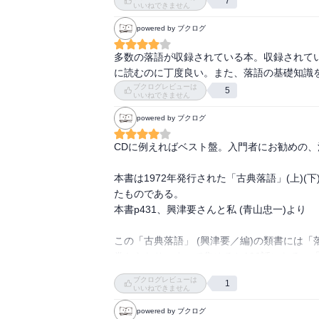
7
いいねできません
powered by ブクログ
多数の落語が収録されている本。収録されてい
に読むのに丁度良い。また、落語の基礎知識
ブクログレビューは
5
いいねできません
powered by ブクログ
CDに例えればベスト盤。入門者にお勧めの、
本書は1972年発行された「古典落語」(上)
たものである。

本書p431、興津要さんと私 (青山忠一)より

この「古典落語」 (興津要／編)の類書には「
巻からなり、すべて集めると100話になる。
い。仮に好きな演目が収録されている巻を1冊
ブクログレビューは
1
話しか収録されていないし、背表紙をみても春
いいねできません
powered by ブクログ
その点で本書は活字落語の初めての一冊に向