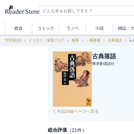
総合
コミック
ラノベ
小説
雑誌・
TOP(総合)
ビジネス・実用フロア
教養
一般教養
古典落語
レ
古典落語
興津要
/
講談社
作品詳細ページへ戻る
総合評価
（
21
件）