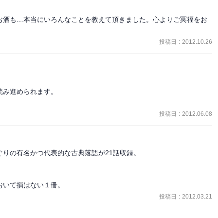
打ちにいたしました」。隣家「手打ちは良いが死骸はこちらへ渡して
お酒も…本当にいろんなことを教えて頂きました。心よりご冥福をお
く、腹(原)に葬り、骨は明朝、高野(厠かわや)に納まるでございまし
投稿日
:
2012.10.26
ます。『不動坊』

臭い酒、酒臭い水。『七度狐』

み進められます。

投稿日
:
2012.06.08
りの有名かつ代表的な古典落語が21話収録。

おいて損はない１冊。
投稿日
:
2012.03.21