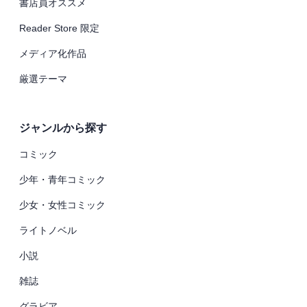
書店員オススメ
Reader Store 限定
メディア化作品
厳選テーマ
ジャンルから探す
コミック
少年・青年コミック
少女・女性コミック
ライトノベル
小説
雑誌
グラビア