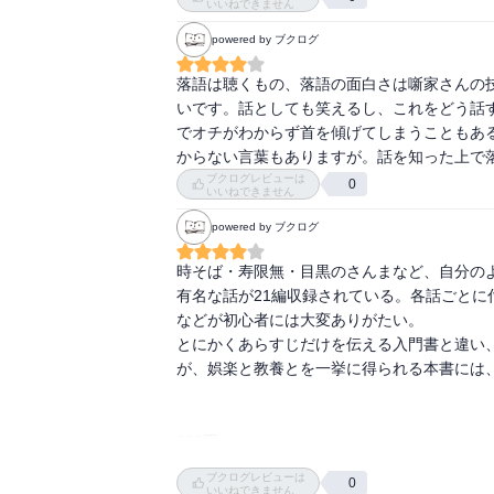
いいねできません
○強力ごうりき。山伏の旅の荷物を運ぶ従者。

powered by ブクログ
○大家(長屋の管理人)。店子たなこ(長屋の
長屋の修理。長屋の所有者ではない。

落語は聴くもの、落語の面白さは噺家さんの
○一升瓶。1.8リットル

いです。話としても笑えるし、これをどう話
でオチがわからず首を傾げてしまうこともあ
からない言葉もありますが。話を知った上で
**********************

ブクログレビューは
0
笑福亭松鶴,六代目(1918-86)

いいねできません
桂米朝,三代目(1925-2015)

powered by ブクログ
桂春団治,三代目(1930-2016)

桂文枝,五代目(1930-2005)

時そば・寿限無・目黒のさんまなど、自分の
立川談志,七代目(1936-2011)

有名な話が21編収録されている。各話ごと
古今亭ここんてい志ん朝(1938-2001)

などが初心者には大変ありがたい。

とにかくあらすじだけを伝える入門書と違い
桂文枝,六代目(1943-)

が、娯楽と教養とを一挙に得られる本書には、
笑福亭鶴瓶 (1951-)

柳家やなぎや喬太郎きょうたろう(1963-)

入船亭いりふねてい扇辰せんたつ(1964-)
800円。
ブクログレビューは
0
いいねできません