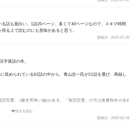
投稿日
:
2025.07.07
る話も面白い。1話20ページ、多くて40ページなので、スキマ時間
を得る上で読むのにも意味があると思う。
投稿日
:
2025.07.20
活字落語の本。

(下)に収められている62話の中から、青山忠一氏が21話を選び、再録し
落語百選」 (麻生芳伸／編)がある。「落語百選」の方は春夏秋冬の全4
「落語百選」全4巻は私も所有しているが、どれか1冊を選ぶのは難し
続きを読む
だけ買っても、どうにも落ち着きが悪い。1冊だけでは百選のうち25
投稿日
:
2025.02.16
夏秋冬のうち、1つだけでは欠けている感じがするからだ。

いている。「時そば」、「目黒のさんま」、「寿限無」など、有名な