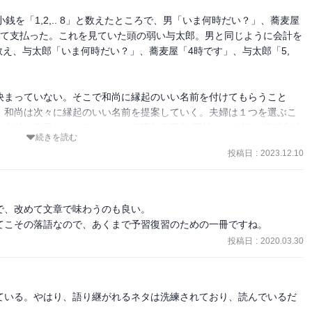
語」だけで、(上)や(下)などの文字が付かず、この1冊で完結してい
銭を「1,2,.. 8」と数えたところで、男「いま何時だい？」、蕎麦屋
勉強になる。「落語の歴史」は30ページあり、読みやすくうまくまと
ごまかして支払った。これを見ていた頭の弱い与太郎。男と同じように会計を
と数え、与太郎「いま何時だい？」、蕎麦屋「4時です」、与太郎「5, 
。どれか1冊なら本書がベストの選択。入門者にお勧めだ。

決まっていない。そこで和尚に縁起のいい名前を付けてもらうこと
はなく、見やすいように五十音順に並び替えた。

。和尚は次々に縁起のいい名前を提案していく。夫婦は１つを選ぶこ
名前を息子につけることに。寿限無寿限無 五劫のすり切れ 海砂利水
続きを読む
まつ) 風来末 食う寝るところに住むところ やぶらこうじのぶらこうじ 
投稿日
:
2023.12.10
ーリンガンのグーリンダイ グーリンダイのポンポコピーのポンポコナ
)。『寿限無』

まれるも、江戸の豆腐屋の奉公として雇ってもらう。「トウフ、ゴマ入
、改めて文章で味わうのも良い。

目に働き、豆腐屋の夫婦に気に入られ、豆腐屋の娘と結婚し、豆腐屋
てこその落語なので、あくまで予習復習のための一冊ですね。
ん)久遠寺で願掛けをしていたので、お礼参り(願解き/がんほどき)のた
投稿日
:
2020.03.30
ど)き～」。『甲府い』

ことは半ば諦め、気ままに暮らしていた。ある日、本を読みすぎて肩
錦木という男)を呼ぶ。腕がとてもよく、話もうまい。大変気に入り
ている。やはり、語り継がれるネタは洗練されており、読んでいるだ
人の最高位である検校)を与えてやる」。その後、あん摩は大病して寝