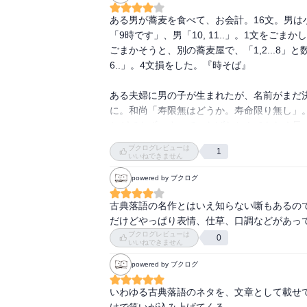
演目は収録されているし、タイトルも「古典落
ある男が蕎麦を食べて、お会計。16文。男は小
る。巻末に収録されている「落語の歴史」も
「9時です」、男「10, 11..」。1文を
まっている。

ごまかそうと、別の蕎麦屋で、「1,2...8」
6..」。4文損をした。『時そば』

活字落語のベストと呼ぶのにふさわしい1冊だ
ある夫婦に男の子が生まれたが、名前がまだ
収録されている演目は下記のとおり。収録順で
に。和尚「寿限無はどうか。寿命限り無し」
とができず、すべてつなげたとんでもなく長い
【01】青菜

魚の水行末(すいぎょうまつ) 雲来末(うんらい
ブクログレビューは
【02】明烏

1
パイポパイポ パイポのシューリンガン シュ
いいねできません
【03】居残り佐平次

の長久命(ちょうきゅうめい)の長助(ちょうすけ
powered by ブクログ
【04】厩火事

【05】がまの油

甲府(山梨)から出てきた男が浅草で財布を盗
古典落語の名作とはいえ知らない噺もあるので
【06】小言幸兵衛

り、がんもどき～」と豆腐を売り歩く。真面
だけどやっぱり表情、仕草、口調などがあっ
【07】子別れ

の跡取りに。江戸に来る前に身延山(みのぶさ
ブクログレビューは
0
【08】三人旅

いいねできません
めに帰ることに。「甲府、お詣り、願解(がんほ
【09】三方一両損

powered by ブクログ
【10】三枚起請

大名の父と仲がよくないある男。大名になる
【11】芝浜

がこったので、盲目のマッサージ師(あん摩の
いわゆる古典落語のネタを、文章として載せ
【12】寿限無

「もし私が大名になったら、お前に高い位(盲
けで笑いが込み上げてくる。