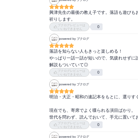
武家の下男「わが家の庭に忍び込んだ筍を手
興津先生の最後の教え子です。落語も遊びも
もらおう」。武家の下男「死骸はこちらで手厚
祈りします。
ょう。『たけのこ』

ブクログレビューは
0
いいねできません
幽霊(遊芸ゆうげい)稼人(かせぎにん)でござい
powered by ブクログ
落語を知らない人もきっと楽しめる！

酒の中に水を混ぜる、水の中へ酒を混ぜる。水
やっぱり一話一話が短いので、気疲れせずに読
解説もついていて◎
『首提灯』

ブクログレビューは
0
いいねできません
○死神

powered by ブクログ
○饅頭こわい

○目黒のさんま

明治・大正・昭和の速記本をもとに、選りすぐ
○猫の皿

○芝浜

現在でも、寄席でよく喋られる演目ばかり。

○火炎太鼓

世代を問わず、読んでおいて、手元に置いて
○頭山

ブクログレビューは
0
○たらちね

いいねできません
明烏あけがらす

powered by ブクログ