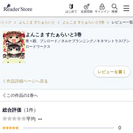
はじめて
会員登録
サインイン
検索
コミック
よんこま すたぁらいと
よんこま すたぁらいと3巻
レビュー一覧
よんこま すたぁらいと3巻
巻々廻、ブシロード／ネルケプランニング／キネマシトラス
/
ブシ
ロードワークス
レビューを書く
作品詳細ページへ戻る
この作品の1巻へ
総合評価
（
1
件）
--
平均
0