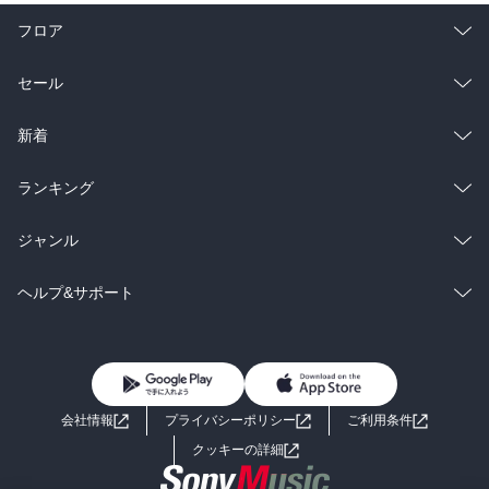
フロア
総合
コミック
セール
ラノベ
小説
総合
コミック
新着
雑誌・グラビア
ビジネス・実用
ラノベ
小説
総合
コミック
ランキング
BL・TL
雑誌・グラビア
ビジネス・実用
ラノベ
小説
総合
コミック
ジャンル
BL・TL
雑誌・グラビア
ビジネス・実用
ラノベ
小説
コミック
男性コミック
ヘルプ&サポート
BL・TL
雑誌・グラビア
ビジネス・実用
女性コミック
コミック誌
初めての方へ
ヘルプ
BL・TL
ライトノベル
男子向けラノベ
よくあるご質問
お問い合わせ
会社情報
プライバシーポリシー
ご利用条件
女子向けラノベ
小説
利用規約
クッキーの詳細