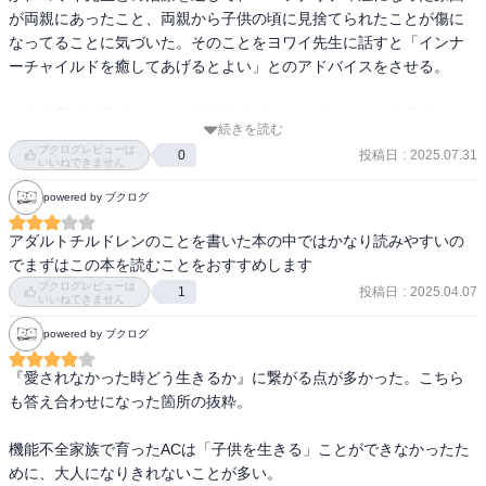
が両親にあったこと、両親から子供の頃に見捨てられたことが傷に
なってることに気づいた。そのことをヨワイ先生に話すと「インナ
ーチャイルドを癒してあげるとよい」とのアドバイスをさせる。

それを見て、私がチャットGPTで「インナーチャイルドを癒すこと
続きを読む
で人生やメンタルが変わる本のオススメは？」と質問して得られた
ブクログレビューは
投稿日
:
2025.07.31
0
回答のうちの1冊。
いいねできません
powered by ブクログ
アダルトチルドレンのことを書いた本の中ではかなり読みやすいの
でまずはこの本を読むことをおすすめします
ブクログレビューは
投稿日
:
2025.04.07
1
いいねできません
powered by ブクログ
『愛されなかった時どう生きるか』に繋がる点が多かった。こちら
も答え合わせになった箇所の抜粋。

機能不全家族で育ったACは「子供を生きる」ことができなかったた
めに、大人になりきれないことが多い。
