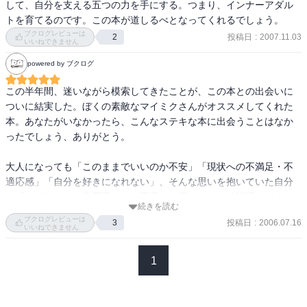
して、自分を支える五つの力を手にする。つまり、インナーアダル
・助けを求める

トを育てるのです。この本が道しるべとなってくれるでしょう。
・限界を設ける

ブクログレビューは
投稿日
:
2007.11.03
2
・自分の価値や感情・ニーズを確認する

いいねできません
・質問する

powered by ブクログ
・問題を解決する

・話を聞く

この半年間、迷いながら模索してきたことが、この本との出会いに
・適切に感情を表現する

ついに結実した。ぼくの素敵なマイミクさんがオススメしてくれた
・ノーという

本。あなたがいなかったら、こんなステキな本に出会うことはなか
・自分から行動を起こす

ったでしょう、ありがとう。 

・交渉する

・責任を取る

大人になっても「このままでいいのか不安」「現状への不満足・不
・遊ぶ

適応感」「自分を好きになれない」、そんな思いを抱いていた自分
の「なぜ？」に、真正面から、平易かつ深いことばで説明してくれ
続きを読む
る。 

ブクログレビューは
大人の核となる５つの力

投稿日
:
2006.07.16
3
いいねできません
１、自分を認める力

人は心の中に、子どもと大人を持っている。本来こどもは自由な心
２、コントロールをある程度手放す力

を持って遊ぶ、しかしそれが何らか喪失体験から傷ついてしまう、
1
３、感情を感じる力

傷ついたこどもこそが、自分が信じられない、アダルトチャイルド
４、ニーズを見分ける力

に育っていく。 

５、限界と境界を設定する力
