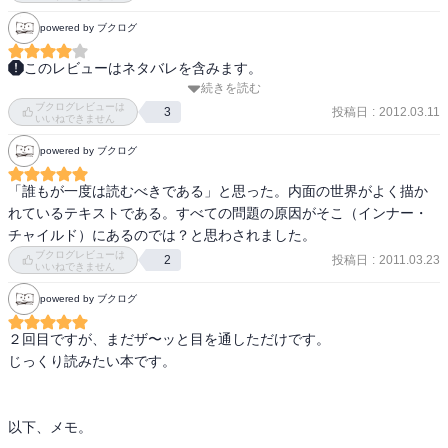
向かっていったらいいのかな。自分の中のおとなの自分を育てるこ
に反論することなのである。

と。その おとなとは自分を幸せにできる人。

痛みのない自分になるには、痛みの存在を認め、感情と向き合うこ
powered by ブクログ
ゆっくり育てていきたい。

とが必要である。悲しみ、傷付き、怖れを自分のものとして受け止
このレビューはネタバレを含みます。
め、そのようにして生きてこなければならなかったことへの怒りを
思ったことをつらつらと。
続きを読む
　重そう……と思い読むラインナップから外していた一冊。やはり
受け止めることである。

ブクログレビューは
重い。

投稿日
:
2012.03.11
3
いいねできません
　が、人って強いんだなぁとも思わせる。

痛ましい現実に向き合うことを避け、今の人生にとどまり続けると
powered by ブクログ
　ガチでこの道を進む人は、自助グループとかに入る方が進みやす
いうことは、自己否定と痛みの中を生きていくという重荷を将来の
いんだろうな。
自分に背負わせることである。

「誰もが一度は読むべきである」と思った。内面の世界がよく描か
前に進むためには過去を終わらせる必要があり、それは自らの記憶
れているテキストである。すべての問題の原因がそこ（インナー・
から消し去ることではなく個人史の重要な一面としてあるべき場所
チャイルド）にあるのでは？と思わされました。
に位置させることである。それができればいずれ過去の痛みに敬意
ブクログレビューは
投稿日
:
2011.03.23
2
いいねできません
を払えるようになり、自分の体験を苦闘しながら人生を切り抜け成
長してきた重要な一部として大切に思えるようになるだろう。

powered by ブクログ
自分の痛みをどうするかは、自分の選択に任されているのである。

２回目ですが、まだザ〜ッと目を通しただけです。

回復を始めるにあたって、過去について語ることが重要であり、そ
じっくり読みたい本です。

の目的は、それをきちんと過去のものにするためである。人が過去
を探るのは、それを誰かのせいにするためではなく、真実を発見し
認めるためである。過去に起きた特定の出来事を振り返ることは、
以下、メモ。
