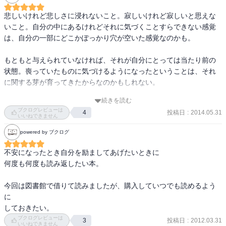
見捨てられ感を味わった子どもは自己否定を心に刻み、他人が正し
悲しいけれど悲しさに浸れないこと。寂しいけれど寂しいと思えな
く自分は間違っているという認識を持つので、他人の理不尽な行動
いこと。自分の中にあるけれどそれに気づくことすらできない感覚
にも耐えてしまい、相手の望みに合わせてしまい、相手に従ってし
は、自分の一部にどこかぽっかり穴が空いた感覚なのかも。

まうので支配被支配の関係を築いてしまう。

一方、他人と付き合おうとしなかったり、自分が犠牲者であること
もともと与えられていなければ、それが自分にとっては当たり前の
を周囲にアピールする場合もある。自分はこんな酷い目にあってき
状態。喪っていたものに気づけるようになったということは、それ
たと訴え、犠牲者でいることが生き方そのものになっている。

に関する芽が育ってきたからなのかもしれない。

痛みから楽になれることを期待し、〝何かに依存する「自己治
続きを読む
小さい頃本当は寂しかったと思えるように変化したとしたなら、今
療」〟を行うこともある。食、ニコチン、アルコール、ドラッグ、
ブクログレビューは
投稿日
:
2014.05.31
4
は寂しさ以外の感情がきっと育っているから。もしかしたら、それ
いいねできません
セックス、人間関係への依存（他人の利用）等。

は愛情のようなものかもしれないし、怒りかもしれない。

powered by ブクログ
これまで述べたように痛みをコントロールすることに一生懸命にな
感情に良いも悪いもない。今あなたが感じているものはそれでいい
る人もいれば、痛みを生み出す状況をコントロールしようとする人
不安になったとき自分を励ましてあげたいときに

んだよ、そう感じてもいいんだよ。

もいる。

何度も何度も読み返したい本。

よくあるのが、完璧に行動していれば誰からも批判されないし、そ
かつて与えられなかったものを 他者に求めることは現実的な期待で
うすればこれ以上傷付く理由はなくなるはずだという考えに基づい
今回は図書館で借りて読みましたが、購入していつでも読めるよう
はないかもしれない。

た「完全主義」である。ただこの自分はこれで良いと感じられるよ
に

自分の中のこどもとおとな、どっちも居ていい。ときに無邪気にな
うにして痛みの原因を減らそうとする戦いには限度がないので、本
しておきたい。
ったり、ときに自分を慰めたり、バランスを取りながら外の世界に
当に必要なのは自分の価値に気付き、自己否定からくるメッセージ
ブクログレビューは
投稿日
:
2012.03.31
3
いいねできません