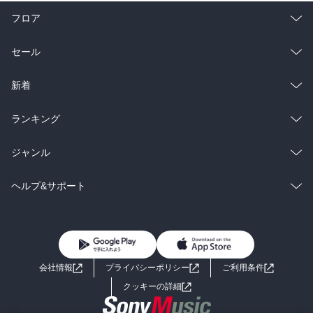
親との関係は特に大きく影響する。自分の感情を認めてほしい時
フロア
に、認めてもらえなかった。自分は感情を出してはいけなかったの
自分を肯定する言葉のリストを作ろう。

だと、自分を責め、そして自分の価値を下げる、自分などたいした
それをいつも持ち歩いて、１日に何度か確認しよう。

総合
コミック
セール
ことはないと自分の感情を否定し、いつか自分が何者なのかがわか
もはやそのリストが必要なくなって、自己確認の力を自然に使える
らなくなる。自分と世界の境目がわからない、境界の混乱。自分の
ようになったとき、あなたは自分が好きになっていることに気がつ
ラノベ
小説
総合
コミック
新着
ニーズより、他人のニーズ。 

くでしょう。

雑誌・グラビア
ビジネス・実用
ラノベ
小説
痛みに対して適切に反応してこなかった、、、怒り、哀しみ、喜
総合
コミック
ランキング
び、、、。しかしそうするより仕方なかった、子どもが大人の社会
神様、私におあたえください。

BL・TL
の中で生き延びるためには。 

雑誌・グラビア
ビジネス・実用
ラノベ
小説
総合
コミック
ジャンル
自分に変えられないものを受け入れる落ち着きを。

変えられるものは変えていく勇気を。

そうして産み落とされた信念は、時として大人の自分を苦しめる。
BL・TL
雑誌・グラビア
ビジネス・実用
ラノベ
小説
コミック
男性コミック
ヘルプ&サポート
そして２つのものを見分ける賢さを。

何か成果を出さなければ価値がないと見なされる、自分の成果はた
いしたことないと思う、、、。 

BL・TL
雑誌・グラビア
ビジネス・実用
女性コミック
コミック誌
初めての方へ
ヘルプ
ベッドに入るかどうかはコントロールできる。

そうした信念こそが、今の自分を苦しめている。この信念を乗り越
BL・TL
ライトノベル
男子向けラノベ
眠りはコントロールできない。

よくあるご質問
お問い合わせ
えていくには、過去と向き合うこと。今の自分には、子ども時代に
本を読むことはコントロールできる。

会社情報
プライバシーポリシー
ご利用条件
はできなかった力がある。少しずつ、少しずつ、乗り越えていく。
理解するかどうかはコントロールできない。

女子向けラノベ
小説
利用規約
信念を捨てる儀式も必要だ。潜在意識に訴えかける。 

クッキーの詳細
遊びを始めるかどうかはコントロールできる。

ゲームに勝つかどうかはコントロールできない。
