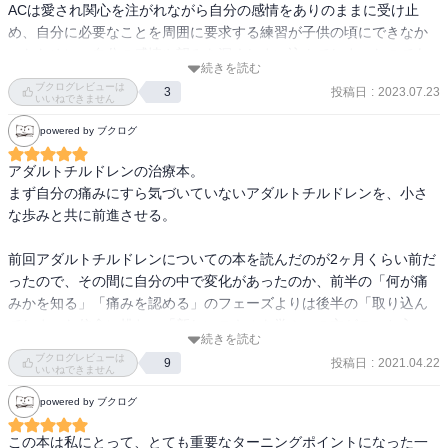
ACは愛され関心を注がれながら自分の感情をありのままに受け止
め、自分に必要なことを周囲に要求する練習が子供の頃にできなか
ったために、自分の感情や望みを深くしまい込んでしまったのであ
続きを読む
る。

ブクログレビューは
投稿日
:
2023.07.23
3
ACは心の中に慢性的な喪失を抱えているが、自分が何を失ったのか
いいねできません
はっきり気付いてなく、そこにあるのは漠然とした虚しさ、何かが
powered by ブクログ
足りないという感じ、今の自分ではダメなのではないかという不安
である。これらは何か別のものや人で埋めようとしたり、必死に大
アダルトチルドレンの治療本。

丈夫なふりをしてみても消えないので、失ったものの正体を知るこ
まず自分の痛みにすら気づいていないアダルトチルドレンを、小さ
とが必要である。

な歩みと共に前進させる。

これまで長い間①否認（「話すな」「感じるな」「信頼するな」の
ルールを教え込まれ、自分が感じたことや受け取ったことを大した
前回アダルトチルドレンについての本を読んだのが2ヶ月くらい前だ
ことではないと捉えることであり、防衛のメカニズム）②孤立（前
ったので、その間に自分の中で変化があったのか、前半の「何が痛
述ルールにより情緒的な孤立の中で生きることとなる）③硬直性
みかを知る」「痛みを認める」のフェーズよりは後半の「取り込ん
（厳格な家庭での〜すべきという押し付けであり、自主性や自由は
でしまった信念に挑む」「新しいスキルを学ぶ」の方がスッと入っ
奪われるためここにも前述ルールが存在する）④シェイム（親から
続きを読む
てきた。

ブクログレビューは
の拒絶により自分自身を欠陥品と捉える感覚）により、その正体は
投稿日
:
2021.04.22
9
特に何をしたということもないのに、知らぬ間に自分の中で何かが
いいねできません
見えないものとなっていたのである。

進んでいたようだ。

powered by ブクログ
子どもは、ただありのままの自分として大切にされる権利や、親の
特に人と関わる際には親密度のグラデーションがあることや、他者
この本は私にとって、とても重要なターニングポイントになった一