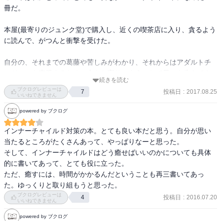
喪失を埋め合わせるための存在ではなくその子自身として慈しんで
と生活を共にすることはあらゆる感性を共有することではないとい
冊だ。

育てられる権利、無条件に愛される権利を持って生まれてくるはず
う言葉。これ、すごい発見だ〜。そうなんだ。知らなかった。全て
なので、これらの権利を奪われてるということは見捨てられている
において自分と同じ感想を持ってほしいと思っていたな。

本屋(最寄りのジュンク堂)で購入し、近くの喫茶店に入り、貪るよう
ということである。この見捨てられる体験は、自分自身やこの世界
に読んで、がつんと衝撃を受けた。

を「いいものだ」と感じる力を著しく損ってしまう。

人を許すということについて、「大目に見ることではない」「相手
いくら親が間違っていようとも、子どもは親の行動が間違いだとは
を免責することではない」「自己犠牲ではない」「そのことについ
自分の、それまでの葛藤や苦しみがわかり、それからはアダルトチ
考えないのである。自分にとってどうしても必要な存在である親を
て二度と怒りを感じないということではない」とあった。なるほど
ルドレンを克服するため、本をお守りのようにして日々を生きてき
拒否することはできないので、その代わりに子どもは自分が間違っ
な〜。

続きを読む
た。

ていて自分が悪いんだという重荷を背負いこむ。そうすることで、
ブクログレビューは
わたしはこれまで許すというのは何か得体の知れない感じがして、
投稿日
:
2017.08.25
7
いいねできません
親の間違いをなかったことにし、少しでも安全を感じようとするの
誰かを許したことは無かったけど、こうやって細かく構造を分析し
子供を生きれば大人になれる、このタイトルが全てを物語ってい
である。

powered by ブクログ
て教えられると、わたしにも出来るかな？と思えてくる。すごくい
る。

い。
インナーチャイルド対策の本。とても良い本だと思う。自分が思い
痛みから自由になるためには、一度過去の痛みの中を通り直す必要
ずっと持っていたい一冊。
当たるところがたくさんあって、やっぱりなーと思った。

があり、過去を探り過去と現在の繋がりを探る必要がある。

そして、インナーチャイルドはどう癒せばいいのかについても具体
的に書いてあって、とても役に立った。

見捨てられ感や怖れを感じた時、子どもは愛される存在でいようと
ただ、癒すには、時間がかかるんだということも再三書いてあっ
する。それは他人の基準に合わせること、つまり自分の感情を切り
た。ゆっくりと取り組もうと思った。
捨てて他人の意向を優先することである。これは、自分を防衛する
ブクログレビューは
ことから自分を癒すことへとコースを切り替えるまで、大人になっ
投稿日
:
2016.07.20
4
いいねできません
てもずっと続くのである。

powered by ブクログ