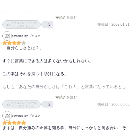
物事の見方を転換させるきっかけになる。例えば親が怒って自分を
叩いたケースでは、子どもの見方からすれば自分が悪かった至らな
かったために親を怒らせたんだとなるが、大人の目で見直してみれ
否認のもとで育つということは、「話すな」「感じるな」「信頼す
続きを読む
ば親は自分自身に腹を立てていたのかもしれないし、失業したこと
るな」というルールを教え込まれること。

ブクログレビューは
投稿日
:
2009.01.31
5
で頭にきていたのかもしれないと考えることができる。振り返らな
いいねできません
ければ事実を当時の認識のまま誤認し続けることとなるのである。

powered by ブクログ
過去にまつわる感情を感じ、語るためには「普通」を知っておく必
回復プロセス　４つのステップ

要があるが、問題を抱えて育った人はそれが分からないことが多
１、過去の喪失を探る

「自分らしさとは？」

い。例えば悲しい時に涙が出るのは「普通」だし、自分の感情はど
２、過去と現在をつなげる

れも間違ってないしちゃんとした理由がある。自分と似た体験につ
３、取り込んだ信念に挑む

すぐに言葉にできる人は多くないかもしれない。

いて聞くことや、そうした体験が綴られた本を読むことも必要で、
４、新しいスキルを学ぶ

それらは自分自身の体験を理解し語るための言葉を与えてくれる。

この本はそれを持つ手助けになる。

過去の痛みを通り直すには、自分と他人（カウンセラーや友人等せ
めて一人は）への信頼も必要だが、子供時代に人を信頼し裏切られ
新しく置き換える信念

もしも、あなたの自分らしさは「これ！」と言葉になっているとし
てきた人は信じることを恐れるようになり、自分にとって大切な相
・信頼に値する人はたくさんいる

たら、

手を信頼しようとした時に起こる感情と格闘するのに時間がかか
・「ノー」といっても強い自分でいられる

続きを読む
それが本物なのかを確かめることができる本。

ブクログレビューは
る。だが、それを通ってこそ子供の頃の自分を受け入れ、確認する
・遊ぶ時間は大切だ

投稿日
:
2008.05.05
2
いいねできません
ことができる。
・間違うのは私が人間だから

自分らしさを自分が認め、

powered by ブクログ
周りが認めて生きる方法を教えてくる。
まずは、自分痛みの正体を知る事。自分にしっかりと向き合い、そ
子どもが学ぶ必要のある行動やスキル
