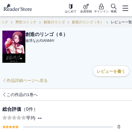
はじめて
会員登録
サインイン
検索
ミック
男性コミック
創造のリンゴ
創造のリンゴ（６）
レビュー一覧
創造のリンゴ（６）
薙澤なお
/
GANMA!
レビューを書く
作品詳細ページへ戻る
この作品の1巻へ
総合評価
（
0
件）
--
平均
0