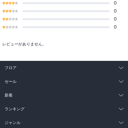
0
0
0
0
レビューがありません。
フロア
総合
コミック
セール
ラノベ
小説
総合
コミック
新着
雑誌・グラビア
ビジネス・実用
ラノベ
小説
総合
コミック
ランキング
BL・TL
雑誌・グラビア
ビジネス・実用
ラノベ
小説
総合
コミック
ジャンル