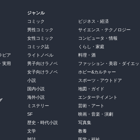
ジャンル
コミック
ビジネス・経済
男性コミック
サイエンス・テクノロジー
女性コミック
コンピュータ・情報
コミック誌
くらし・家庭
ラビア
ライトノベル
料理・酒
・実用
男子向けラノベ
ファッション・美容・ダイエッ
女子向けラノベ
ホビー&カルチャー
小説
スポーツ・アウトドア
国内小説
地図・ガイド
海外小説
エンターテイメント
グ
ミステリー
芸術・アート
SF
映画・音楽・演劇
歴史・時代小説
写真集
文学
教養
雑誌
医学・福祉