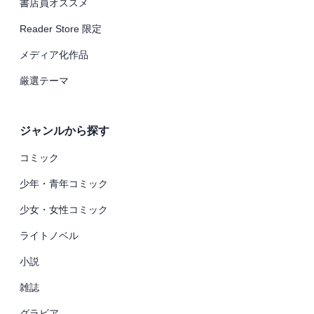
書店員オススメ
Reader Store 限定
メディア化作品
厳選テーマ
ジャンルから探す
コミック
少年・青年コミック
少女・女性コミック
ライトノベル
小説
雑誌
グラビア