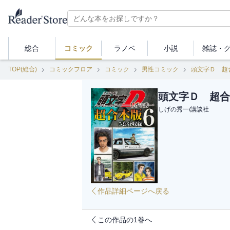
総合
コミック
ラノベ
小説
雑誌・
TOP(総合)
コミックフロア
コミック
男性コミック
頭文字Ｄ 超
頭文字Ｄ 超合
しげの秀一
/
講談社
作品詳細ページへ戻る
この作品の1巻へ