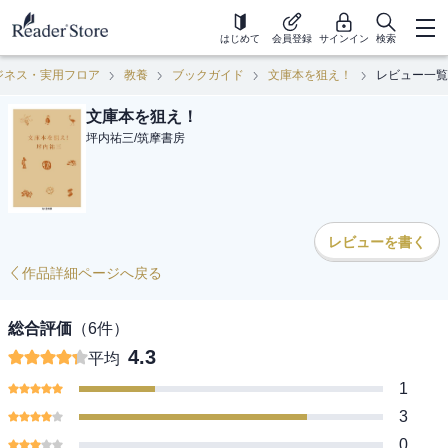
はじめて
会員登録
サインイン
検索
ジネス・実用フロア
教養
ブックガイド
文庫本を狙え！
レビュー一覧
文庫本を狙え！
坪内祐三
/
筑摩書房
レビューを書く
作品詳細ページへ戻る
総合評価
（
6
件）
4.3
平均
1
3
0