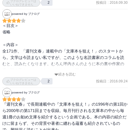
ブクログレビューは
投稿日
:
2016.09.30
2
金子光晴『絶望の精神史』講談社文芸文庫

いいねできません
椎名誠『さらば国分寺書店のオババ』新潮文庫

powered by ブクログ
産経新聞社会部『葬送』現代教養文庫

池田弥三郎『銀座十二章』朝日文庫

＜目次＞

いその・えいたろう『性商伝』徳間文庫

省略

関川夏央『海峡を越えたホームラン』双葉文庫

清水勲『近代日本漫画百選』岩波文庫

＜内容＞

篠沢秀夫『学校では教えない文章術』青春文庫

全171作、「週刊文春」連載中の「文庫本を狙え！」のスタートか
大槻ケンヂ『のほほん雑記帳』角川文庫

ら。文学は今読まない私ですが、このような名読書家のコラムを読
みなもと太郎『お楽しみはこれもなのじゃ』河出文庫

むと、読みたくなります。むろん坪内さんのように本の裏や作家の
石井研堂『明治事物起源１』ちくま学芸文庫

裏を読み取ることはできないし、たぶん読み切れないようなものが
阿久悠『夢を食った男たち「スター誕生」と黄金の70年代』道草文
続きを読む
多いと思いますが、いつか読んでみたいな…
ブクログレビューは
庫

投稿日
:
2016.09.24
2
いいねできません
高信太郎『おもろい韓国人　愛があるから、ここまで言える』光文
powered by ブクログ
社文庫

宇野千代『神さまは雲のなか』ハルキ文庫

『週刊文春』で長期連載中の『文庫本を狙え！』の1996年の第1回か
朝日新聞社編『朝日新聞の記事にみる恋愛と結婚』（明治・大正）
ら2000年の第171回までを収録。毎月刊行される文庫本の中から毎
朝日文庫

週1冊のお勧め文庫を紹介するという企画である。本の内容の紹介だ
梶原一騎『地獄からの生還』幻冬社アウトロー文庫

けに留まらず、その背景や著者に纏わる蘊蓄も紹介されているの
植草甚一『ミステリの原稿は夜中に徹夜で書こう』双葉文庫

で、興味深く読むことが出来た。
