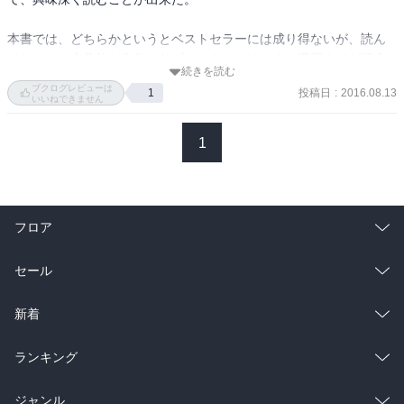
岡茂雄『（新編）炉辺山話』平凡社ライブラリー

いしいひさいち・漫画/峯正澄・文『95大問題』創元ライブラリ

本書では、どちらかというとベストセラーには成り得ないが、読ん
森茉莉/早川暢子編『貧乏サヴァラン』ちくま文庫

でおきたい古典的な名作やサブカルもの、はたまた漫画までが紹介
前坂俊之編『阿部定手記』中公文庫

続きを読む
されている。従い、おのずと普段は余り手を出さない出版社が多
柴田錬三郎『デカダン作家行状記』集英社文庫

ブクログレビューは
投稿日
:
2016.08.13
1
い。また、現在は絶版となり入手困難な文庫本が目につく。悲しい
いいねできません
津野梅太郎『歩くひとりもの』ちくま文庫

ことに、年々、文庫本の刊行から絶版までのサイクルは短くなって
山下清『日本ぶらりぶらり』ちくま文庫

いるようで、まったく油断も隙もない。
1
星新一『明治人物誌』新潮文庫

勝新太郎『俺、勝新太郎』廣済堂文庫

蛭子能収『エビスヨシカズの秘かな愉しみ』講談社＋α文庫

池波正太郎『青春忘れもの』中公文庫

泉昌之『かっこいいスキヤキ』扶桑社文庫

フロア
水上勉『私版　東京図絵』朝日文庫

杉田かおる『すれっからし』小学館文庫

総合
コミック
セール
岡本太郎『沖縄文化論』中公文庫

四方田犬彦『月島物語』集英社文庫

ラノベ
小説
総合
コミック
新着
ビートたけし『真説「たけし！」オレの毒ガス半生記』講談社＋α文
庫

雑誌・グラビア
ビジネス・実用
ラノベ
小説
総合
コミック
ランキング
佐藤良明／柴田元幸『佐藤君と柴田君』新潮文庫

丸山昭『トキワ荘実録』小学館文庫

BL・TL
雑誌・グラビア
ビジネス・実用
ラノベ
小説
総合
コミック
ジャンル
松本哉『永井荷風ひとり暮らし』朝日文庫
