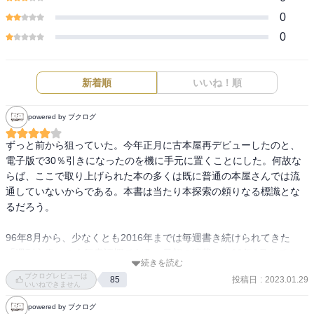
0
0
新着順
いいね！順
powered by ブクログ
ずっと前から狙っていた。今年正月に古本屋再デビューしたのと、
電子版で30％引きになったのを機に手元に置くことにした。何故な
らば、ここで取り上げられた本の多くは既に普通の本屋さんでは流
通していないからである。本書は当たり本探索の頼りなる標識とな
るだろう。

96年8月から、少なくとも2016年までは毎週書き続けられてきた
「週刊文春」の人気書評欄である。最初の連載から00年6月までの
続きを読む
171篇を全て載せている。書いた時は全て新刊ではあった。残念なが
ブクログレビューは
投稿日
:
2023.01.29
85
ら坪内祐三さんは現代小説と推理小説は扱わないと述べているの
いいねできません
で、世の中の「売れ筋の文庫本」は扱われていない。でも、この人
powered by ブクログ