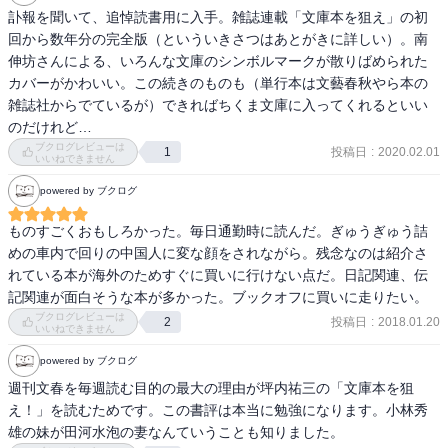
の選択眼には信頼がおける。一応私では心許ないだろうけど、私が
訃報を聞いて、追悼読書用に入手。雑誌連載「文庫本を狙え」の初
保証する。

回から数年分の完全版（といういきさつはあとがきに詳しい）。南
伸坊さんによる、いろんな文庫のシンボルマークが散りばめられた
171篇のうち、我が蔵書及び読了本は4冊しかない。それが全部「お
カバーがかわいい。この続きのものも（単行本は文藝春秋やら本の
勧め本」であることが、信頼できることの根拠である。即ち、

雑誌社からでているが）できればちくま文庫に入ってくれるといい
水木しげる『猫楠　南方熊楠の生涯』角川ソフィア文庫

のだけれど…
森鴎外『渋江抽斎』岩波文庫

ブクログレビューは
投稿日
:
2020.02.01
1
石川達三『生きている兵隊』中公文庫（2014年6月マイレビュー済
いいねできません
み）

powered by ブクログ
矢吹晋編／鈴木博訳『周恩来「１９歳の東京日記」』小学館文庫
（2019年4月にマイレビュー済み）

ものすごくおもしろかった。毎日通勤時に読んだ。ぎゅうぎゅう詰
めの車内で回りの中国人に変な顔をされながら。残念なのは紹介さ
よって、古本屋巡りの時には、私はまず本書の目次をながめて探し
れている本が海外のためすぐに買いに行けない点だ。日記関連、伝
てみようと思う。1年間で発刊される文庫本はいったい何万冊だろう
記関連が面白そうな本が多かった。ブックオフに買いに走りたい。
か？そのうちのたった50冊ほどの当たり本を教えてくれる本書は貴
ブクログレビューは
投稿日
:
2018.01.20
2
重である。

いいねできません
powered by ブクログ
とりあえず、いま探しているのは以下。

週刊文春を毎週読む目的の最大の理由が坪内祐三の「文庫本を狙
高見澤潤子『のらくろひとりぼっち』光人社NF文庫

え！」を読むためです。この書評は本当に勉強になります。小林秀
篠田鉱造『明治百話』上下　岩波文庫

雄の妹が田河水泡の妻なんていうことも知りました。
澤田隆治『上方芸能列伝』文春文庫
