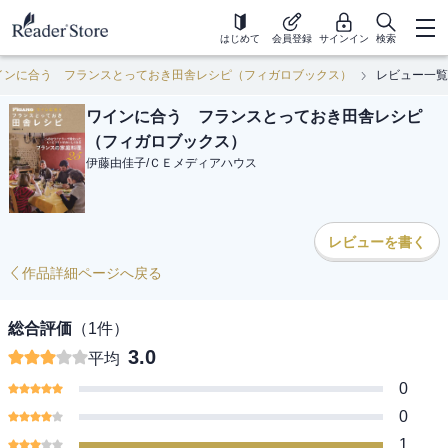
はじめて
会員登録
サインイン
検索
インに合う フランスとっておき田舎レシピ（フィガロブックス）
レビュー一覧
ワインに合う フランスとっておき田舎レシピ
（フィガロブックス）
伊藤由佳子
/
ＣＥメディアハウス
レビューを書く
作品詳細ページへ戻る
総合評価
（
1
件）
3.0
平均
0
0
1