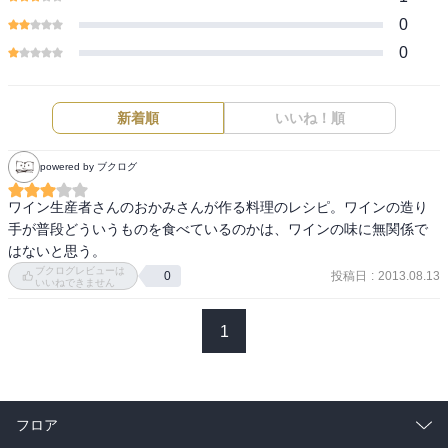
0
0
新着順
いいね！順
powered by ブクログ
ワイン生産者さんのおかみさんが作る料理のレシピ。ワインの造り
手が普段どういうものを食べているのかは、ワインの味に無関係で
はないと思う。
ブクログレビューは
投稿日
:
2013.08.13
0
いいねできません
1
フロア