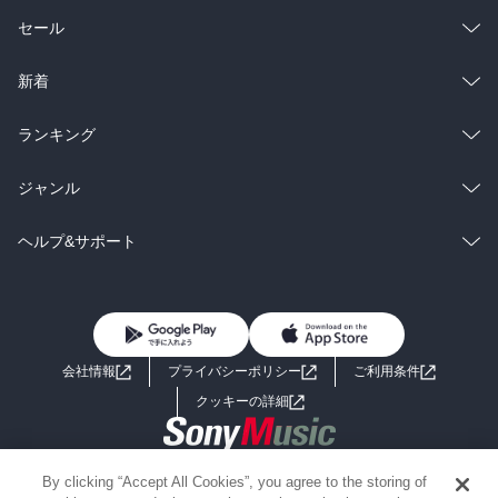
総合
コミック
セール
ラノベ
小説
総合
コミック
新着
雑誌・グラビア
ビジネス・実用
ラノベ
小説
総合
コミック
ランキング
BL・TL
雑誌・グラビア
ビジネス・実用
ラノベ
小説
総合
コミック
ジャンル
BL・TL
雑誌・グラビア
ビジネス・実用
ラノベ
小説
コミック
男性コミック
ヘルプ&サポート
BL・TL
雑誌・グラビア
ビジネス・実用
女性コミック
コミック誌
初めての方へ
ヘルプ
BL・TL
ライトノベル
男子向けラノベ
よくあるご質問
お問い合わせ
会社情報
プライバシーポリシー
ご利用条件
女子向けラノベ
小説
利用規約
クッキーの詳細
国内小説
海外小説
Copyright 2017 - 2026 Sony Music Entertainment(Japan) Inc.
By clicking “Accept All Cookies”, you agree to the storing of
ミステリー
SF
Information on the site is for the Japan domestic market only