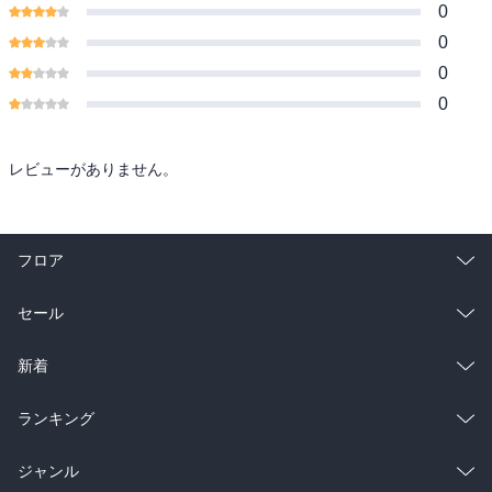
0
0
0
0
レビューがありません。
フロア
総合
コミック
セール
ラノベ
小説
総合
コミック
新着
雑誌・グラビア
ビジネス・実用
ラノベ
小説
総合
コミック
ランキング
BL・TL
雑誌・グラビア
ビジネス・実用
ラノベ
小説
総合
コミック
ジャンル