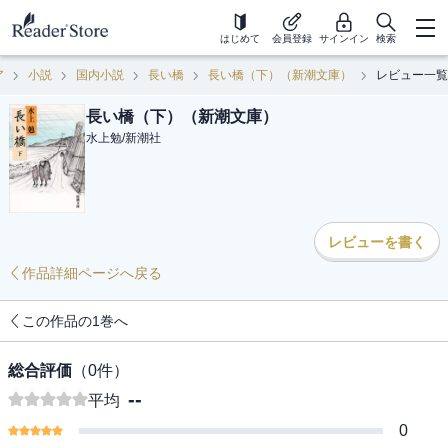
はじめて
会員登録
サインイン
検索
ア
小説
国内小説
長い橋
長い橋（下）（新潮文庫）
レビュー一覧
長い橋（下）（新潮文庫）
水上勉
/
新潮社
レビューを書く
作品詳細ページへ戻る
この作品の1巻へ
総合評価
（
0
件）
--
平均
0