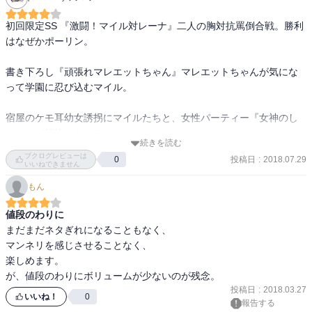
初回限定SS 『激闘！マイル対レーナ』二人の胸対抗罵倒合戦。勝利
はなぜかポーリン。

書き下ろし『頑張れマレエットちゃん』マレエットちゃんが気にな
って学園に忍び込むマイル。

宿屋のケモ耳幼女誘拐にマイルたちと、女性パーティー『女神のし
もべ』が解決にあたり…。
続きを読む
ブクログレビューは
投稿日
:
2018.07.29
0
いいねできません
もん
値段のわりに
まだまだネタぎれになることもなく、

マンネリを感じさせることなく、

楽しめます。

が、値段のわりにボリュームが少ないのが残念。
投稿日
:
2018.03.27
いいね！
0
報告する