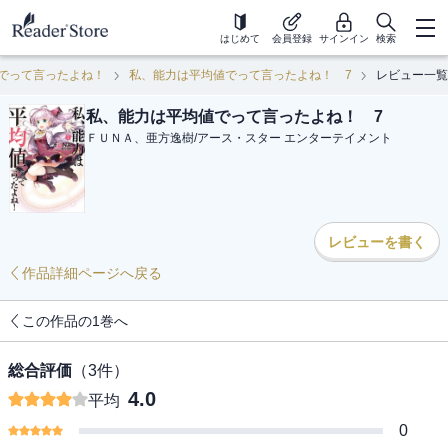
はじめて
会員登録
サインイン
検索
でって言ったよね！
私、能力は平均値でって言ったよね！ 7
レビュー一覧
私、能力は平均値でって言ったよね！ 7
ＦＵＮＡ、亜方逸樹
/
アース・スター エンターテイメント
レビューを書く
作品詳細ページへ戻る
この作品の1巻へ
総合評価
（
3
件）
4.0
平均
0