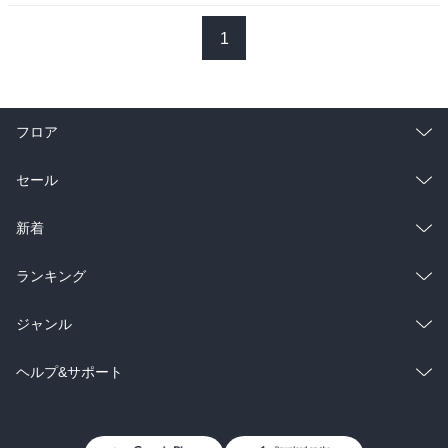
1
フロア
総合
コミック
セール
ラノベ
小説
総合
コミック
新着
雑誌・グラビア
ビジネス・実用
ラノベ
小説
総合
コミック
ランキング
BL・TL
雑誌・グラビア
ビジネス・実用
ラノベ
小説
総合
コミック
ジャンル
BL・TL
雑誌・グラビア
ビジネス・実用
ラノベ
小説
コミック
男性コミック
ヘルプ&サポート
BL・TL
雑誌・グラビア
ビジネス・実用
女性コミック
コミック誌
初めての方へ
ヘルプ