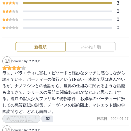
3
0
0
0
新着順
いいね！順
powered by ブクログ
毎回、バラエティに富むエピソードと軽妙なタッチに感心しながら
読んでいる。パーティーの修行というゆるい一本線で話は進んでい
るが、ナノマシンとの会話から、世界の仕組みに関わるような話題
も出てきて、シリーズの展開に関係あるのかなとふと思ったりす
る。混血の獣人少女ファリルの誘拐事件、お嬢様のパーティーに扮
しての悪質盗賊の討伐、メーヴィスの婚約阻止、マレエット嬢の学
園訪問など、どれも面白い。
ブクログレビューは
投稿日
:
2024.01.27
52
いいねできません
powered by ブクログ