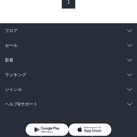
した。

1
　なんていうのか、これは「くの一」物ですが、ソフトです。女の
フロア
子が化け物に陵辱されちゃうんですが、どっちもどっち（？）

総合
コミック
セール
　人も殺さないし、冷徹さがないし。

ラノベ
小説
総合
コミック
新着
　女の子に痛々しさがないから、読みやすいですよ。生ぬるさは感
じますが、（人を殺さないところとか、命令違反に甘いとことか、
雑誌・グラビア
ビジネス・実用
ラノベ
小説
死闘の最中のはずなのになるだけ殺したくないと思っているあたり
総合
コミック
ランキング
とか）健康的です。

BL・TL
雑誌・グラビア
ビジネス・実用
ラノベ
小説
総合
コミック
ジャンル
　あ、でも一つ忠告です。

BL・TL
雑誌・グラビア
ビジネス・実用
ラノベ
小説
コミック
男性コミック
ヘルプ&サポート
　この作品は「レズ」か、「化け物陵辱」しかないです。普通の男
女のエロはありません（断言）。いや、二巻が出ればもしかした
BL・TL
雑誌・グラビア
ビジネス・実用
女性コミック
コミック誌
初めての方へ
ヘルプ
ら？　でもこの作者だと、男女より先に「ヤオイ」かも？
BL・TL
ライトノベル
男子向けラノベ
よくあるご質問
お問い合わせ