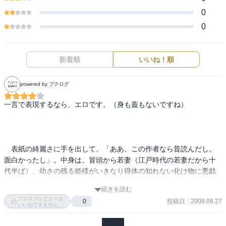
0
0
新着順
いいね！順
powered by ブクログ
一言で表現するなら、エロです。（身も蓋もないですね）

　表紙の綺麗さに手を出して、「ああ、この作者なら昔読んだし。
面白かったし」。中身は、冒頭から若妻（江戸時代の若妻だから十
代半ば）、幼さの残る姫様がいきなり得体の知れない化け物に悪戯
されているシーン。で、姫様は悦んでます。旦那に満たされてなか
続きを読む
ったので。

ブクログレビューは
投稿日
:
2008.08.27
0
いいねできません
　真っ当なポルノ書きたいなとか思っていたところなので、買いま