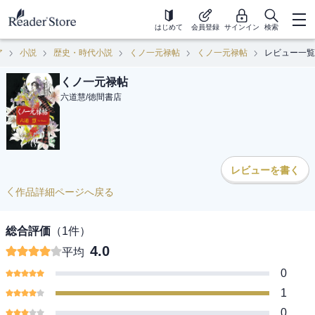
はじめて
会員登録
サインイン
検索
ア
小説
歴史・時代小説
くノ一元禄帖
くノ一元禄帖
レビュー一覧
くノ一元禄帖
六道慧
/
徳間書店
レビューを書く
作品詳細ページへ戻る
総合評価
（
1
件）
4.0
平均
0
1
0