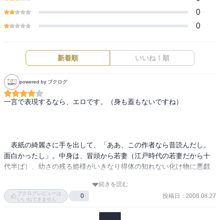
0
0
新着順
いいね！順
powered by ブクログ
一言で表現するなら、エロです。（身も蓋もないですね）

　表紙の綺麗さに手を出して、「ああ、この作者なら昔読んだし。
面白かったし」。中身は、冒頭から若妻（江戸時代の若妻だから十
代半ば）、幼さの残る姫様がいきなり得体の知れない化け物に悪戯
されているシーン。で、姫様は悦んでます。旦那に満たされてなか
続きを読む
ったので。

ブクログレビューは
投稿日
:
2008.08.27
0
いいねできません
　真っ当なポルノ書きたいなとか思っていたところなので、買いま