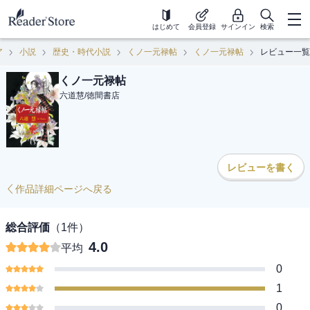
はじめて
会員登録
サインイン
検索
ア
小説
歴史・時代小説
くノ一元禄帖
くノ一元禄帖
レビュー一覧
くノ一元禄帖
六道慧
/
徳間書店
レビューを書く
作品詳細ページへ戻る
総合評価
（
1
件）
4.0
平均
0
1
0