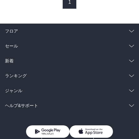
した。

1
　なんていうのか、これは「くの一」物ですが、ソフトです。女の
フロア
子が化け物に陵辱されちゃうんですが、どっちもどっち（？）

総合
コミック
セール
　人も殺さないし、冷徹さがないし。

ラノベ
小説
総合
コミック
新着
　女の子に痛々しさがないから、読みやすいですよ。生ぬるさは感
じますが、（人を殺さないところとか、命令違反に甘いとことか、
雑誌・グラビア
ビジネス・実用
ラノベ
小説
死闘の最中のはずなのになるだけ殺したくないと思っているあたり
総合
コミック
ランキング
とか）健康的です。

BL・TL
雑誌・グラビア
ビジネス・実用
ラノベ
小説
総合
コミック
ジャンル
　あ、でも一つ忠告です。

BL・TL
雑誌・グラビア
ビジネス・実用
ラノベ
小説
コミック
男性コミック
ヘルプ&サポート
　この作品は「レズ」か、「化け物陵辱」しかないです。普通の男
女のエロはありません（断言）。いや、二巻が出ればもしかした
BL・TL
雑誌・グラビア
ビジネス・実用
女性コミック
コミック誌
初めての方へ
ヘルプ
ら？　でもこの作者だと、男女より先に「ヤオイ」かも？
BL・TL
ライトノベル
男子向けラノベ
よくあるご質問
お問い合わせ