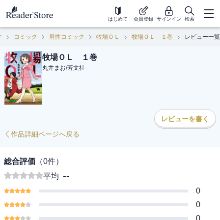
はじめて
会員登録
サインイン
検索
ア
コミック
男性コミック
牧場ＯＬ
牧場ＯＬ １巻
レビュー一覧
牧場ＯＬ １巻
丸井まお
/
芳文社
レビューを書く
作品詳細ページへ戻る
総合評価
（
0
件）
--
平均
0
0
0