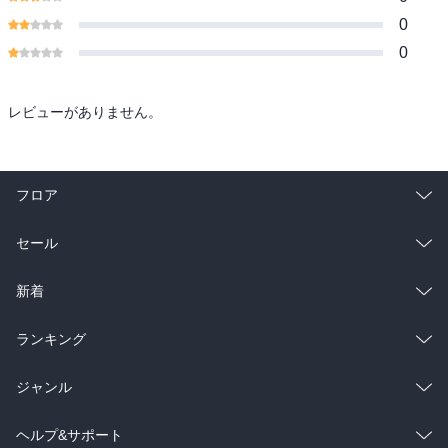
0
0
レビューがありません。
フロア
総合
コミック
セール
ラノベ
小説
総合
コミック
新着
雑誌・グラビア
ビジネス・実用
ラノベ
小説
総合
コミック
ランキング
BL・TL
雑誌・グラビア
ビジネス・実用
ラノベ
小説
総合
コミック
ジャンル
BL・TL
雑誌・グラビア
ビジネス・実用
ラノベ
小説
コミック
男性コミック
ヘルプ&サポート