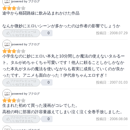
powered by ブクログ
途中から格闘路線に飲み込まれかけた作品

なんか微妙にエロいシーンが多かったのは作者の影響でしょうか
ブクログレビューは
投稿日
:
2008.07.29
0
いいねできません
powered by ブクログ
小学生なのに妙にエロい本丸と10分間しか魔法の使えないタルるー
ト。タルがめちゃくちゃ可愛いです！他人に頼ることしかしかなか
った本丸がタルの魔法を使いながらも着実に成長していくのが良か
ったです。アニメも面白かった！伊代奈ちゃんエロすぎ！
ブクログレビューは
投稿日
:
2007.01.03
0
いいねできません
powered by ブクログ
生まれた初めて買った漫画がコレでした。

高校の時に部屋の許容量越えてしまい泣く泣く全巻手放しました。
ブクログレビューは
投稿日
:
2006.08.08
0
いいねできません