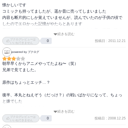
懐かしいです

コミックも持ってましたが、遥か昔に売ってしまいました

内容も断片的にしか覚えていませんが、読んでいたのが子供の頃で
したのでエロかった記憶がやたらとあります

最近は、読みたい漫画もいっぱいあって、なかなか昔の漫画も読み
続きを読む
返せませんが(お気に入りの漫画はよく何度も読んでますが･･･)何か
ブクログレビューは
投稿日
:
2011.12.21
0
時間でもあれば懐かしさついでにまた読んでみたいです

いいねできません
powered by ブクログ
子供の頃面白いと思ってた作品を今読むと･･･あれ？･･･的な感じの
作品もちらほらあるので、これがどうなるのかはわかりませんが、
朝早早くからアニメやってたよね〜（笑）

少なくとも僕の昔読んだ記憶上の好感度・評価としてはこんな感じ
兄弟で見てました。

だと思います
原作はちょっとエッチ…？

後半、本丸とねえぞう（だっけ？）の戦いばかりになって、ちょっ
と嫌でした

おこちゃまだったからね。

続きを読む
ブクログレビューは
投稿日
:
2008.12.25
0
丸絵ちゃんが好きです（笑）
いいねできません