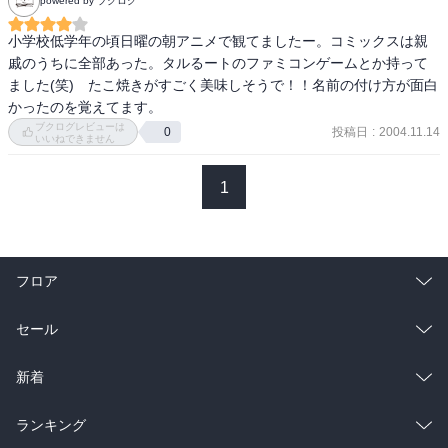
powered by ブクログ
小学校低学年の頃日曜の朝アニメで観てましたー。コミックスは親
戚のうちに全部あった。タルるートのファミコンゲームとか持って
ました(笑)　たこ焼きがすごく美味しそうで！！名前の付け方が面白
かったのを覚えてます。
ブクログレビューは
投稿日
:
2004.11.14
0
いいねできません
1
フロア
総合
コミック
セール
ラノベ
小説
総合
コミック
新着
雑誌・グラビア
ビジネス・実用
ラノベ
小説
総合
コミック
ランキング