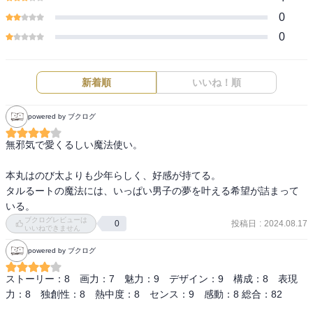
0
0
新着順
いいね！順
powered by ブクログ
無邪気で愛くるしい魔法使い。

本丸はのび太よりも少年らしく、好感が持てる。

タルるートの魔法には、いっぱい男子の夢を叶える希望が詰まって
いる。
ブクログレビューは
投稿日
:
2024.08.17
0
いいねできません
powered by ブクログ
ストーリー：8　画力：7　魅力：9　デザイン：9　構成：8　表現
力：8　独創性：8　熱中度：8　センス：9　感動：8 総合：82
