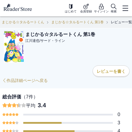
はじめて
会員登録
サインイン
検索
まじかる☆タルるートくん
まじかる☆タルるートくん 第1巻
レビュー一覧
まじかる☆タルるートくん 第1巻
江川達也
/
サード・ライン
レビューを書く
作品詳細ページへ戻る
総合評価
（
7
件）
3.4
平均
0
3
4