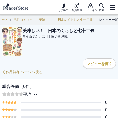
はじめて
会員登録
サインイン
検索
ミック
男性コミック
美味しい！ 日本のくらしと七十二候
レビュー一覧
美味しい！ 日本のくらしと七十二候
そらあすか、広田千悦子
/
新潮社
レビューを書く
作品詳細ページへ戻る
総合評価
（
0
件）
--
平均
0
0
0