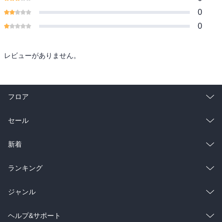
0
0
レビューがありません。
フロア
総合
コミック
セール
ラノベ
小説
総合
コミック
新着
雑誌・グラビア
ビジネス・実用
ラノベ
小説
総合
コミック
ランキング
BL・TL
雑誌・グラビア
ビジネス・実用
ラノベ
小説
総合
コミック
ジャンル
BL・TL
雑誌・グラビア
ビジネス・実用
ラノベ
小説
コミック
男性コミック
ヘルプ&サポート