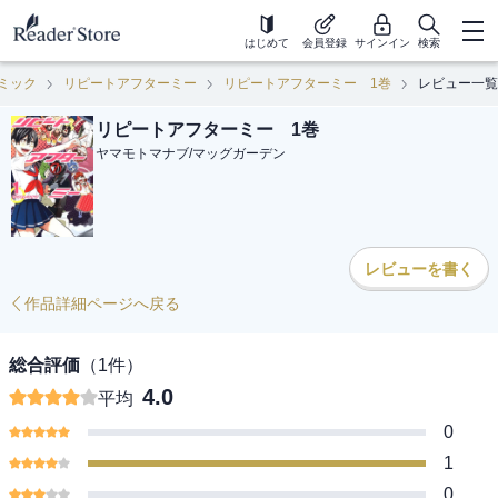
はじめて
会員登録
サインイン
検索
ミック
リピートアフターミー
リピートアフターミー 1巻
レビュー一覧
リピートアフターミー 1巻
ヤマモトマナブ
/
マッグガーデン
レビューを書く
作品詳細ページへ戻る
総合評価
（
1
件）
4.0
平均
0
1
0