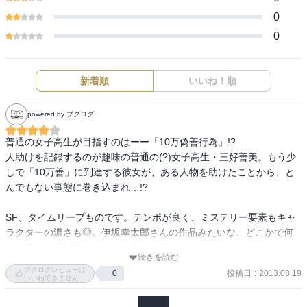
0
0
新着順
いいね！順
powered by ブクログ
普通の女子高生が目指すのはーー「10万偽善行為」!?

人助けを記録するのが趣味の普通の(?)女子高生・三好善美。もう少
しで「10万善」に到達する彼女が、ある人物を助けたことから、と
んでもない事態に巻き込まれ…!? 

SF、タイムリープものです。テンポが良く、ミステリー要素もキャ
ラクターの濃さも◎。伊坂幸太郎さんの作品みたいな、どこかで何
かが繋がる感が味わえます。続きが楽しみ。
続きを読む
ブクログレビューは
投稿日
:
2013.08.19
0
いいねできません